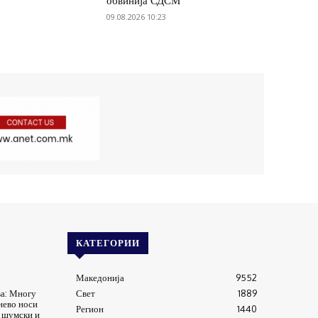
обвинија СДСМ
09.08.2026 10:23
КАТЕГОРИИ
Македонија
9552
а: Многу
Свет
1889
нево носи
Регион
1440
д шумски и