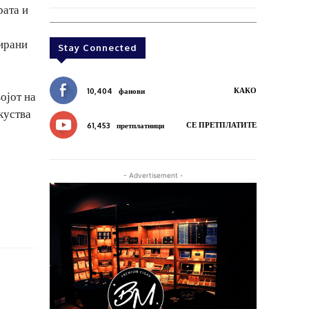
рата и
сирани
Stay Connected
КАКО
10,404
фанови
ојот на
куства
СЕ ПРЕТПЛАТИТЕ
61,453
претплатници
- Advertisement -