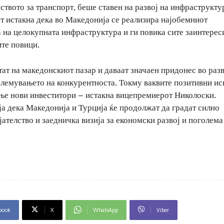
вото за транспорт, беше ставен на развој на инфраструкту
т истакна дека во Македонија се реализира најобемниот
 на целокупната инфраструктура и ги повика сите заинтере
те повици.
ат на македонскиот пазар и даваат значаен придонес во разв
олемувањето на конкурентноста. Токму ваквите позитивни ис
ање нови инвеститори – истакна вицепремиерот Николоски.
ја дека Македонија и Турција ќе продолжат да градат силно
ателство и заедничка визија за економски развој и поголема
book
X
WhatsApp
Viber