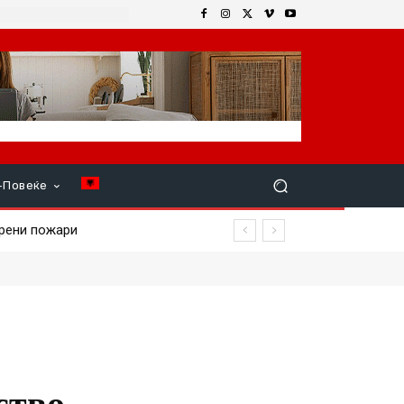
+Повеќе
ни пожари
ство