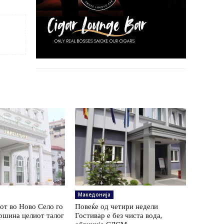
Македонија
от во Ново Село го
Повеќе од четири недели
ршина целиот талог
Гостивар е без чиста вода,