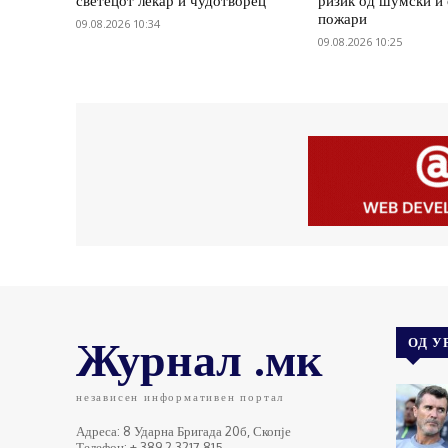
светецот лекар и чудотворец
ризик од шумски и
пожари
09.08.2026 10:34
09.08.2026 10:25
Журнал .мк
ОД У
независен информативен портал
Адреса: 8 Ударна Бригада 20б, Скопје
Телефон: + 389 2 3217 815