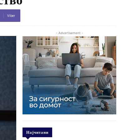
Viber
- Advertisement -
Најчитани