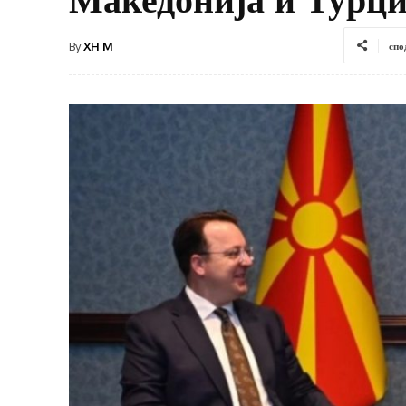
By
XH M
спо