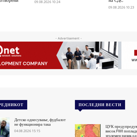
 отворени
на СДС
09.08.2026 10:24
09.08.2026 10:23
- Advertisement -
РЕДНИКОТ
ПОСЛЕДНИ ВЕСТИ
Детско однесување, фудбалот
не функционира така
ЦУК предупредув
04.08.2026 15:15
висок FWI поплад
зголемен ризик о