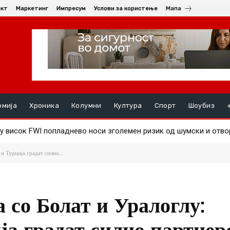
акт
Маркетинг
Импресум
Услови за користење
Мапа
омија
Хроника
Колумни
Култура
Спорт
Шоубиз
исок FWI попладнево носи зголемен ризик од шумски и отворе
оќие, два сè уште активни
и Турција градат силно...
 со Болат и Уралоглу:
ја градат силно партнер