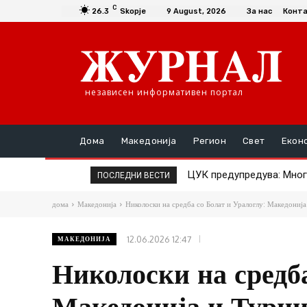
C
26.3
Skopje
9 August, 2026
За нас
Конт
независен информативен портал
Дома
Македонија
Регион
Свет
Екон
ЦУК предупредува: Многу в
25 пожари за едно денон
ПОСЛЕДНИ ВЕСТИ
дома
Македонија
Николоски на средба со Болат и Уралоглу: Македонија 
12.06.2026 12:47
МАКЕДОНИЈА
Николоски на средба
Македонија и Турци