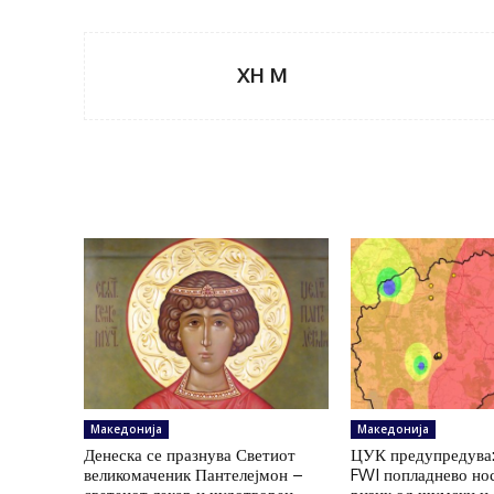
XH M
Македонија
Македонија
Денеска се празнува Светиот
ЦУК предупредува:
великомаченик Пантелејмон –
FWI попладнево но