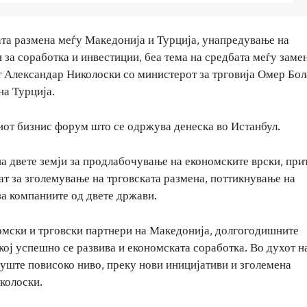
ата размена меѓу Македонија и Турција, унапредување на
за соработка и инвестиции, беа тема на средбата меѓу заме
т Александар Николоски со министерот за трговија Омер Бол
на Турција.
иот бизнис форум што се одржува денеска во Истанбул.
а двете земји за продлабочување на економските врски, при
ат за зголемување на трговската размена, поттикнување на
а компаниите од двете држави.
номски и трговски партнери на Македонија, долгогодишните
 кој успешно се развива и економската соработка. Во духот н
 уште повисоко ниво, преку нови иницијативи и зголемена
колоски.