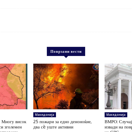
Поврзани вести
Македонија
Македонија
 Многу висок
25 пожари за едно деноноќие,
ВМРО: Случај
си зголемен
два сè уште активни
извади на пов