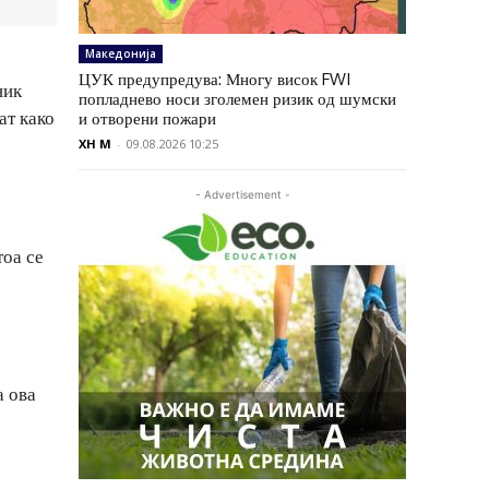
Македонија
ЦУК предупредува: Многу висок FWI
ник
попладнево носи зголемен ризик од шумски
ат како
и отворени пожари
XH M
-
09.08.2026 10:25
- Advertisement -
тоа се
а ова