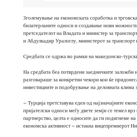
Зголемување на економската соработка и трговск
билатерланите односи и создавање нови можности 
претседателот на Владата и министер за транспор
и Абдулкадир Уралоглу, министерот за транспорт 
Средбата се одржа во рамки на македонско-турск
На средбата беа потврдени заедничките заложби н
разговараше за конкретни чекори кои ќе придонес
инвестициите и подобрување на деловната клима з
– Турција претставува еден од најзначајните еко
пријателски односи меѓу двете земји се темел врз
партнерство, целта е односите да ги подигнеме на
економска активност – истакна вицепремиерот Ни