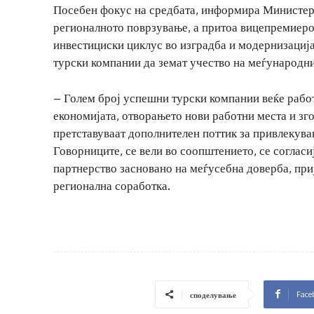
Посебен фокус на средбата, информира Министерст
регионалното поврзување, а притоа вицепремиеро
инвестициски циклус во изградба и модернизација
турски компании да земат учество на меѓународни
– Голем број успешни турски компании веќе работ
економијата, отворањето нови работни места и зг
претставуваат дополнителен поттик за привлекув
Говорниците, се вели во соопштението, се согласи
партнерство засновано на меѓусебна доверба, приј
регионална соработка.
Face
споделување