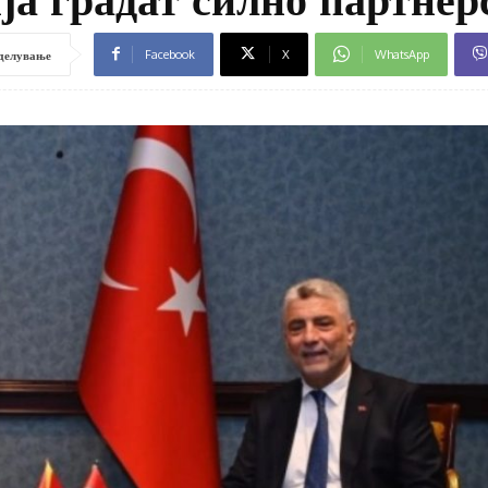
Facebook
X
WhatsApp
делување