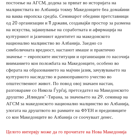
постоење на АГСМ, додека за првпат во историјата на
малцинствата во Албанија токму Македонците беа домаќини
на ваква европска средба. Семинарот обедини претставници
од 20 организации и 11 држави, создавајќи простор за размена
на искуства, зајакнување на соработката и афирмација на
културниот и јазичниот идентитет на македонското
национално малцинство во Албанија. Заедно со
симболичната вредност, настанот имаше и практично
значење – европските институции и организации го насочија
вниманието кон положбата на Македонците, особено во
сферата на образованието на мајчин јазик, зачувувањето на
културното наследство и рамноправното учество во
општествениот живот. По повод овој значаен настан,
разговараме со Никола Ѓурѓај, претседател на Македонското
друштво „Илинден“-Тирана, за значењето на 29. семинар на
АГСМ за македонското национално малцинство во Албанија,
улогата на друштвото во рамките на ФУЕН и предизвиците
со кои Македонците во Албанија се соочуваат денес.
Целото интервју може да го прочитате на Нова Македонија