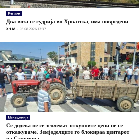
Регион
Два воза се судрија во Хрватска, има повредени
XH M
-
08.08.2026 13:37
Македонија
Се додека не се зголемат откупните цени не се
откажуваме: Земјоделците го блокираа центарот
на Струмица