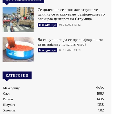
Се додека не се зголемат откупните
цени не се откажуваме: Земјоделците го
блокираа центарот на Струмица
08.08.2026 13:32
Македонија
Да се купи или да се прави ајвар – што
за штипјани е поисплатливо?
08.08.2026 13:30
Македонија
КАТЕГОРИИ
Македонија
9535
Свет
1883
Регион
1435
Шоубиз
1338
Хроника
1312