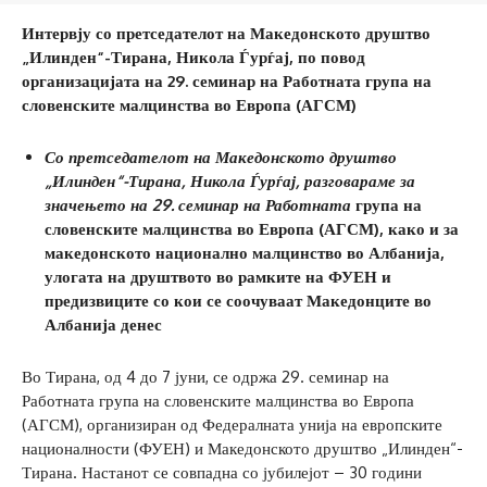
Интервју со претседателот на Македонското друштво
„Илинден“-Тирана, Никола Ѓурѓај, по повод
организацијата на 29. семинар на Работната група на
словенските малцинства во Европа (АГСМ)
Со претседателот на Македонското друштво
„Илинден“-Тирана, Никола Ѓурѓај, разговараме за
значењето на 29. семинар на Работната
група на
словенските малцинства во Европа (АГСМ), како и за
македонското национално малцинство во Албанија,
улогата на друштвото во рамките на ФУЕН и
предизвиците со кои се соочуваат Македонците во
Албанија денес
Во Тирана, од 4 до 7 јуни, се одржа 29. семинар на
Работната група на словенските малцинства во Европа
(АГСМ), организиран од Федералната унија на европските
националности (ФУЕН) и Македонското друштво „Илинден“-
Тирана. Настанот се совпадна со јубилејот – 30 години