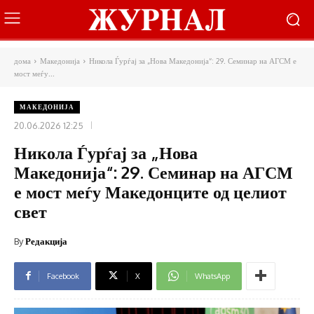
дома
Македонија
Никола Ѓурѓај за „Нова Македонија“: 29. Семинар на АГСМ е
мост меѓу...
МАКЕДОНИЈА
20.06.2026 12:25
Никола Ѓурѓај за „Нова
Македонија“: 29. Семинар на АГСМ
е мост меѓу Македонците од целиот
свет
By
Редакција
Facebook
X
WhatsApp