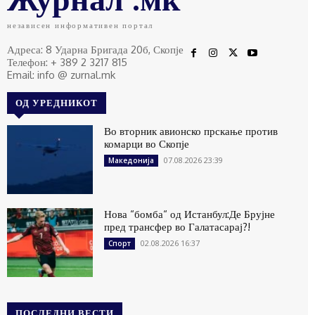
независен информативен портал
Адреса: 8 Ударна Бригада 20б, Скопје
Телефон: + 389 2 3217 815
Email: info @ zurnal.mk
ОД УРЕДНИКОТ
Во вторник авионско прскање против
комарци во Скопје
07.08.2026 23:39
Македонија
Нова “бомба“ од Истанбул:Де Брујне
пред трансфер во Галатасарај?!
02.08.2026 16:37
Спорт
ПОСЛЕДНИ ВЕСТИ