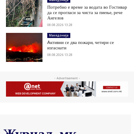
Потребно е време за водата во Гостивар
да се прогласи за чиста за пиење, рече
Ангелов
08.08.2026 13:28
Македонија
Aктивни се два пожари, четири се
изгаснати
08.08.2026 13:28
- Advertisement -
Журнал .мк