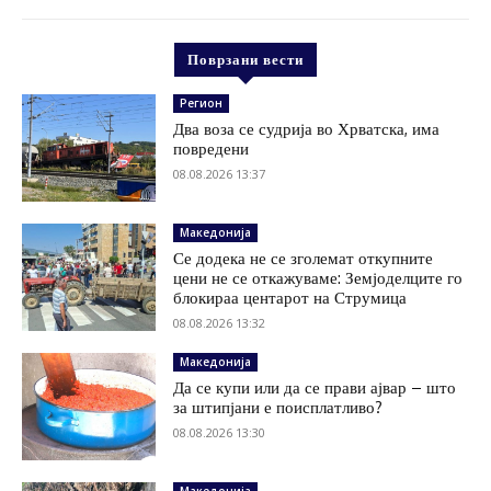
Поврзани вести
Регион
Два воза се судрија во Хрватска, има
повредени
08.08.2026 13:37
Македонија
Се додека не се зголемат откупните
цени не се откажуваме: Земјоделците го
блокираа центарот на Струмица
08.08.2026 13:32
Македонија
Да се купи или да се прави ајвар – што
за штипјани е поисплатливо?
08.08.2026 13:30
Македонија