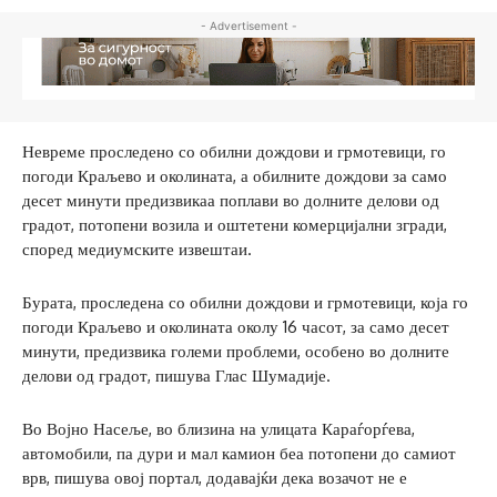
- Advertisement -
Невреме проследено со обилни дождови и грмотевици, го
погоди Краљево и околината, а обилните дождови за само
десет минути предизвикаа поплави во долните делови од
градот, потопени возила и оштетени комерцијални згради,
според медиумските извештаи.
Бурата, проследена со обилни дождови и грмотевици, која го
погоди Краљево и околината околу 16 часот, за само десет
минути, предизвика големи проблеми, особено во долните
делови од градот, пишува Глас Шумадије.
Во Војно Насеље, во близина на улицата Караѓорѓева,
автомобили, па дури и мал камион беа потопени до самиот
врв, пишува овој портал, додавајќи дека возачот не е