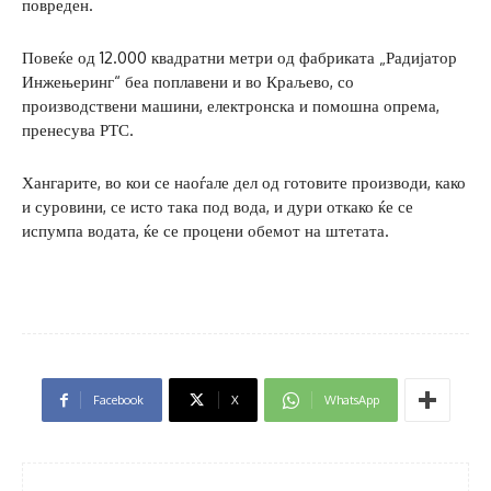
повреден.
Повеќе од 12.000 квадратни метри од фабриката „Радијатор
Инжењеринг“ беа поплавени и во Краљево, со
производствени машини, електронска и помошна опрема,
пренесува РТС.
Хангарите, во кои се наоѓале дел од готовите производи, како
и суровини, се исто така под вода, и дури откако ќе се
испумпа водата, ќе се процени обемот на штетата.
Facebook
X
WhatsApp