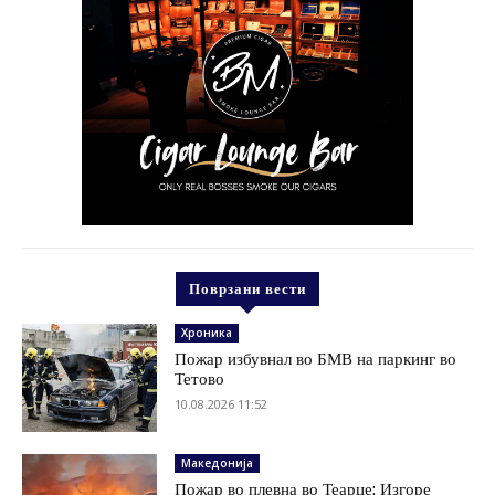
Поврзани вести
Хроника
Пожар избувнал во БМВ на паркинг во
Тетово
10.08.2026 11:52
Македонија
Пожар во плевна во Теарце: Изгоре