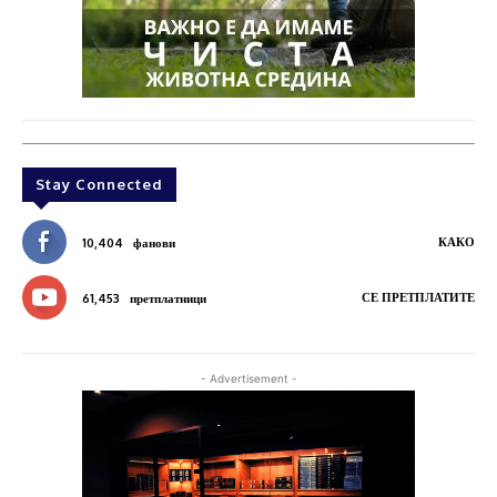
Stay Connected
КАКО
10,404
фанови
СЕ ПРЕТПЛАТИТЕ
61,453
претплатници
- Advertisement -