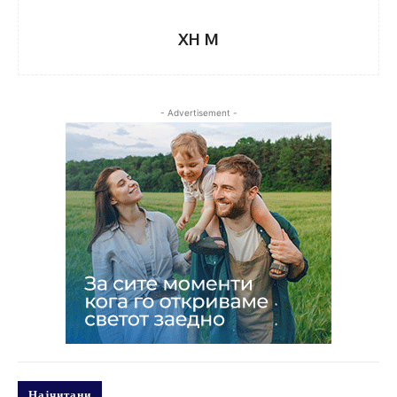
XH M
- Advertisement -
Најчитани