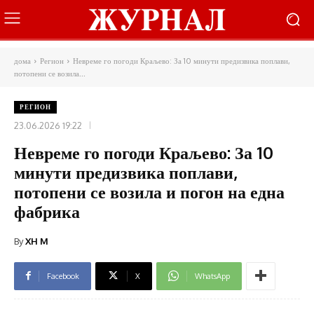
дома
Регион
Невреме го погоди Краљево: За 10 минути предизвика поплави,
потопени се возила...
РЕГИОН
23.06.2026 19:22
Невреме го погоди Краљево: За 10
минути предизвика поплави,
потопени се возила и погон на една
фабрика
By
XH M
Facebook
X
WhatsApp