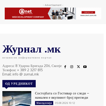
- Advertisement -
Журнал .мк
независен информативен портал
Адреса: 8 Ударна Бригада 20б, Скопје
Телефон: + 389 2 3217 815
Email: info @ zurnal.mk
ОД УРЕДНИКОТ
Состојбата со Гостивар се следи –
намален е вкупниот број прегледи
05.08.2026 10:12
Македонија