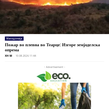
Македонија
Пожар во плевна во Теарце: Изгоре земјоделска
опрема
XH M
-
10.08.2026 11:44
- Advertisement -