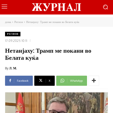
дома
Регион
Нетанјаху: Трамп ме покани во Белата куќа
РЕГИОН
17.09.2025 10:11
Нетанјаху: Трамп ме покани во
Белата куќа
By
Л. М.
Facebook
X
WhatsApp