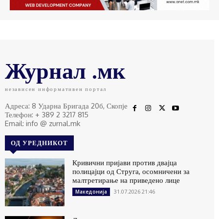
Журнал .мк
независен информативен портал
Адреса: 8 Ударна Бригада 20б, Скопје
Телефон: + 389 2 3217 815
Email: info @ zurnal.mk
ОД УРЕДНИКОТ
Кривични пријави против двајца
полицајци од Струга, осомничени за
малтретирање на приведено лице
31.07.2026 21:46
Македонија