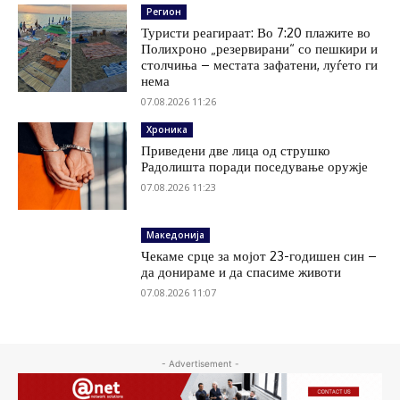
Регион
Туристи реагираат: Во 7:20 плажите во
Полихроно „резервирани“ со пешкири и
столчиња – местата зафатени, луѓето ги
нема
07.08.2026 11:26
Хроника
Приведени две лица од струшко
Радолишта поради поседување оружје
07.08.2026 11:23
Македонија
Чекаме срце за мојот 23-годишен син –
да донираме и да спасиме животи
07.08.2026 11:07
- Advertisement -