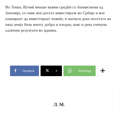
Во Токио, Вучиќ имаше важни средби со бизнисмени од
Јапонија, со оние кои досега инвестирале во Србија и кои
планираат да инвестираат повеќе, и нагласи дека посетата на
оваа земја била многу добра и плодна, како и дека очекува
одлични резултати во иднина.
Facebook
X
WhatsApp
Л. М.