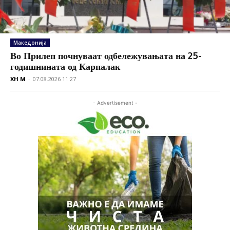
Македонија
Во Прилеп почнуваат одбележувањата на 25-
годишнината од Карпалак
XH M
-
07.08.2026 11:27
- Advertisement -