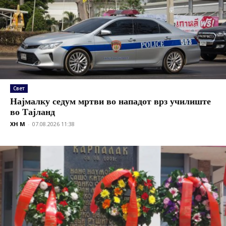
Свет
Најмалку седум мртви во нападот врз училиште
во Тајланд
XH M
-
07.08.2026 11:38