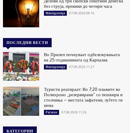
Делови од три скопски општини денеска
без струја, прекини до четири часа
07.08.2026 08:16
Македонија
ПОСЛЕДНИ ВЕСТИ
Во Прилеп почнуваат одбележувањата
на 25-годишнината од Карпалак
07.08.2026 11:27
Македонија
Туристи реагираат: Во 7:20 плажите во
Полихроно „резервирани“ со пешкири и
столчиња – местата зафатени, луѓето ги
нема
07.08.2026 11:26
Регион
КАТЕГОРИИ