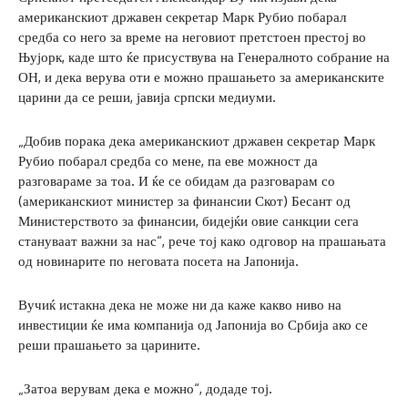
американскиот државен секретар Марк Рубио побарал
средба со него за време на неговиот претстоен престој во
Њујорк, каде што ќе присуствува на Генералното собрание на
ОН, и дека верува оти е можно прашањето за американските
царини да се реши, јавија српски медиуми.
„Добив порака дека американскиот државен секретар Марк
Рубио побарал средба со мене, па еве можност да
разговараме за тоа. И ќе се обидам да разговарам со
(американскиот министер за финансии Скот) Бесант од
Министерството за финансии, бидејќи овие санкции сега
стануваат важни за нас“, рече тој како одговор на прашањата
од новинарите по неговата посета на Јапонија.
Вучиќ истакна дека не може ни да каже какво ниво на
инвестиции ќе има компанија од Јапонија во Србија ако се
реши прашањето за царините.
„Затоа верувам дека е можно“, додаде тој.