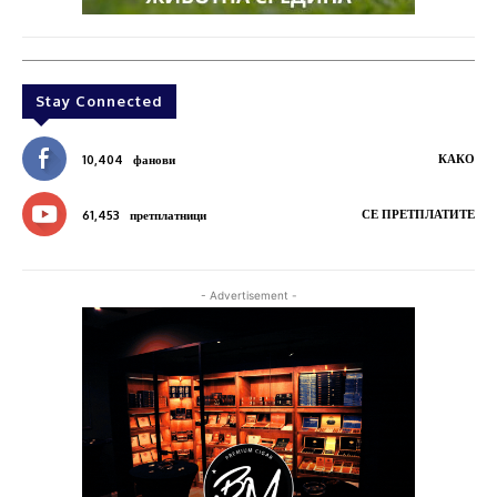
Stay Connected
КАКО
10,404
фанови
СЕ ПРЕТПЛАТИТЕ
61,453
претплатници
- Advertisement -