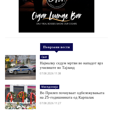
Поврзани вести
Свет
Најмалку седум мртви во нападот врз
училиште во Тајланд
07.08.2026 11:38
Македонија
Во Прилеп почнуваат одбележувањата
на 25-годишнината од Карпалак
07.08.2026 11:27