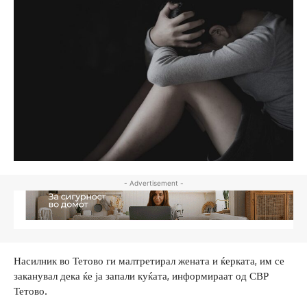
- Advertisement -
Насилник во Тетово ги малтретирал жената и ќерката, им се
заканувал дека ќе ја запали куќата, информираат од СВР
Тетово.