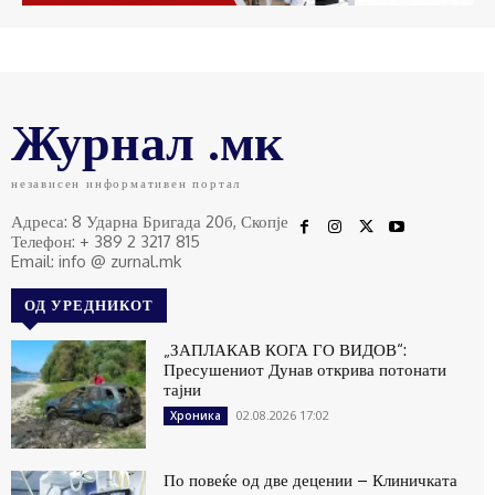
Журнал .мк
независен информативен портал
Адреса: 8 Ударна Бригада 20б, Скопје
Телефон: + 389 2 3217 815
Email: info @ zurnal.mk
ОД УРЕДНИКОТ
„ЗАПЛАКАВ КОГА ГО ВИДОВ“:
Пресушениот Дунав открива потонати
тајни
02.08.2026 17:02
Хроника
По повеќе од две децении – Клиничката