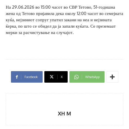
На 29.06.2026 во 15:00 часот во СВР Тетово, 51-годишна
жена од Тетово пријавила дека околу 12:00 часот во семејната
куќа, нејзиниот сопруг упатил закани на неа и нејзината
ќерка, по што се обидел да ја запали куќата. Се преземаат
мерки за расчистување на случајот.
Facebook
X
WhatsApp
XH M