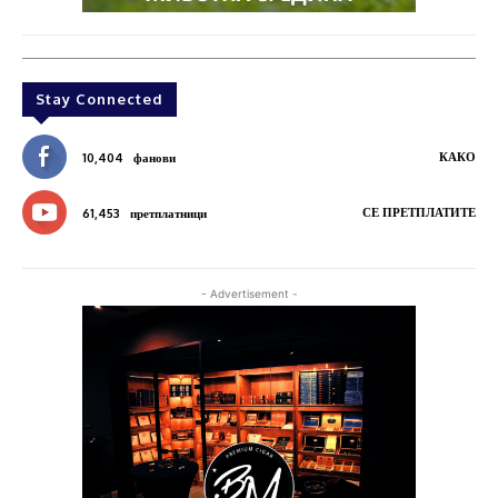
Stay Connected
КАКО
10,404
фанови
СЕ ПРЕТПЛАТИТЕ
61,453
претплатници
- Advertisement -