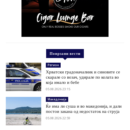
Поврзани вести
Регион
Хрватски градоначалник и синовите се
скарале со возач, удирале по колата во
која имало и бебе
05.08.2026 23:15
Македонија
Ќе има ли суша и во македонија, и дали
постои закана од недостаток на струја
05.08.2026 22:59