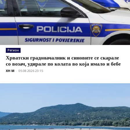
Регион
Хрватски градоначалник и синовите се скарале
со возач, удирале по колата во која имало и бебе
XH M
-
05.08.2026 23:15