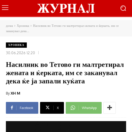
дома
Хроника
Насилник во Тетово ги малтретирал жената и ќерката, им се
заканувал дека...
ХРОНИКА
30.06.2026 12:20
Насилник во Тетово ги малтретирал
жената и ќерката, им се заканувал
дека ќе ја запали куќата
By
XH M
Facebook
X
WhatsApp