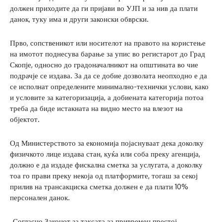
должен приходите да ги пријави во УЈП и за нив да плати
данок, туку има и други законски обврски.
Прво, сопственикот или носителот на правото на користење
на имотот поднесува барање за упис во регистарот до Град
Скопје, односно до градоначалникот на општината во чие
подрачје се издава. За да се добие дозволата неопходно е да
се исполнат определените минимално-технички услови, како
и условите за категоризација, а добиената категорија потоа
треба да биде истакната на видно место на влезот на
објектот.
Од Министерството за економија појаснуваат дека доколку
физичкото лице издава стан, куќа или соба преку агенција,
должно е да издаде фискална сметка за услугата, а доколку
тоа го прави преку некоја од платформите, тогаш за секој
прилив на трансакциска сметка должен е да плати 10%
персонален данок.
„Согласно Законот за таксата за привремен престој,