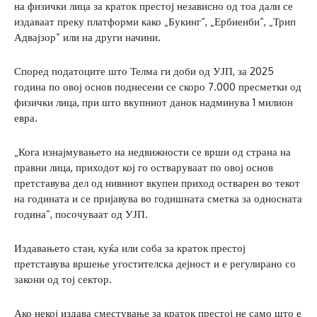
на физички лица за краток престој независно од тоа дали се
издаваат преку платформи како „Букинг“, „Ербиенби“, „Трип
Адвајзор“ или на други начини.
Според податоците што Телма ги доби од УЈП, за 2025
година по овој основ поднесени се скоро 7.000 пресметки од
физички лица, при што вкупниот данок надминува 1 милион
евра.
„Кога изнајмувањето на недвижности се врши од страна на
правни лица, приходот кој го остваруваат по овој основ
претставува дел од нивниот вкупен приход остварен во текот
на годината и се пријавува во годишната сметка за односната
година“, посочуваат од УЈП.
Издавањето стан, куќа или соба за краток престој
претставува вршење угостителска дејност и е регулирано со
закони од тој сектор.
Ако некој издава сместување за краток престој не само што е