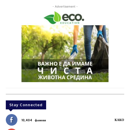
- Advertisement -
Stay Connected
КАКО
10,404
фанови