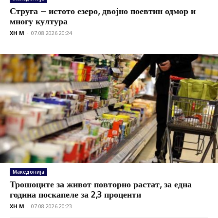
Струга – истото езеро, двојно поевтин одмор и
многу култура
XH M
-
07.08.2026 20:24
Македонија
Трошоците за живот повторно растат, за една
година поскапеле за 2,3 проценти
XH M
-
07.08.2026 20:23