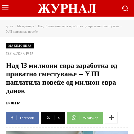
дома
Македонија
Над 13 милиони евра заработка од приватно сместување –
УЈП наплатила повеќе...
МАКЕДОНИЈА
13.06.2026 19:15
Над 13 милиони евра заработка од
приватно сместување – УЈП
наплатила повеќе од милион евра
данок
By
XH M
Facebook
X
WhatsApp