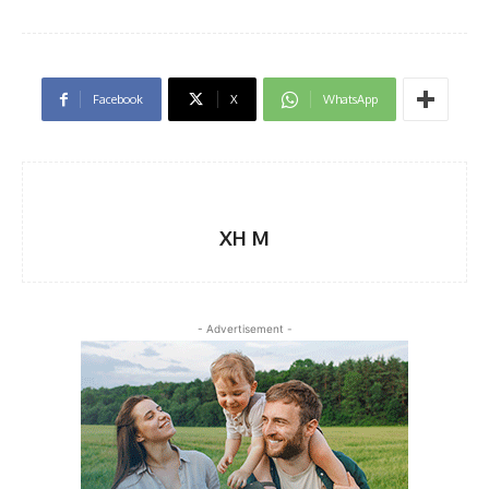
Facebook
X
WhatsApp
XH M
- Advertisement -