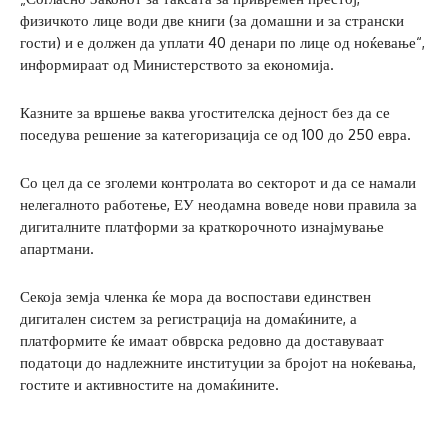
физичкото лице води две книги (за домашни и за странски
гости) и е должен да уплати 40 денари по лице од ноќевање“,
информираат од Министерството за економија.
Казните за вршење ваква угостителска дејност без да се
поседува решение за категоризација се од 100 до 250 евра.
Со цел да се зголеми контролата во секторот и да се намали
нелегалното работење, ЕУ неодамна воведе нови правила за
дигиталните платформи за краткорочното изнајмување
апартмани.
Секоја земја членка ќе мора да воспостави единствен
дигитален систем за регистрација на домаќините, а
платформите ќе имаат обврска редовно да доставуваат
податоци до надлежните институции за бројот на ноќевања,
гостите и активностите на домаќините.