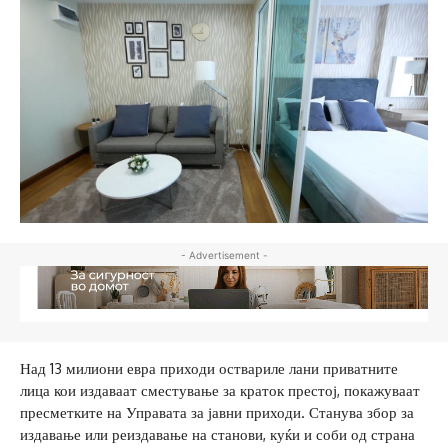
- Advertisement -
Над 13 милиони евра приходи оствариле лани приватните
лица кои издаваат сместување за краток престој, покажуваат
пресметките на Управата за јавни приходи. Станува збор за
издавање или реиздавање на станови, куќи и соби од страна