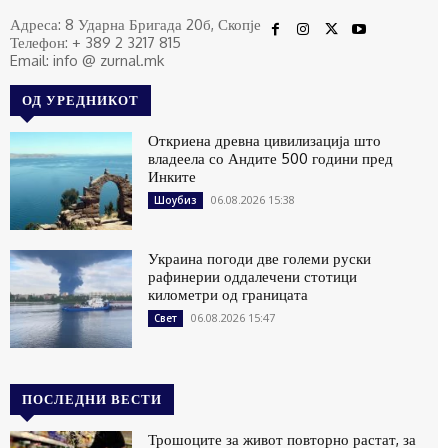
Адреса: 8 Ударна Бригада 20б, Скопје
Телефон: + 389 2 3217 815
Email: info @ zurnal.mk
ОД УРЕДНИКОТ
Откриена древна цивилизација што
владеела со Андите 500 години пред
Инките
06.08.2026 15:38
Шоубиз
Украина погоди две големи руски
рафинерии оддалечени стотици
километри од границата
06.08.2026 15:47
Свет
ПОСЛЕДНИ ВЕСТИ
Трошоците за живот повторно растат, за