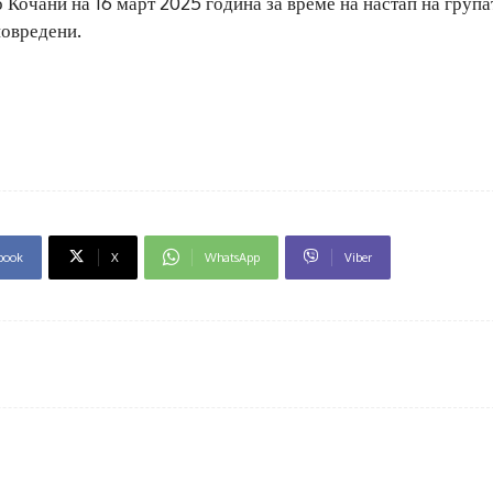
 Кочани на 16 март 2025 година за време на настап на група
повредени.
book
X
WhatsApp
Viber