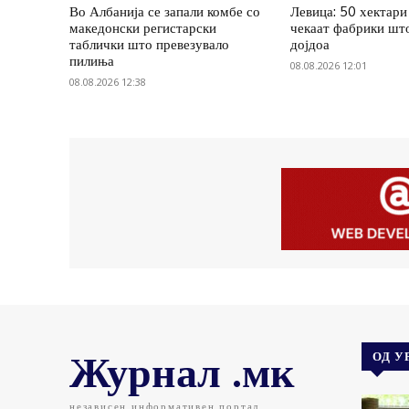
Во Албанија се запали комбе со
Левица: 50 хектари
македонски регистарски
чекаат фабрики шт
таблички што превезувало
дојдоа
пилиња
08.08.2026 12:01
08.08.2026 12:38
Журнал .мк
ОД У
независен информативен портал