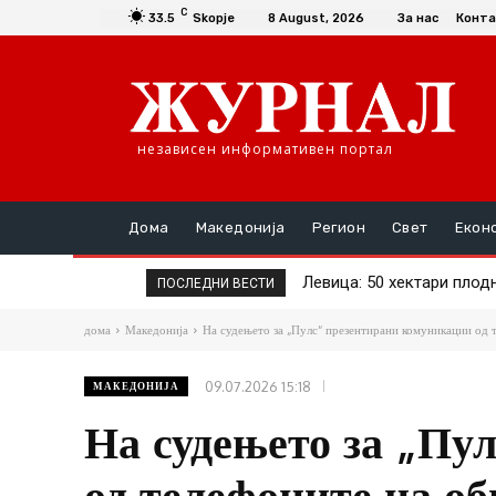
C
33.5
Skopje
8 August, 2026
За нас
Конта
независен информативен портал
Дома
Македонија
Регион
Свет
Екон
Левица: 50 хектари плодн
Економија на Мицкоски
ПОСЛЕДНИ ВЕСТИ
дома
Македонија
На судењето за „Пулс“ презентирани комуникации од т
09.07.2026 15:18
МАКЕДОНИЈА
На судењето за „Пу
од телефоните на об