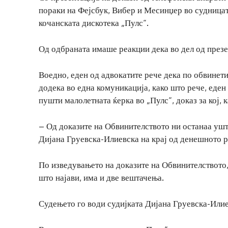
пораки на Фејсбук, Вибер и Месинџер во судница
кочанската дискотека „Пулс“.
Од одбраната имаше реакции дека во дел од презе
Воедно, еден од адвокатите рече дека по обвинет
додека во една комуникација, како што рече, еден
пушти малолетната ќерка во „Пулс“, доказ за кој, 
– Од доказите на Обвинителството ни останаа уш
Дијана Груевска-Илиевска на крај од денешното 
По изведувањето на доказите на Обвинителството, 
што најави, има и две вештачења.
Судењето го води судијката Дијана Груевска-Илиев