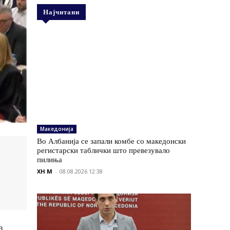
Најчитани
Македонија
Во Албанија се запали комбе со македонски
регистарски таблички што превезувало
пилиња
XH M
-
08.08.2026 12:38
а