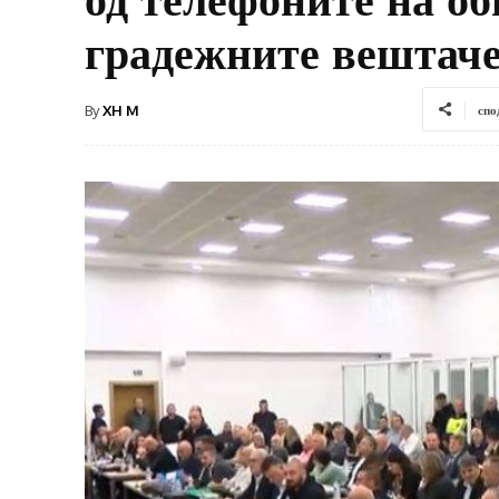
градежните вештач
By
XH M
спо