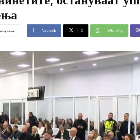
ења
Facebook
X
WhatsApp
делување