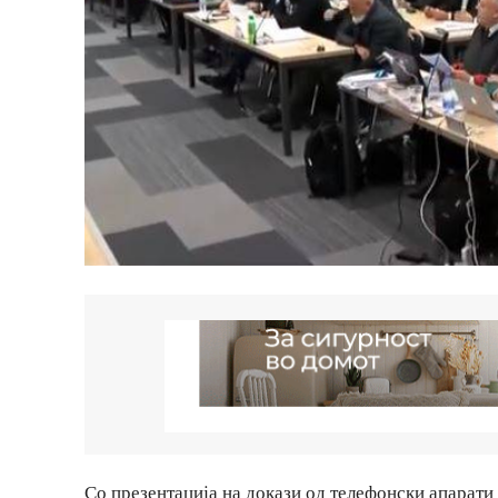
Со презентација на докази од телефонски апарати 