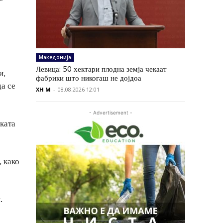
Македонија
Левица: 50 хектари плодна земја чекаат
и,
фабрики што никогаш не дојдоа
да се
XH M
-
08.08.2026 12:01
- Advertisement -
ката
, како
.