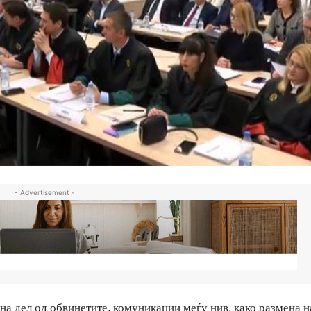
- Advertisement -
на дел од обвинетите, комуникации меѓу нив, како размена н