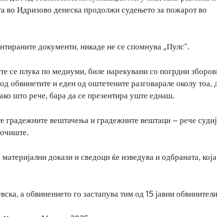
та во Идризово денеска продолжи судењето за пожарот во
нтираните документи, никаде не се спомнува „Пулс“.
ите се плука по медиуми, биле нарекувани со погрдни зборов
 од обвинетите и еден од оштетените разговарале околу тоа, 
како што рече, бара да се презентира уште еднаш.
те градежните вештачења и градежните вештаци – рече судиј
рочиште.
материјални докази и сведоци ќе изведува и одбраната, која
ска, а обвинението го застапува тим од 15 јавни обвинители