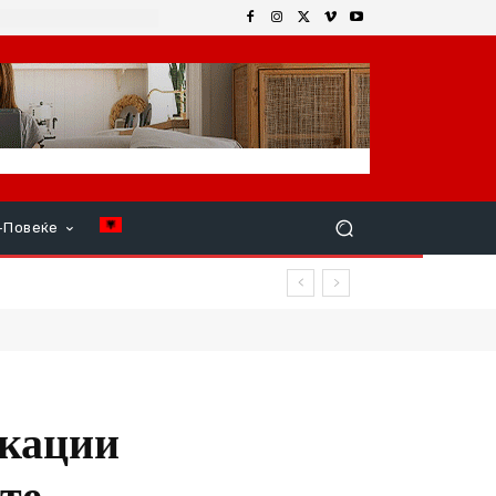
+Повеќе
икации
те