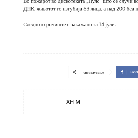
Во пожарот во дискотеката „Пулс“ што се случи во
ДНК, животот го изгубија 63 лица, а над 200 беа 
Следното рочиште е закажано за 14 јули.
Face
споделување
XH M