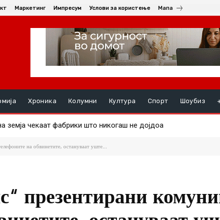
кт
Маркетинг
Импресум
Услови за користење
Мапа
омија
Хроника
Колумни
Култура
Спорт
Шоубиз
а земја чекаат фабрики што никогаш не дојдоа
 – Небото е граница!
елефоните на обвинетите, остануваат уште...
лс“ презентирани комун
винетите, остануваат уш