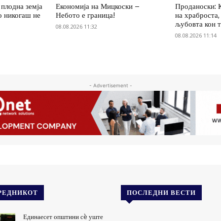
 плодна земја
Економија на Мицкоски –
Проданоски: 
о никогаш не
Небото е граница!
на храброста,
љубовта кон 
08.08.2026 11:32
08.08.2026 11:14
- Advertisement -
РЕДНИКОТ
ПОСЛЕДНИ ВЕСТИ
Единаесет општини сè уште