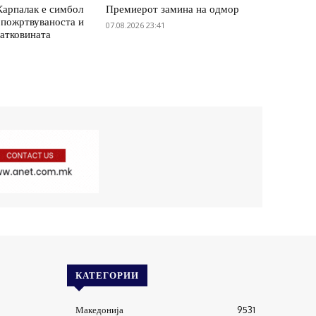
Карпалак е симбол
Премиерот замина на одмор
 пожртвуваноста и
07.08.2026 23:41
татковината
КАТЕГОРИИ
Македонија
9531