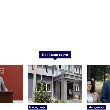
Поврзани вести
Македонија
Македонија