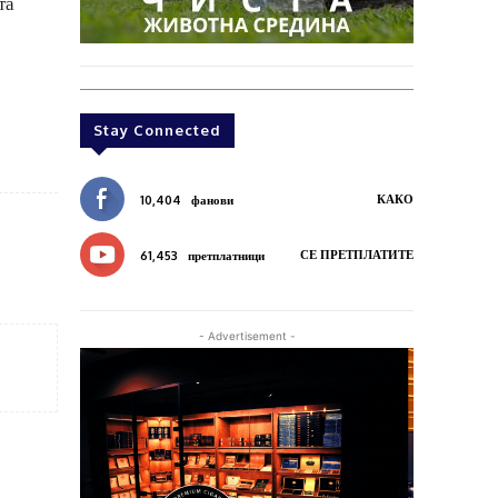
та
Stay Connected
КАКО
10,404
фанови
СЕ ПРЕТПЛАТИТЕ
61,453
претплатници
- Advertisement -