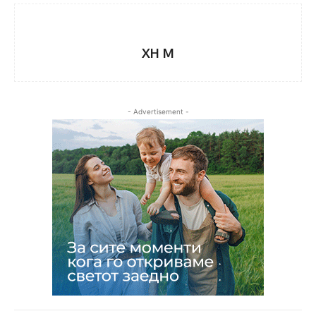
XH M
- Advertisement -