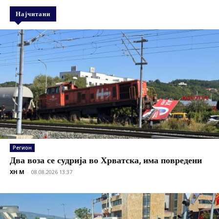
Најчитани
Регион
Два воза се судрија во Хрватска, има повредени
XH M
-
08.08.2026 13:37