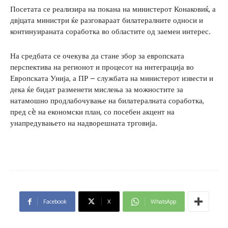
Посетата се реализира на покана на министерот Конаковиќ, а
двјцата министри ќе разговараат билатералните односи и
континуираната соработка во областите од заемен интерес.
На средбата се очекува да стане збор за европската
перспектива на регионот и процесот на интеграција во
Европската Унија, а ПР – службата на министерот извести и
дека ќе бидат разменети мислења за можностите за
натамошно продлабочување на билатералната соработка,
пред сè на економски план, со посебен акцент на
унапредувањето на надворешната трговија.
Facebook
X
WhatsApp