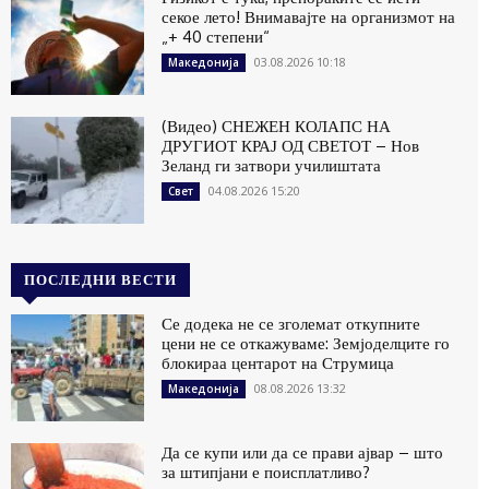
секое лето! Внимавајте на организмот на
„+ 40 степени“
03.08.2026 10:18
Македонија
(Видео) СНЕЖЕН КОЛАПС НА
ДРУГИОТ КРАЈ ОД СВЕТОТ – Нов
Зеланд ги затвори училиштата
04.08.2026 15:20
Свет
ПОСЛЕДНИ ВЕСТИ
Се додека не се зголемат откупните
цени не се откажуваме: Земјоделците го
блокираа центарот на Струмица
08.08.2026 13:32
Македонија
Да се купи или да се прави ајвар – што
за штипјани е поисплатливо?