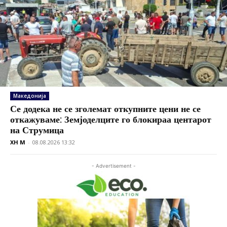
Македонија
Се додека не се зголемат откупните цени не се
откажуваме: Земјоделците го блокираа центарот
на Струмица
XH M
-
08.08.2026 13:32
- Advertisement -