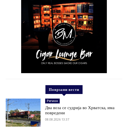
Поврзани вести
Регион
Два воза се судрија во Хрватска, има
повредени
08.08.2026 13:37