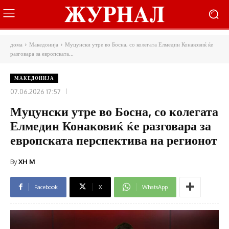
дома
Македонија
Муцунски утре во Босна, со колегата Елмедин Конаковиќ ќе
разговара за европската...
МАКЕДОНИЈА
07.06.2026 17:57
Муцунски утре во Босна, со колегата
Елмедин Конаковиќ ќе разговара за
европската перспектива на регионот
By
XH M
Facebook
X
WhatsApp