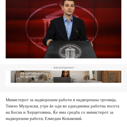
- Advertisement -
Министерот за надворешни работи и надворешна трговија,
Тимчо Муцунски, утре ќе оди во еднодневна работна посета
на Босна и Херцеговина. Ќе има средба со министерот за
надворешни работи, Елмедин Конаковиќ.