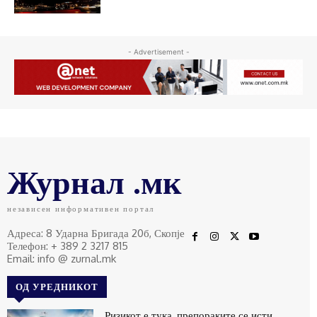
- Advertisement -
Журнал .мк
независен информативен портал
Адреса: 8 Ударна Бригада 20б, Скопје
Телефон: + 389 2 3217 815
Email: info @ zurnal.mk
ОД УРЕДНИКОТ
Ризикот е тука, препораките се исти