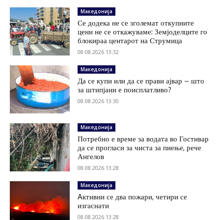
Македонија
Се додека не се зголемат откупните
цени не се откажуваме: Земјоделците го
блокираа центарот на Струмица
08.08.2026 13:32
Македонија
Да се купи или да се прави ајвар – што
за штипјани е поисплатливо?
08.08.2026 13:30
Македонија
Потребно е време за водата во Гостивар
да се прогласи за чиста за пиење, рече
Ангелов
08.08.2026 13:28
Македонија
Aктивни се два пожари, четири се
изгаснати
08.08.2026 13:28