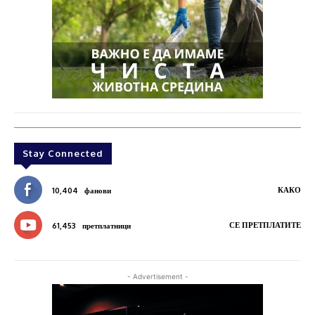
Stay Connected
КАКО
10,404
фанови
СЕ ПРЕТПЛАТИТЕ
61,453
претплатници
- Advertisement -