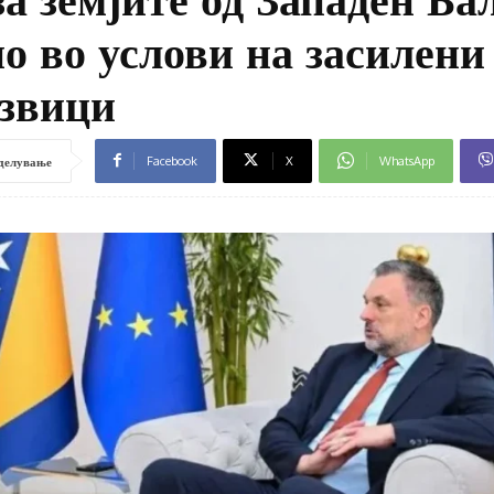
но во услови на засилени
извици
Facebook
X
WhatsApp
делување