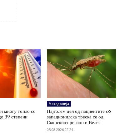
Македонија
и многу топло со
Најголем дел од пациентите сo
до 39 степени
западнонилска треска се од
Скопскиот регион и Велес
05.08.2026 22:24