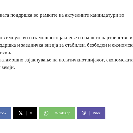
ната поддршка во рамките на актуелните кандидатури во
нов импулс во натамошното јакнење на нашето партнерство и
ддршка и заедничка визија за стабилен, безбеден и економск
нски.
 натамошно зајакнување на политичкиот дијалог, економскат
 земји.
book
X
WhatsApp
Viber