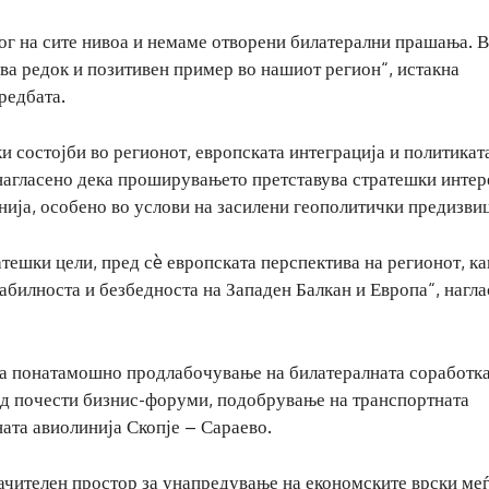
г на сите нивоа и немаме отворени билатерални прашања. 
ва редок и позитивен пример во нашиот регион“, истакна
редбата.
и состојби во регионот, европската интеграција и политикат
агласено дека проширувањето претставува стратешки интере
нија, особено во услови на засилени геополитички предизви
тешки цели, пред сè европската перспектива на регионот, ка
абилноста и безбедноста на Западен Балкан и Европа“, нагла
за понатамошно продлабочување на билатералната соработка
 од почести бизнис-форуми, подобрување на транспортната
ата авиолинија Скопје – Сараево.
ачителен простор за унапредување на економските врски ме