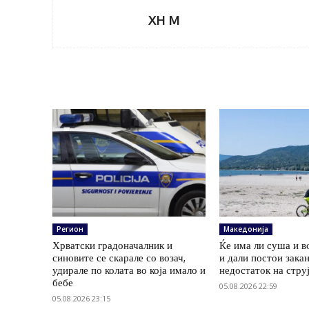
XH M
Регион
Македонија
Хрватски градоначалник и
Ќе има ли суша и в
синовите се скарале со возач,
и дали постои зака
удирале по колата во која имало и
недостаток на стру
бебе
05.08.2026 22:59
05.08.2026 23:15