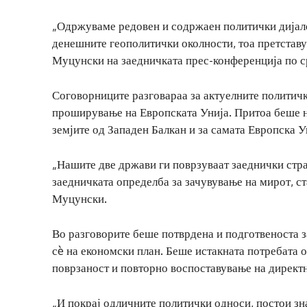
„Одржуваме редовен и содржаен политички дијало
денешните геополитички околности, тоа претставу
Муцунски на заедничката прес-конференција по с
Соговорниците разговараа за актуелните политичк
проширување на Европската Унија. Притоа беше н
земјите од Западен Балкан и за самата Европска У
„Нашите две држави ги поврзуваат заеднички стра
заедничката определба за зачувување на мирот, ст
Муцунски.
Во разговорите беше потврдена и подготвеноста 
сè на економски план. Беше истакната потребата
поврзаност и повторно воспоставување на директн
„И покрај одличните политички односи, постои зн