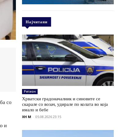
Најчитани
Регион
Хрватски градоначалник и синовите се
ба со
скарале со возач, удирале по колата во која
имало и бебе
XH M
-
05.08.2026 23:15
о и