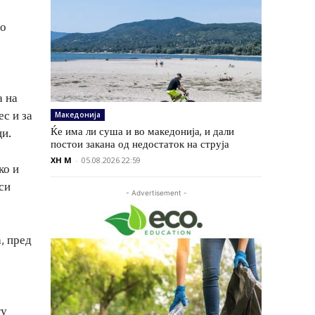
Во
а на
с и за
Македонија
Ќе има ли суша и во македонија, и дали
ци.
постои закана од недостаток на струја
XH M
-
05.08.2026 22:59
ко и
си
- Advertisement -
, пред
ѓу