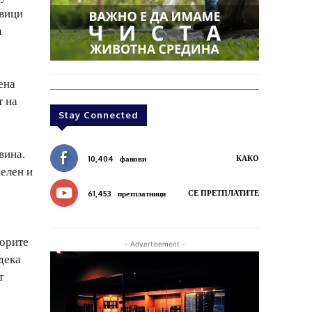
звици
а
ена
т на
Stay Connected
вина.
КАКО
10,404
фанови
елен и
СЕ ПРЕТПЛАТИТЕ
61,453
претплатници
порите
- Advertisement -
дека
т