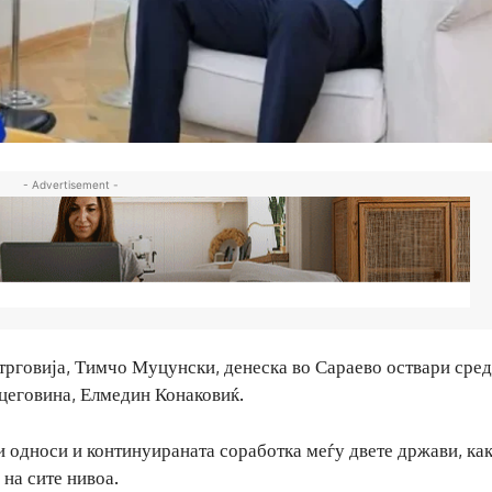
- Advertisement -
рговија, Тимчо Муцунски, денеска во Сараево оствари сред
цеговина, Елмедин Конаковиќ.
 односи и континуираната соработка меѓу двете држави, как
на сите нивоа.