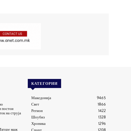
КАТЕГОРИИ
Македонија
9465
во
Свет
1866
и постои
Регион
1422
ток на струја
Шоубиз
1328
Хроника
1296
Изгоре маж
Спорт
1208