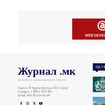
Журнал .мк
ОД У
независен информативен портал
Адреса: 8 Ударна Бригада 20б, Скопје
Телефон: + 389 2 3217 815
Email: info @ zurnal.mk