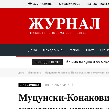
C
25.7
Skopje
6 August, 2026
За нас
Конт
независен информативен портал
Дома
Македонија
Регион
Свет
Екон
Ќе има ли суша и во македо
Пекол во Србија: Изгор
ПОСЛЕДНИ ВЕСТИ
дома
Македонија
Муцунски-Конаковиќ: Проширувањето е стратешки интер
08.06.2026 14:36
МАКЕДОНИЈА
Муцунски-Конакови
стратешки интерес з