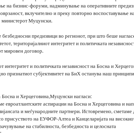
рање на бизнис-форуми, надминување на оперативните преди
оврзаност, вклучително и преку повторно воспоставување н
на министерот Муцунски.
е безбедносни предизвици во регионот, при што беше наглас
тетот, територијалниот интегритет и политичката независнос
от мировен договор.
от интегритет и политичката независност на Босна и Херцего
но признатиот субјективитет на БиХ останува наш принципи
а Босна и Херцеговина,Муцунски нагласи:
ме евроатлантските аспирации на Босна и Херцеговина и на
лијансата и меѓународните партнери. Истовремено, сметаме 
со присуството на ЕУФОР-Алтеа и Канцеларијата на високио
 зачувување на стабилноста, безбедноста и целосната
“