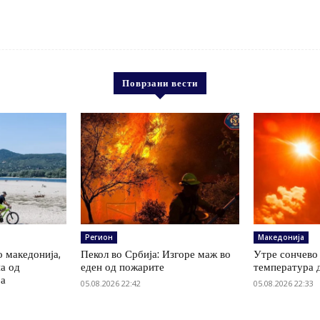
Поврзани вести
Регион
Македонија
о македонија,
Пекол во Србија: Изгоре маж во
Утре сончево 
на од
еден од пожарите
температура 
ја
05.08.2026 22:42
05.08.2026 22:33