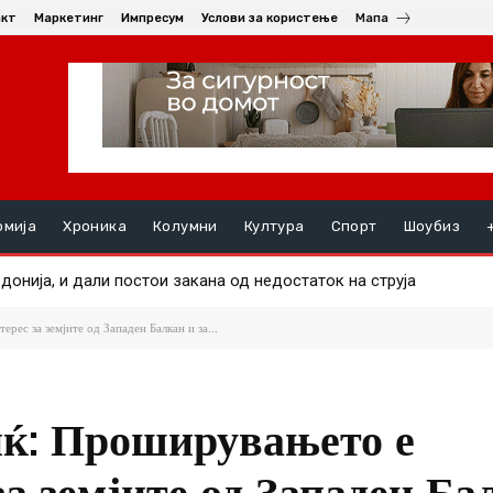
акт
Маркетинг
Импресум
Услови за користење
Мапа
омија
Хроника
Колумни
Култура
Спорт
Шоубиз
нија, и дали постои закана од недостаток на струја
е маж во еден од пожарите
ес за земјите од Западен Балкан и за...
ќ: Проширувањето е
а земјите од Западен Ба