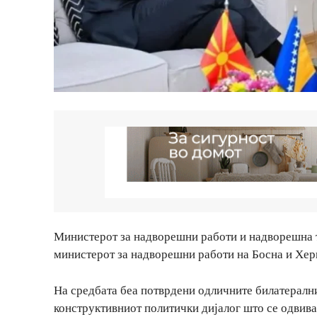
Министерот за надворешни работи и надворешна т
министерот за надворешни работи на Босна и Хер
На средбата беа потврдени одличните билатерални
конструктивниот политички дијалог што се одвива 