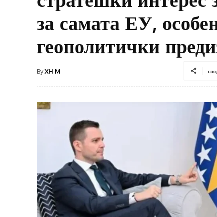
за самата ЕУ, особе
геополитички пред
By
XH M
спо