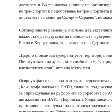
двете земји. Во таа насока, иницираме организи
во транспортот и подобрување на транспортната п
директната авиолинија Скопје – Сараево“, истак
Соговорниците разменија мислења и за актуелнит
важноста од зачувување на стабилноста, суверени
Босна и Херцеговина, во согласност со Дејтонски
„Цврсто стоиме зад суверенитетот, територијални
Почитувањето на државните симболи и меѓународ
конзистентен став“, истакна Муцунски.
Осврнувајќи се на евроатлантската перспектива н
„Како земја-членка на НАТО, силно ги поддржува
за спроведување на реформите во соработка со А
ангажманот на НАТО и Европската Унија, заедно 
претставник, остануваат од суштинско значење за
имплементација на Дејтонскиот мировен договор.