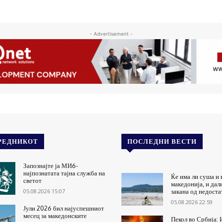
- Advertisement -
РЕДНИКОТ
ПОСЛЕДНИ ВЕСТИ
Запознајте ја МИ6-
најпознатата тајна служба на
Ќе има ли суша и 
светот
македонија, и дал
05.08.2026 15:07
закана од недоста
05.08.2026 22:59
Јули 2026 бил најуспешниот
месец за македонските
Пекол во Србија: 