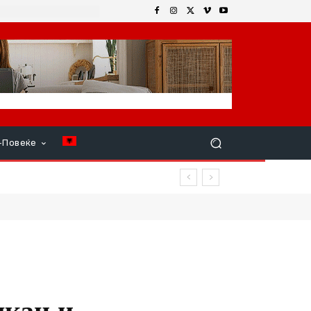
+Повеќе
лкан и