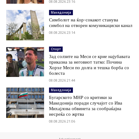
08.08.2026 23:16
Македонија
Симболот на ќор-сокакот станува
симбол на отворен комуникациски канал
08.08.2026 23:14
Спорт
Зад солзите на Меси се крие најубавата
приказна за неговиот татко: Почина
Хорхе Меси по долга и тешка борба со
болеста
08.08.2026 21:44
Македонија
Бугарското МНР со критики за
Македонија поради случајот со Ива
Михајлова обвинета за сообраќајна
несреќа со жртва
08.08.2026 21:06