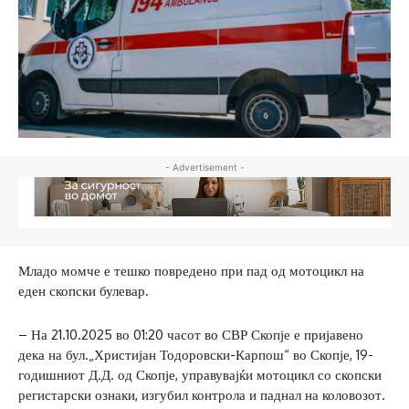
- Advertisement -
Младо момче е тешко повредено при пад од мотоцикл на
еден скопски булевар.
– На 21.10.2025 во 01:20 часот во СВР Скопје е пријавено
дека на бул.„Христијан Тодоровски-Карпош“ во Скопје, 19-
годишниот Д.Д. од Скопје, управувајќи мотоцикл со скопски
регистарски ознаки, изгубил контрола и паднал на коловозот.