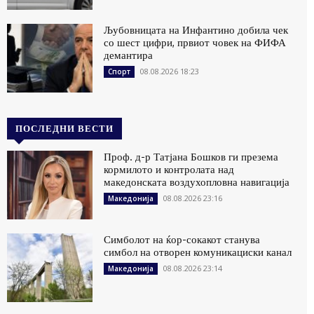
Љубовницата на Инфантино добила чек
со шест цифри, првиот човек на ФИФА
демантира
08.08.2026 18:23
Спорт
ПОСЛЕДНИ ВЕСТИ
Проф. д-р Татјана Бошков ги презема
кормилото и контролата над
македонската воздухопловна навигација
08.08.2026 23:16
Македонија
Симболот на ќор-сокакот станува
симбол на отворен комуникациски канал
08.08.2026 23:14
Македонија