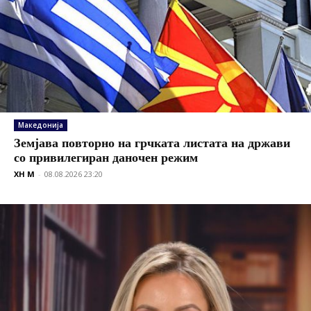
Македонија
Земјава повторно на грчката листата на држави
со привилегиран даночен режим
XH M
-
08.08.2026 23:20