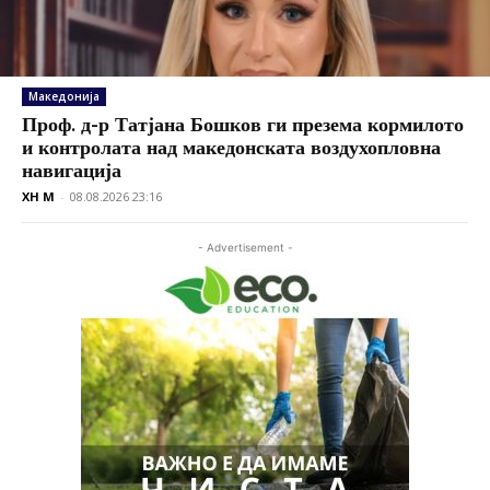
Македонија
Проф. д-р Татјана Бошков ги презема кормилото
и контролата над македонската воздухопловна
навигација
XH M
-
08.08.2026 23:16
- Advertisement -