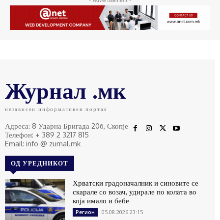
- Advertisement -
Журнал .мк
независен информативен портал
Адреса: 8 Ударна Бригада 20б, Скопје
Телефон: + 389 2 3217 815
Email: info @ zurnal.mk
ОД УРЕДНИКОТ
Хрватски градоначалник и синовите се
скарале со возач, удирале по колата во
која имало и бебе
05.08.2026 23:15
Регион