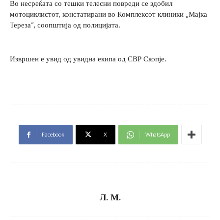
Во несреќата со тешки телесни повреди се здобил
мотоциклистот, констатирани во Комплексот клиники „Мајка
Тереза“, соопштија од полицијата.
Извршен е увид од увидна екипа од СВР Скопје.
Facebook
X
WhatsApp
Л. М.