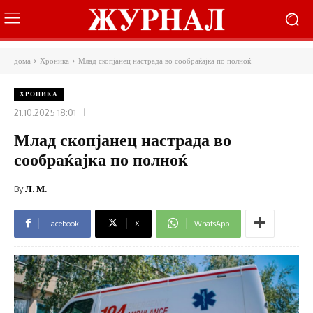
дома
Хроника
Млад скопјанец настрада во сообраќајка по полноќ
ХРОНИКА
21.10.2025 18:01
Млад скопјанец настрада во
сообраќајка по полноќ
By
Л. М.
Facebook
X
WhatsApp