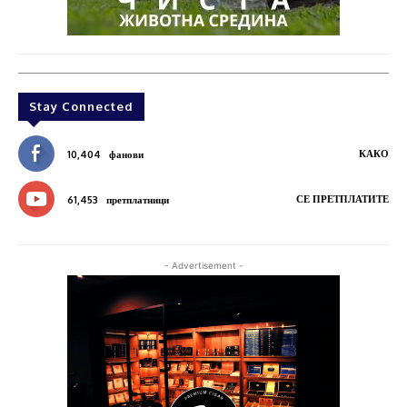
Stay Connected
КАКО
10,404
фанови
СЕ ПРЕТПЛАТИТЕ
61,453
претплатници
- Advertisement -