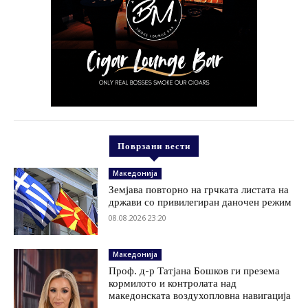
Поврзани вести
Македонија
Земјава повторно на грчката листата на
држави со привилегиран даночен режим
08.08.2026 23:20
Македонија
Проф. д-р Татјана Бошков ги презема
кормилото и контролата над
македонската воздухопловна навигација