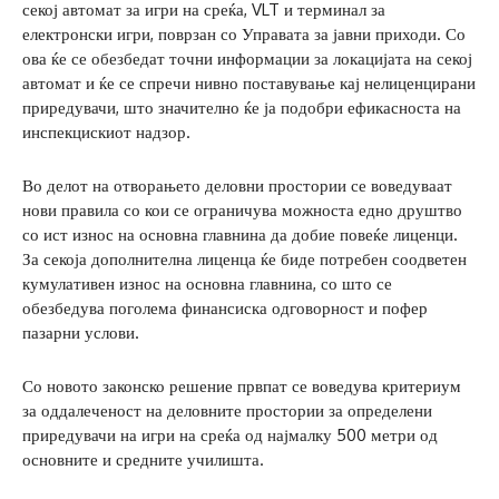
секој автомат за игри на среќа, VLT и терминал за
електронски игри, поврзан со Управата за јавни приходи. Со
ова ќе се обезбедат точни информации за локацијата на секој
автомат и ќе се спречи нивно поставување кај нелиценцирани
приредувачи, што значително ќе ја подобри ефикасноста на
инспекцискиот надзор.
Во делот на отворањето деловни простории се воведуваат
нови правила со кои се ограничува можноста едно друштво
со ист износ на основна главнина да добие повеќе лиценци.
За секоја дополнителна лиценца ќе биде потребен соодветен
кумулативен износ на основна главнина, со што се
обезбедува поголема финансиска одговорност и пофер
пазарни услови.
Со новото законско решение првпат се воведува критериум
за оддалеченост на деловните простории за определени
приредувачи на игри на среќа од најмалку 500 метри од
основните и средните училишта.