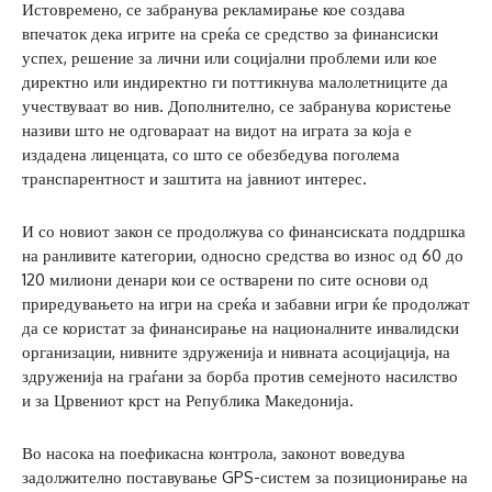
Истовремено, се забранува рекламирање кое создава
впечаток дека игрите на среќа се средство за финансиски
успех, решение за лични или социјални проблеми или кое
директно или индиректно ги поттикнува малолетниците да
учествуваат во нив. Дополнително, се забранува користење
називи што не одговараат на видот на играта за која е
издадена лиценцата, со што се обезбедува поголема
транспарентност и заштита на јавниот интерес.
И со новиот закон се продолжува со финансиската поддршка
на ранливите категории, односно средства во износ од 60 до
120 милиони денари кои се остварени по сите основи од
приредувањето на игри на среќа и забавни игри ќе продолжат
да се користат за финансирање на националните инвалидски
организации, нивните здруженија и нивната асоцијација, на
здруженија на граѓани за борба против семејното насилство
и за Црвениот крст на Република Македонија.
Во насока на поефикасна контрола, законот воведува
задолжително поставување GPS-систем за позиционирање на