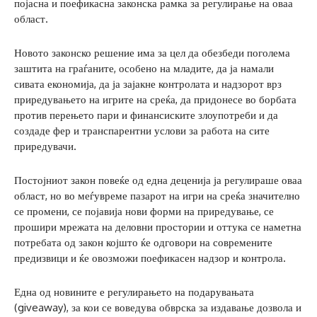
појасна и поефикасна законска рамка за регулирање на оваа
област.
Новото законско решение има за цел да обезбеди поголема
заштита на граѓаните, особено на младите, да ја намали
сивата економија, да ја зајакне контролата и надзорот врз
приредувањето на игрите на среќа, да придонесе во борбата
против перењето пари и финансиските злоупотреби и да
создаде фер и транспарентни услови за работа на сите
приредувачи.
Постојниот закон повеќе од една деценија ја регулираше оваа
област, но во меѓувреме пазарот на игри на среќа значително
се промени, се појавија нови форми на приредување, се
прошири мрежата на деловни простории и оттука се наметна
потребата од закон којшто ќе одговори на современите
предизвици и ќе овозможи поефикасен надзор и контрола.
Една од новините е регулирањето на подарувањата
(giveaway), за кои се воведува обврска за издавање дозвола и