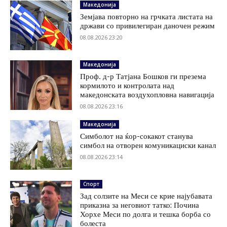
Македонија
Земјава повторно на грчката листата на
држави со привилегиран даночен режим
08.08.2026 23:20
Македонија
Проф. д-р Татјана Бошков ги презема
кормилото и контролата над
македонската воздухопловна навигација
08.08.2026 23:16
Македонија
Симболот на ќор-сокакот станува
симбол на отворен комуникациски канал
08.08.2026 23:14
Спорт
Зад солзите на Меси се крие најубавата
приказна за неговиот татко: Почина
Хорхе Меси по долга и тешка борба со
болеста