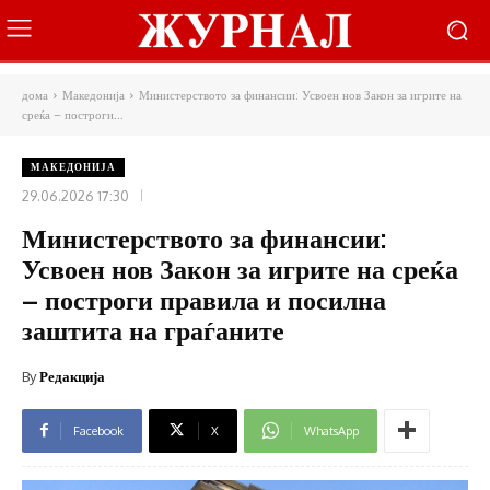
дома
Македонија
Министерството за финансии: Усвоен нов Закон за игрите на
среќа – построги...
МАКЕДОНИЈА
29.06.2026 17:30
Министерството за финансии:
Усвоен нов Закон за игрите на среќа
– построги правила и посилна
заштита на граѓаните
By
Редакција
Facebook
X
WhatsApp