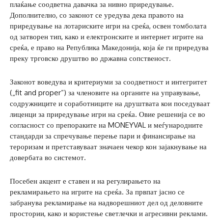
плаќање соодветна давачка за нивно приредување.
Дополнително, со законот се уредува дека правото на
приредување на лотариските игри на среќа, освен томболата
од затворен тип, како и електронските и интернет игрите на
среќа, е право на Република Македонија, која ќе ги приредува
преку трговско друштво во државна сопственост.
Законот воведува и критериуми за соодветност и интегритет
(„fit and proper“) за членовите на органите на управување,
содружниците и соработниците на друштвата кои поседуваат
лиценци за приредување игри на среќа. Овие решенија се во
согласност со препораките на MONEYVAL и меѓународните
стандарди за спречување перење пари и финансирање на
тероризам и претставуваат значаен чекор кон зајакнување на
довербата во системот.
Посебен акцент е ставен и на регулирањето на
рекламирањето на игрите на среќа. За првпат јасно се
забранува рекламирање на надворешниот дел од деловните
простории, како и користење светлечки и агресивни реклами.