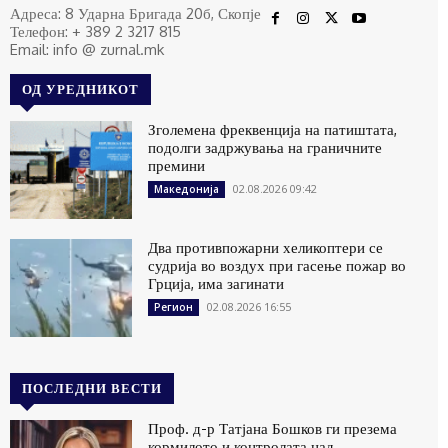
Адреса: 8 Ударна Бригада 20б, Скопје
Телефон: + 389 2 3217 815
Email: info @ zurnal.mk
ОД УРЕДНИКОТ
Зголемена фреквенција на патиштата,
подолги задржувања на граничните
премини
02.08.2026 09:42
Македонија
Два противпожарни хеликоптери се
судрија во воздух при гасење пожар во
Грција, има загинати
02.08.2026 16:55
Регион
ПОСЛЕДНИ ВЕСТИ
Проф. д-р Татјана Бошков ги презема
кормилото и контролата над