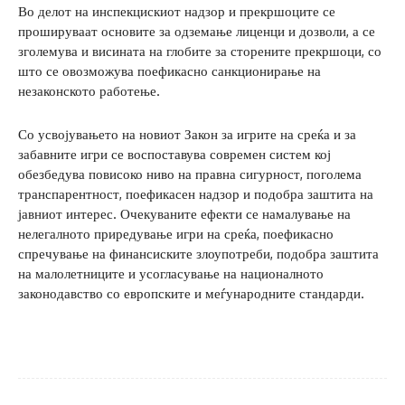
Во делот на инспекцискиот надзор и прекршоците се
прошируваат основите за одземање лиценци и дозволи, а се
зголемува и висината на глобите за сторените прекршоци, со
што се овозможува поефикасно санкционирање на
незаконското работење.
Со усвојувањето на новиот Закон за игрите на среќа и за
забавните игри се воспоставува современ систем кој
обезбедува повисоко ниво на правна сигурност, поголема
транспарентност, поефикасен надзор и подобра заштита на
јавниот интерес. Очекуваните ефекти се намалување на
нелегалното приредување игри на среќа, поефикасно
спречување на финансиските злоупотреби, подобра заштита
на малолетниците и усогласување на националното
законодавство со европските и меѓународните стандарди.