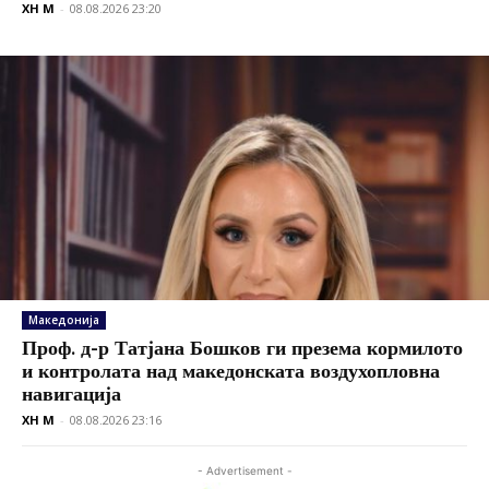
XH M
-
08.08.2026 23:20
Македонија
Проф. д-р Татјана Бошков ги презема кормилото
и контролата над македонската воздухопловна
навигација
XH M
-
08.08.2026 23:16
- Advertisement -