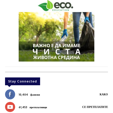
Stay Connected
КАКО
10,404
фанови
СЕ ПРЕТПЛАТИТЕ
61,453
претплатници