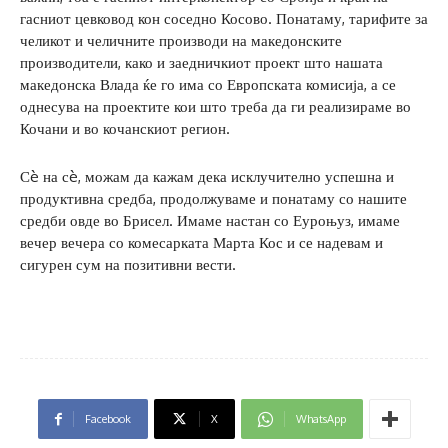
гасниот цевковод кон соседно Косово. Понатаму, тарифите за
челикот и челичните производи на македонските
производители, како и заедничкиот проект што нашата
македонска Влада ќе го има со Европската комисија, а се
однесува на проектите кои што треба да ги реализираме во
Кочани и во кочанскиот регион.
Сè на сè, можам да кажам дека исклучително успешна и
продуктивна средба, продолжуваме и понатаму со нашите
средби овде во Брисел. Имаме настан со Еуроњуз, имаме
вечер вечера со комесарката Марта Кос и се надевам и
сигурен сум на позитивни вести.
Facebook
X
WhatsApp