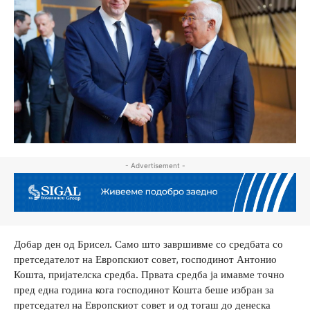
- Advertisement -
Добар ден од Брисел. Само што завршивме со средбата со
претседателот на Европскиот совет, господинот Антонио
Кошта, пријателска средба. Првата средба ја имавме точно
пред една година кога господинот Кошта беше избран за
претседател на Европскиот совет и од тогаш до денеска