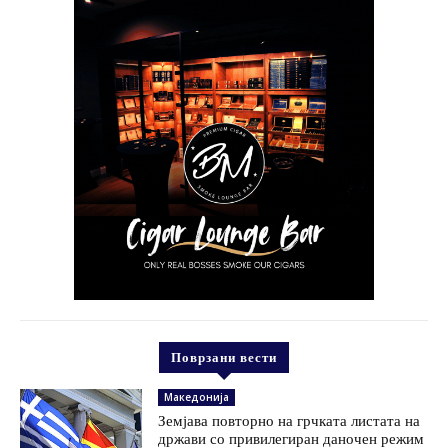
Поврзани вести
Македонија
Земјава повторно на грчката листата на
држави со привилегиран даночен режим