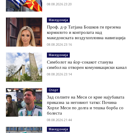
08.08.2026 23:20
Македонија
Проф. д-р Татјана Бошков ги презема
кормилото и контролата над
македонската воздухопловна навигација
08.08.2026 23:16
Македонија
Симболот на ќор-сокакот станува
симбол на отворен комуникациски канал
08.08.2026 23:14
Спорт
Зад солзите на Меси се крие најубавата
приказна за неговиот татко: Почина
Хорхе Меси по долга и тешка борба со
болеста
08.08.2026 21:44
Македонија