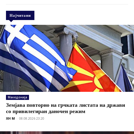
Најчитани
Македонија
Земјава повторно на грчката листата на држави
со привилегиран даночен режим
XH M
-
08.08.2026 23:20