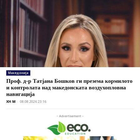
Македонија
Проф. д-р Татјана Бошков ги презема кормилото
и контролата над македонската воздухопловна
навигација
XH M
-
08.08.2026 23:16
- Advertisement -