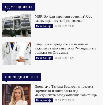
ОД УРЕДНИКОТ
МВР: Во јули изречени речиси 21.000
казни, најмногу за брзо возење
04.08.2026 13:36
Македонија
Завршија вонредните инспекциски
надзори за лекувањето на 19-годишната
родилка од Струмица
06.08.2026 14:25
Македонија
ПОСЛЕДНИ ВЕСТИ
Проф. д-р Татјана Бошков ги презема
кормилото и контролата над
македонската воздухопловна навигација
08.08.2026 23:16
Македонија