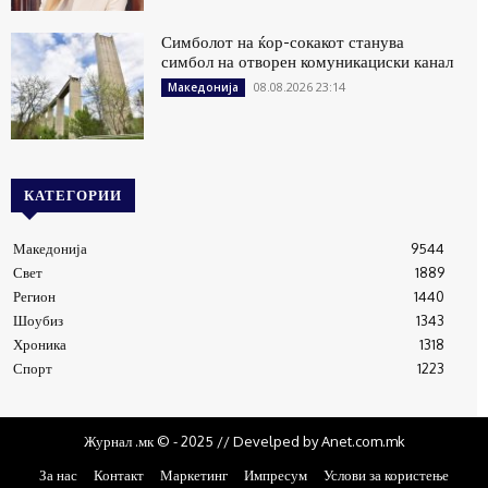
Симболот на ќор-сокакот станува
симбол на отворен комуникациски канал
08.08.2026 23:14
Македонија
КАТЕГОРИИ
Македонија
9544
Свет
1889
Регион
1440
Шоубиз
1343
Хроника
1318
Спорт
1223
Журнал .мк © - 2025 // Develped by Anet.com.mk
За нас
Контакт
Маркетинг
Импресум
Услови за користење