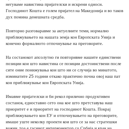
негуваме навистина пријателски и искрени односи.
Господинот Кошта е голем пријател на Македонија и во таков
дух помина денешната средба.
Повторно разговаравме за актуелните теми, нормално
приближувањето на нашата земја кон Европската Унија и
конечно формалното отпочнување на преговорите.
На состанокот апсолутно ги повторивме нашите единствени
позиции кои што навистина се позиции достоинствени после
сите оние понижувања кои што ни се случија во минатото,
изминатите 25 години откако практично почна овој наш пат
кон приближување кон Европската Унија.
Имавме пријателски и би рекол прилично продуктивен
состанок, едноставно сето она кое што претставува наш
приоритет е и приоритет на господинот Кошта. Покрај
приближувањето кон ЕУ и отпочнувањето на преговорите,
имаше уште неколку проекти кои што се за нас стратешки
важни, тоа е гасниот интерконектор со Србија и крак на