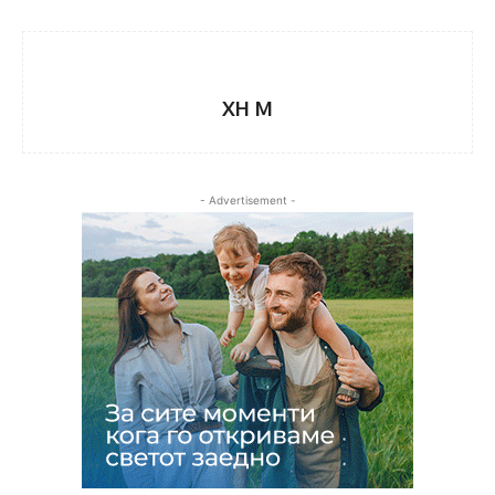
XH M
- Advertisement -