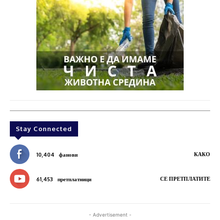
Stay Connected
КАКО
10,404
фанови
СЕ ПРЕТПЛАТИТЕ
61,453
претплатници
- Advertisement -