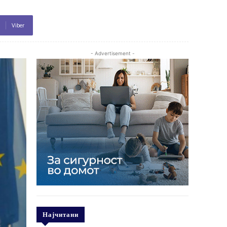
Viber
- Advertisement -
Најчитани