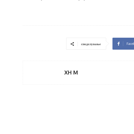
Face
споделување
XH M