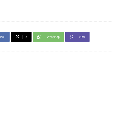
book
X
WhatsApp
Viber