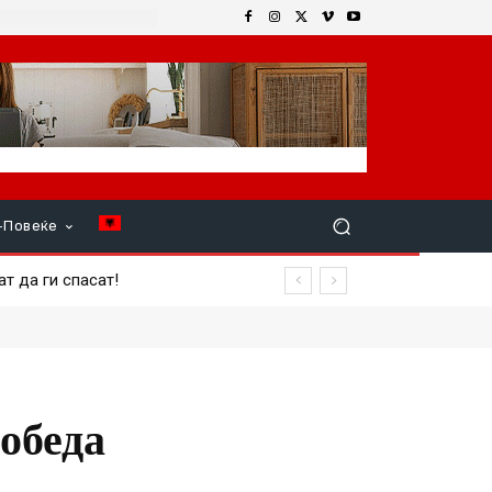
+Повеќе
да ги спасат!
повреден член на екипажот
обеда