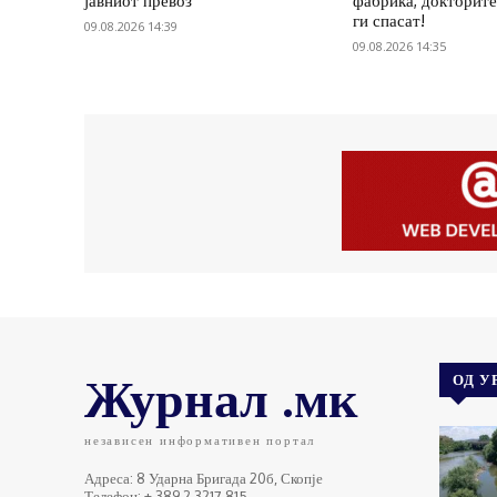
јавниот превоз
фабрика, докторите
ги спасат!
09.08.2026 14:39
09.08.2026 14:35
Журнал .мк
ОД У
независен информативен портал
Адреса: 8 Ударна Бригада 20б, Скопје
Телефон: + 389 2 3217 815