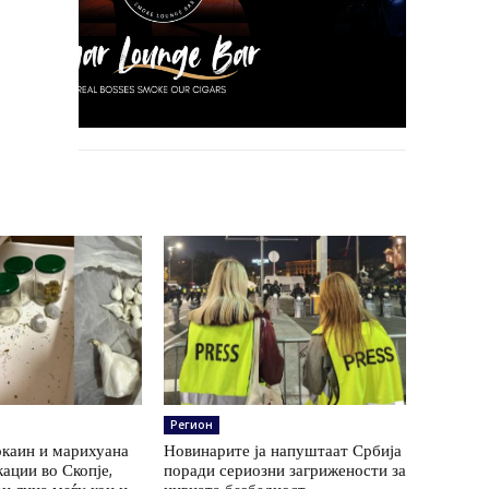
Регион
окаин и марихуана
Новинарите ја напуштаат Србија
кации во Скопје,
поради сериозни загрижености за