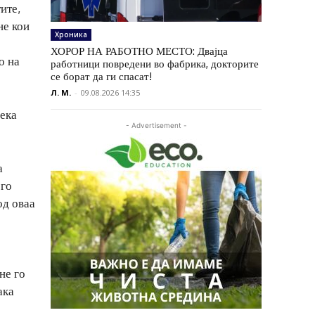
ите,
не кои
Хроника
ХОРОР НА РАБОТНО МЕСТО: Двајца
о на
работници повредени во фабрика, докторите
се борат да ги спасат!
Л. М.
-
09.08.2026 14:35
дека
- Advertisement -
а
 го
од оваа
не го
ака