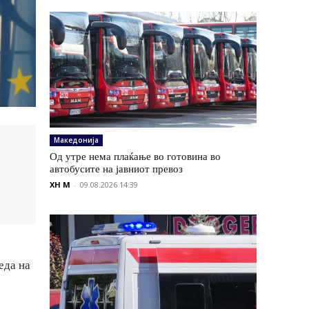
Македонија
Од утре нема плаќање во готовина во
автобусите на јавниот превоз
XH M
-
09.08.2026 14:39
еда на