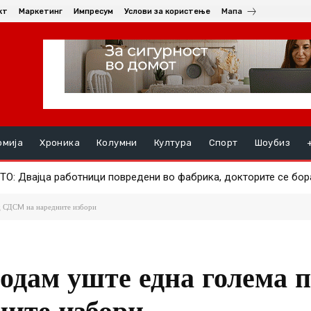
кт
Маркетинг
Импресум
Услови за користење
Мапа
омија
Хроника
Колумни
Култура
Спорт
Шоубиз
Двајца работници повредени во фабрика, докторите се борат 
А ПОЗНАТИОТ АЕРОДРОМ – Авион за малку ќе удрел во друг, 
д СДСM на наредните избори
одам уште една голема п
ните избори