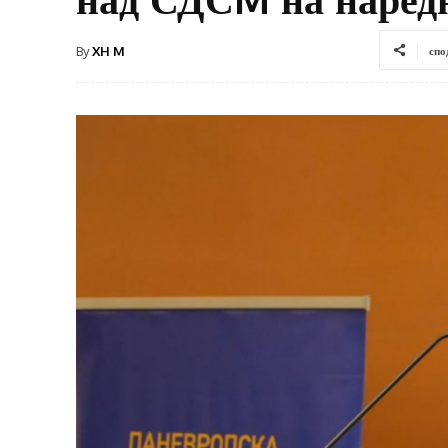
By
XH M
спо