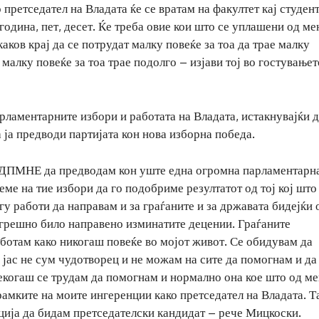
 претседател на Владата ќе се вратам на факултет кај студент
 година, пет, десет. Ќе треба овие кои што се уплашени од ме
ков крај да се потрудат малку повеќе за тоа да трае малку
 малку повеќе за тоа трае подолго – изјави тој во гостувањет
рламентарните избори и работата на Владата, истакнувајќи 
а предводи партијата кон нова изборна победа.
-ДПМНЕ да предводам кон уште една огромна парламентарн
еме на тие избори да го подобриме резултатот од тој кој што
у работи да направам и за граѓаните и за државата бидејќи 
огрешно било направено изминатите децении. Граѓаните
ботам како никогаш повеќе во мојот живот. Се обидувам да
 јас не сум чудотворец и не можам на сите да помогнам и да
екогаш се трудам да помогнам и нормално она кое што од ме
рамките на моите ингеренции како претседател на Владата. Т
ија да бидам претседателски кандидат – рече Мицкоски.