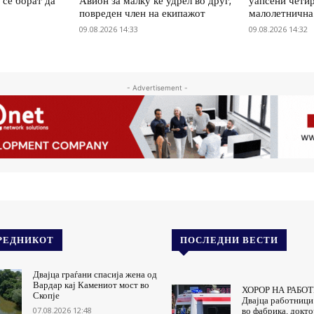
 се борат да
Авион за малку ќе удрел во друг,
уапсени четир
повреден член на екипажот
малолетнична
09.08.2026 14:33
09.08.2026 14:32
- Advertisement -
РЕДНИКОТ
ПОСЛЕДНИ ВЕСТИ
Двајца граѓани спасија жена од
Вардар кај Камениот мост во
ХОРОР НА РАБО
Скопје
Двајца работници
07.08.2026 12:48
во фабрика, докто