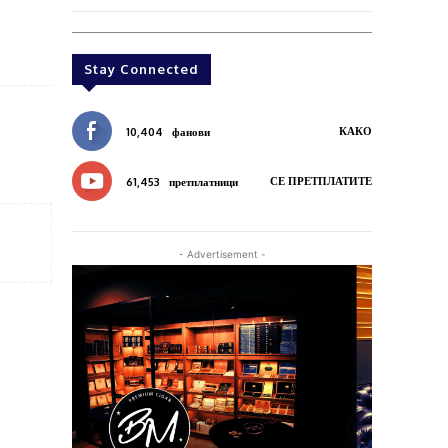
Stay Connected
КАКО
10,404
фанови
СЕ ПРЕТПЛАТИТЕ
61,453
претплатници
- Advertisement -