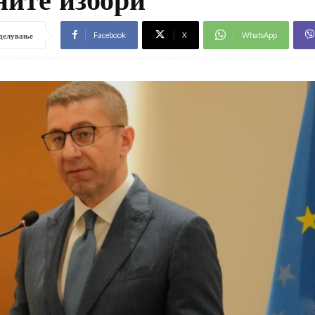
Facebook
X
WhatsApp
делување