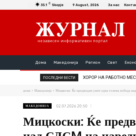
C
35.1
Skopje
9 August, 2026
За нас
Конта
независен информативен портал
Дома
Македонија
Регион
Свет
Екон
ХОРОР НА РАБОТНО МЕСТО: 
ИЗБЕГНАТА ТРАГЕДИЈА Н
ПОСЛЕДНИ ВЕСТИ
дома
Македонија
Мицкоски: Ќе предводам уште една голема победа на
02.07.2026 20:50
МАКЕДОНИЈА
Мицкоски: Ќе предв
над СДСM на наред