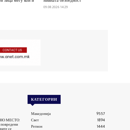
и лица меѓу кои и
нивната безбедност
09.08.2026 14:29
КАТЕГОРИИ
Македонија
9557
ТНО МЕСТО:
Свет
1894
 повредени
Регион
1444
рите се