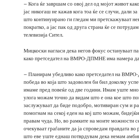
– Кога ќе завршам со овој дел од мојот живот како
јас никогаш не кажав кога тоа ќе се случи, дали за
што континуирано ги гледам ми претскажуваат нека
пократко, а јас пак од друга страна ќе се потрудам
телевизија Сител.
Мицкоски нагласи дека негов фокус остануваат па
како претседател на ВМРО-ДПМНЕ има намера да ј
– Планирам убедливо како претседател на ВМРО
победа во која што задоволен би бил доколку успе
имаме пред повеќе од две години. Имам уште мног
улога можам точно да видам што е она кое што п
заслужуваат да биде подобро, мотивиран сум и ра
помогнам на секој еден на кој што можам, бидејќи
правам чуда. Но, во рамките на моите можности с
очекуваат граѓаните да ја спроведам правдата во 
што еве уште еднаш потврдувам дека немам амбиц