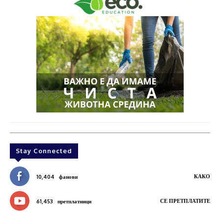
Stay Connected
КАКО
10,404
фанови
СЕ ПРЕТПЛАТИТЕ
61,453
претплатници