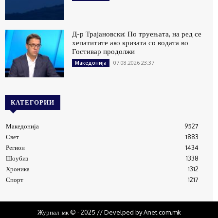
Д-р Трајановски: По труењата, на ред се
хепатитите ако кризата со водата во
Гостивар продолжи
07.08.2026 23:37
Македонија
КАТЕГОРИИ
Македонија
9527
Свет
1883
Регион
1434
Шоубиз
1338
Хроника
1312
Спорт
1217
Журнал .мк © - 2025 // Develped by Anet.com.mk