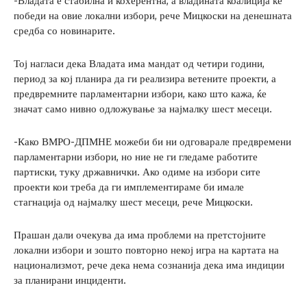
-Владата е стабилна и кохерентна, а владината коалиција ќе
победи на овие локални избори, рече Мицкоски на денешната
средба со новинарите.
Тој нагласи дека Владата има мандат од четири години,
период за кој планира да ги реализира ветените проекти, а
предвремните парламентарни избори, како што кажа, ќе
значат само нивно одложување за најмалку шест месеци.
-Како ВМРО-ДПМНЕ можеби би ни одговарале предвремени
парламентарни избори, но ние не ги гледаме работите
партиски, туку државнички. Ако одиме на избори сите
проекти кои треба да ги имплементираме би имале
стагнација од најмалку шест месеци, рече Мицкоски.
Прашан дали очекува да има проблеми на претстојните
локални избори и зошто повторно некој игра на картата на
национализмот, рече дека нема сознанија дека има индиции
за планирани инциденти.