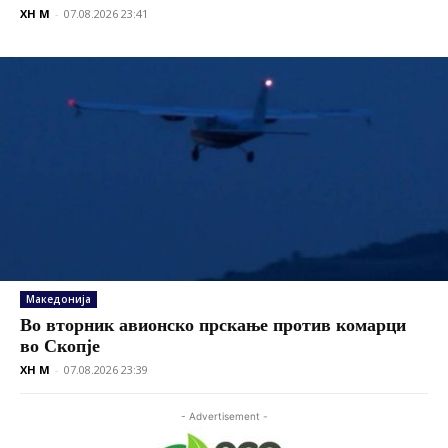
XH M
-
07.08.2026 23:41
Македонија
Во вторник авионско прскање против комарци
во Скопје
XH M
-
07.08.2026 23:39
- Advertisement -