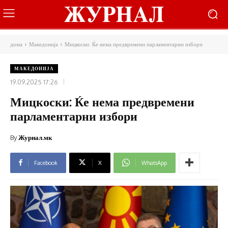
дома
Македонија
Мицкоски: Ќе нема предвремени парламентарни избори
МАКЕДОНИЈА
19.09.2025 17:26
Мицкоски: Ќе нема предвремени
парламентарни избори
By
Журнал.мк
Facebook
X
WhatsApp