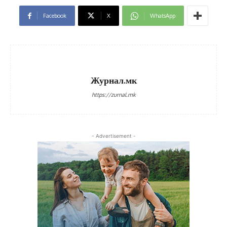
Facebook
X
WhatsApp
Журнал.мк
https://zurnal.mk
- Advertisement -