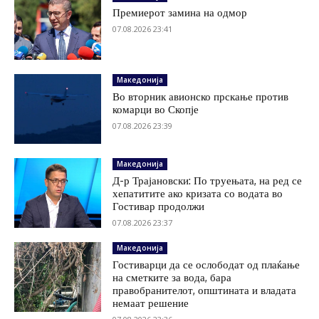
Премиерот замина на одмор
07.08.2026 23:41
Македонија
Во вторник авионско прскање против
комарци во Скопје
07.08.2026 23:39
Македонија
Д-р Трајановски: По труењата, на ред се
хепатитите ако кризата со водата во
Гостивар продолжи
07.08.2026 23:37
Македонија
Гостиварци да се ослободат од плаќање
на сметките за вода, бара
правобранителот, општината и владата
немаат решение