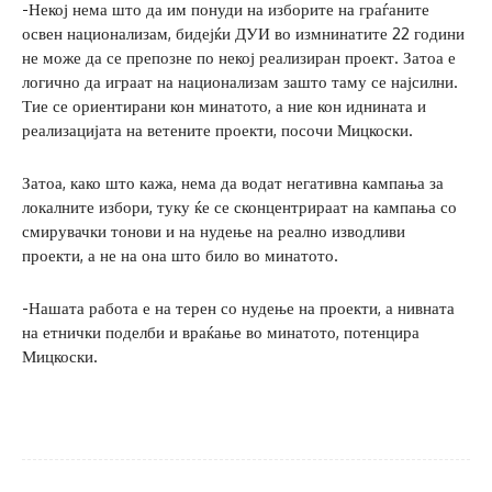
-Некој нема што да им понуди на изборите на граѓаните
освен национализам, бидејќи ДУИ во измнинатите 22 години
не може да се препозне по некој реализиран проект. Затоа е
логично да играат на национализам зашто таму се најсилни.
Тие се ориентирани кон минатото, а ние кон иднината и
реализацијата на ветените проекти, посочи Мицкоски.
Затоа, како што кажа, нема да водат негативна кампања за
локалните избори, туку ќе се сконцентрираат на кампања со
смирувачки тонови и на нудење на реално изводливи
проекти, а не на она што било во минатото.
-Нашата работа е на терен со нудење на проекти, а нивната
на етнички поделби и враќање во минатото, потенцира
Мицкоски.