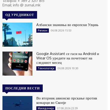
Телефон: + 389 2 3217 815
Email: info @ zurnal.mk
ОД УРЕДНИКОТ
Aлбански знамиња во европски Улцињ
06.08.2026 15:53
Регион
Google Assistant се гаси на Android и
Wear OS уредите на почетокот на
следниот месец
06.08.2026 10:30
Технологија
ПОСЛЕДНИ ВЕСТИ
Во вторник авионско прскање против
комарци во Скопје
07.08.2026 23:39
Македонија