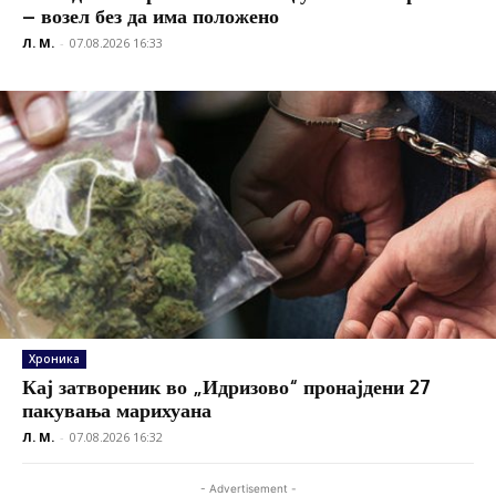
– возел без да има положено
Л. М.
-
07.08.2026 16:33
Хроника
Кај затвореник во „Идризово“ пронајдени 27
пакувања марихуана
Л. М.
-
07.08.2026 16:32
- Advertisement -