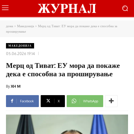
дома
Македонија
Мерц од Тиват: ЕУ мора да покаже дека е способна за
проширување
МАКЕДОНИЈА
05.06.2026 19:14
Мерц од Тиват: ЕУ мора да покаже
дека е способна за проширување
By
XH M
Facebook
X
WhatsApp