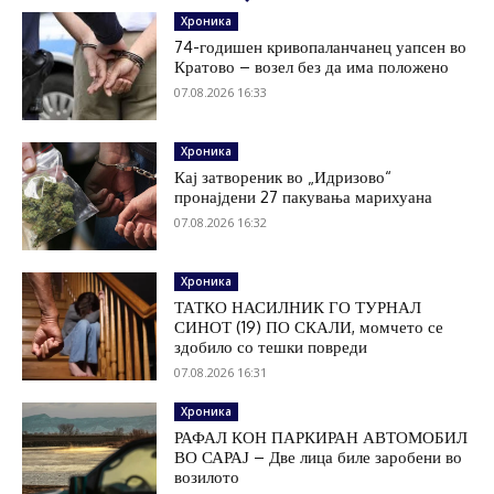
Хроника
74-годишен кривопаланчанец уапсен во
Кратово – возел без да има положено
07.08.2026 16:33
Хроника
Кај затвореник во „Идризово“
пронајдени 27 пакувања марихуана
07.08.2026 16:32
Хроника
ТАТКО НАСИЛНИК ГО ТУРНАЛ
СИНОТ (19) ПО СКАЛИ, момчето се
здобило со тешки повреди
07.08.2026 16:31
Хроника
РАФАЛ КОН ПАРКИРАН АВТОМОБИЛ
ВО САРАЈ – Две лица биле заробени во
возилото