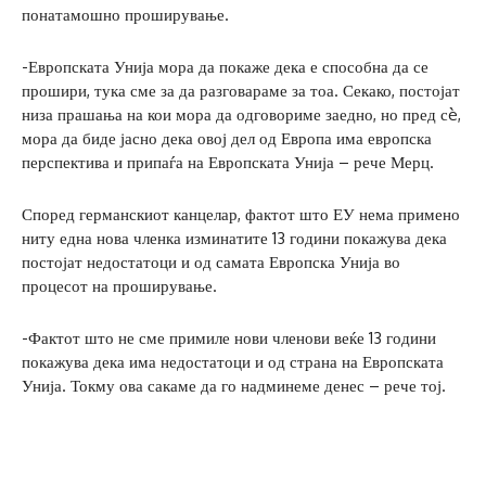
понатамошно проширување.
-Европската Унија мора да покаже дека е способна да се
прошири, тука сме за да разговараме за тоа. Секако, постојат
низа прашања на кои мора да одговориме заедно, но пред сè,
мора да биде јасно дека овој дел од Европа има европска
перспектива и припаѓа на Европската Унија – рече Мерц.
Според германскиот канцелар, фактот што ЕУ нема примено
ниту една нова членка изминатите 13 години покажува дека
постојат недостатоци и од самата Европска Унија во
процесот на проширување.
-Фактот што не сме примиле нови членови веќе 13 години
покажува дека има недостатоци и од страна на Европската
Унија. Токму ова сакаме да го надминеме денес – рече тој.