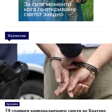
Најчитани
Хроника
74-годишен кривопаланчанец уапсен во Кратово