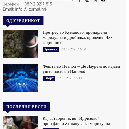
Телефон: + 389 2 3217 815
Email: info @ zurnal.mk
ОД УРЕДНИКОТ
Претрес во Куманово, пронајдени
марихуана и дробилка, приведен 42-
годишник
02.08.2026 16:58
Хроника
Фешта во Неапол – Де Лаурентис најави
уште посилен Наполи!
02.08.2026 16:38
Спорт
ПОСЛЕДНИ ВЕСТИ
Кај затвореник во „Идризово“
пронајдени 27 пакувања марихуана