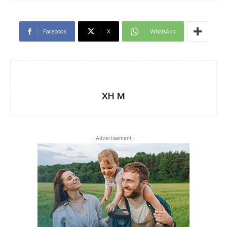
Facebook
X
WhatsApp
XH M
- Advertisement -