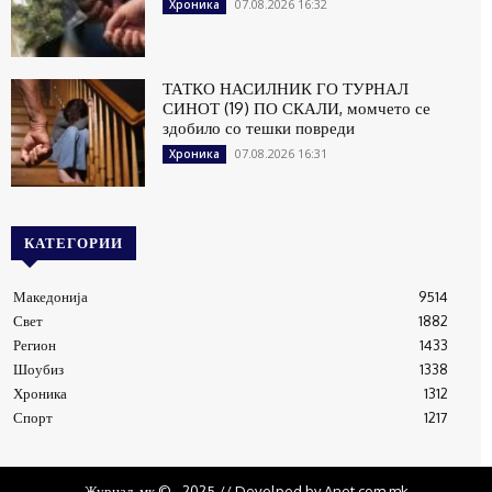
07.08.2026 16:32
Хроника
ТАТКО НАСИЛНИК ГО ТУРНАЛ
СИНОТ (19) ПО СКАЛИ, момчето се
здобило со тешки повреди
07.08.2026 16:31
Хроника
КАТЕГОРИИ
Македонија
9514
Свет
1882
Регион
1433
Шоубиз
1338
Хроника
1312
Спорт
1217
Журнал .мк © - 2025 // Develped by Anet.com.mk