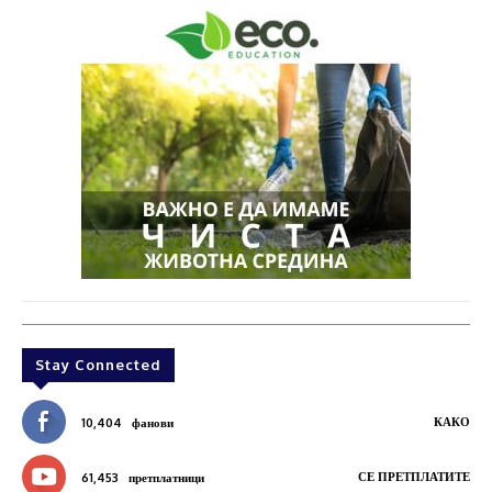
Stay Connected
КАКО
10,404
фанови
СЕ ПРЕТПЛАТИТЕ
61,453
претплатници