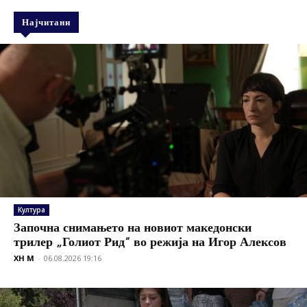
Најчитани
Култура
Започна снимањето на новиот македонски
трилер „Голиот Рид“ во режија на Игор Алексов
XH M
-
06.08.2026 19:16