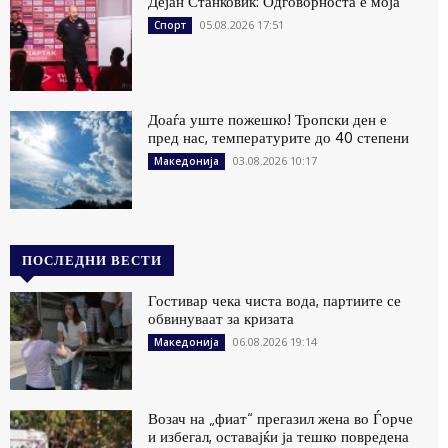
Дејан Станковиќ: Одговорноста е моја
05.08.2026 17:51
Спорт
Доаѓа уште пожешко! Тропски ден е
пред нас, температурите до 40 степени
03.08.2026 10:17
Македонија
ПОСЛЕДНИ ВЕСТИ
Гостивар чека чиста вода, партиите се
обвинуваат за кризата
06.08.2026 19:14
Македонија
Возач на „фиат“ прегазил жена во Ѓорче
и избегал, оставајќи ја тешко повредена