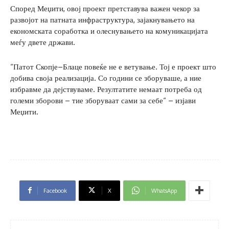
Според Меџити, овој проект претставува важен чекор за
развојот на патната инфраструктура, зајакнувањето на
економската соработка и олеснувањето на комуникацијата
меѓу двете држави.
“Патот Скопје–Блаце повеќе не е ветување. Тој е проект што
добива своја реализација. Со години се зборуваше, а ние
избравме да дејствуваме. Резултатите немаат потреба од
големи зборови – тие зборуваат сами за себе“ – изјави
Меџити.
Facebook
X
WhatsApp