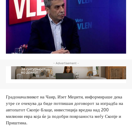
- Advertisement -
Градоначалникот на Чаир, Изет Меџити, информираше дека
утре се очекува да биде потпишан договорот за изградба на
автопатот Скопје-Блаце, инвестиција вредна над 200
милиони евра која ќе ја подобри поврзаноста меѓу Скопје и
Приштина.