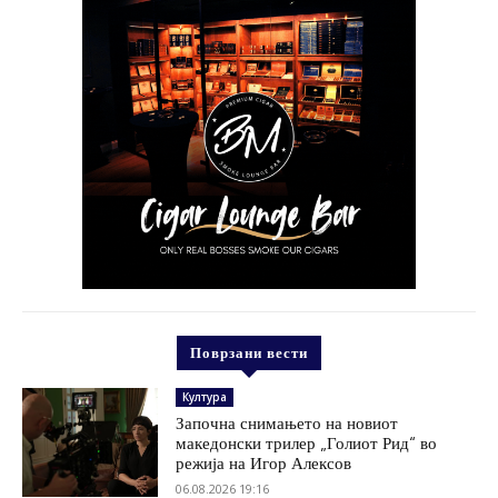
Поврзани вести
Култура
Започна снимањето на новиот
македонски трилер „Голиот Рид“ во
режија на Игор Алексов
06.08.2026 19:16