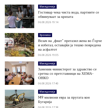
Македонија
Гостивар чека чиста вода, партиите се
обвинуваат за кризата
06.08.2026 19:14
Хроника
Возач на „фиат“ прегазил жена во Ѓорче
и избегал, оставајќи ја тешко повредена
на асфалтот
06.08.2026 19:05
Македонија
Заменик-министерот за здравство се
сретна со претставници на ХЕМА-
ОНКО
06.08.2026 17:40
Македонија
149 милиони евра за пругата кон
Бугарија
06.08.2026 17:38