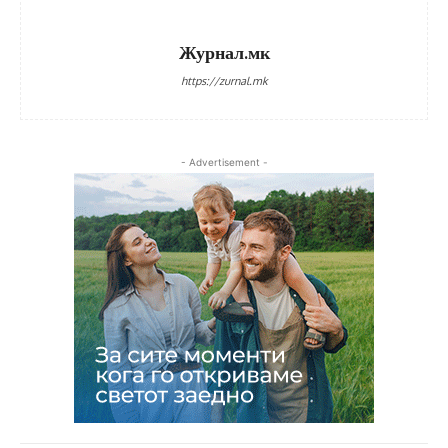
Журнал.мк
https://zurnal.mk
- Advertisement -