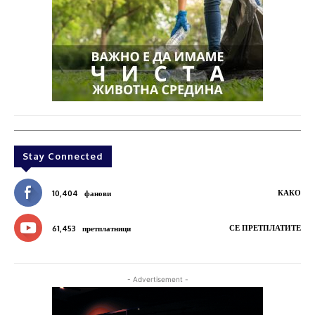
Stay Connected
КАКО
10,404
фанови
СЕ ПРЕТПЛАТИТЕ
61,453
претплатници
- Advertisement -