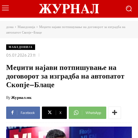
дома
Македонија
Меџити најави потпишување на договорот за изградба на
автопатот Скопје–Блаце
МАКЕДОНИЈА
05.07.2026 23:11
Меџити најави потпишување на
договорот за изградба на автопатот
Скопје–Блаце
By
Журнал.мк
Facebook
X
WhatsApp