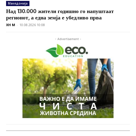
Македонија
Над 130.000 жители годишно го напуштаат
регионот, а една земја е убедливо прва
XH M
-
10.08.2026 10:08
- Advertisement -