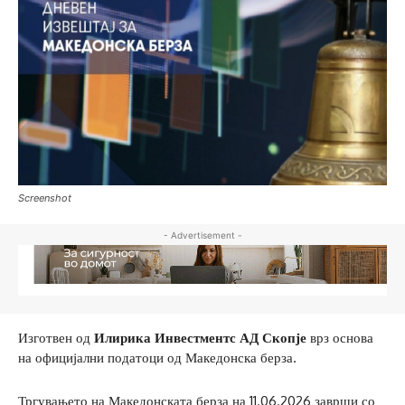
Screenshot
- Advertisement -
Изготвен од
Илирика Инвестментс АД Скопје
врз основа
на официјални податоци од Македонска берза.
Тргувањето на Македонската берза на 11.06.2026 заврши со