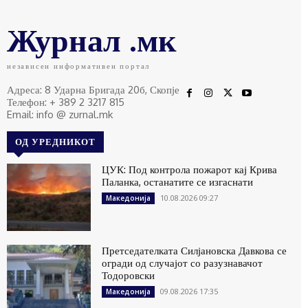
Журнал .мк
независен информативен портал
Адреса: 8 Ударна Бригада 20б, Скопје
Телефон: + 389 2 3217 815
Email: info @ zurnal.mk
ОД УРЕДНИКОТ
ЦУК: Под контрола пожарот кај Крива
Паланка, останатите се изгаснати
10.08.2026 09:27
Македонија
Претседателката Силјановска Давкова се
огради од случајот со разузнавачот
Тодоровски
09.08.2026 17:35
Македонија