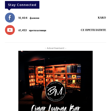
Stay Connected
КАКО
10,404
фанови
СЕ ПРЕТПЛАТИТЕ
61,453
претплатници
- Advertisement -