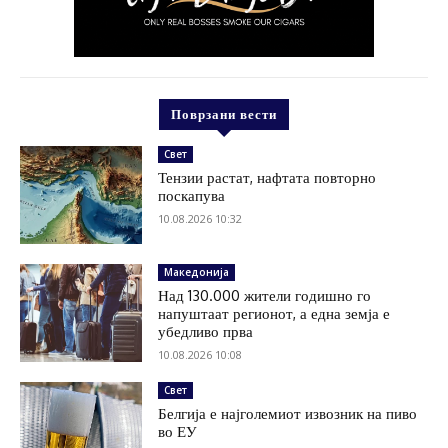
Поврзани вести
Свет
Тензии растат, нафтата повторно
поскапува
10.08.2026 10:32
Македонија
Над 130.000 жители годишно го
напуштаат регионот, а една земја е
убедливо прва
10.08.2026 10:08
Свет
Белгија е најголемиот извозник на пиво
во ЕУ