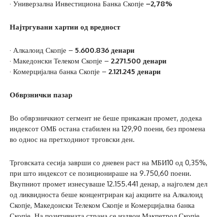
· Универзална Инвестициона Банка Скопје
–2,78%
Најтргувани хартии од вредност
· Алкалоид Скопје –
5.600.836 денари
· Македонски Телеком Скопје –
2.271.500 денари
· Комерцијална банка Скопје –
2.121.245 денари
Обврзнички пазар
Во обврзничкиот сегмент не беше прикажан промет, додека
индексот ОМБ остана стабилен на 129,90 поени, без промена
во однос на претходниот трговски ден.
Трговската сесија заврши со дневен раст на МБИ10 од 0,35%,
при што индексот се позиционираше на 9.750,60 поени.
Вкупниот промет изнесуваше 12.155.441 денар, а најголем дел
од ликвидноста беше концентриран кај акциите на Алкалоид
Скопје, Македонски Телеком Скопје и Комерцијална банка
Скопје. На позитивната страна се издвои Макпетрол Скопје