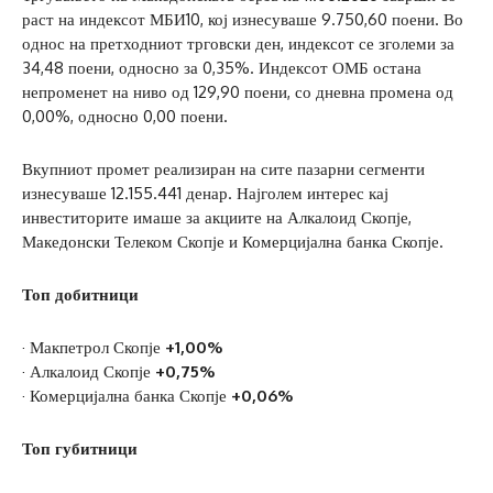
раст на индексот МБИ10, кој изнесуваше 9.750,60 поени. Во
однос на претходниот трговски ден, индексот се зголеми за
34,48 поени, односно за 0,35%. Индексот ОМБ остана
непроменет на ниво од 129,90 поени, со дневна промена од
0,00%, односно 0,00 поени.
Вкупниот промет реализиран на сите пазарни сегменти
изнесуваше 12.155.441 денар. Најголем интерес кај
инвеститорите имаше за акциите на Алкалоид Скопје,
Македонски Телеком Скопје и Комерцијална банка Скопје.
Топ добитници
· Макпетрол Скопје
+1,00%
· Алкалоид Скопје
+0,75%
· Комерцијална банка Скопје
+0,06%
Топ губитници