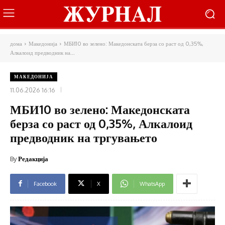
дома
Македонија
МБИ10 во зелено: Македонската берза со раст од 0,35%,
Алкалоид предводник на...
МАКЕДОНИЈА
11.06.2026 16:16
МБИ10 во зелено: Македонската
берза со раст од 0,35%, Алкалоид
предводник на тргувањето
By
Редакција
Facebook
X
WhatsApp