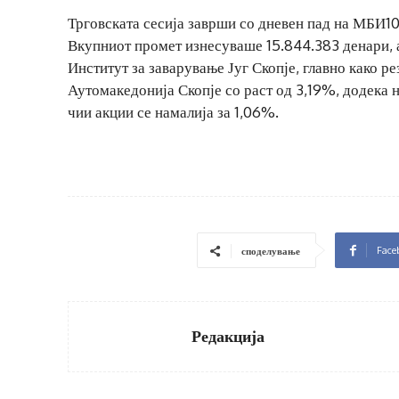
Трговската сесија заврши со дневен пад на МБИ10
Вкупниот промет изнесуваше 15.844.383 денари, а
Институт за заварување Југ Скопје, главно како ре
Аутомакедонија Скопје со раст од 3,19%, додека
чии акции се намалија за 1,06%.
Face
споделување
Редакција