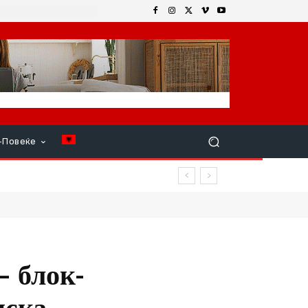
+Повеќе
вреди
– блок-
нска