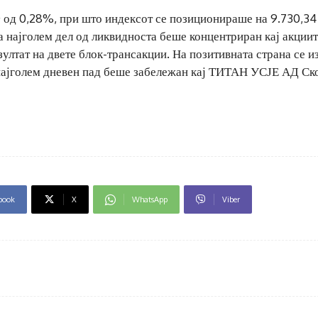
 од 0,28%, при што индексот се позиционираше на 9.730,34
 најголем дел од ликвидноста беше концентриран кај акциит
зултат на двете блок-трансакции. На позитивната страна се и
 најголем дневен пад беше забележан кај ТИТАН УСЈЕ АД Ско
book
X
WhatsApp
Viber