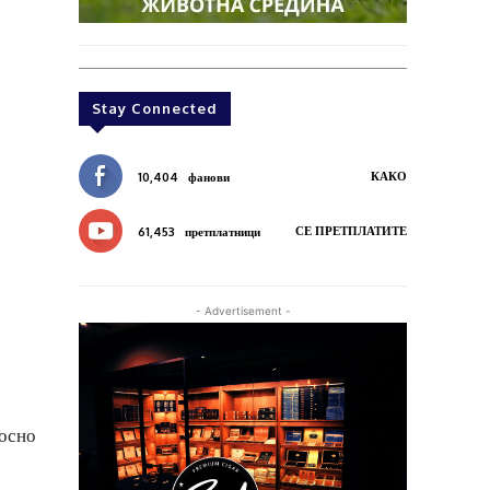
Stay Connected
КАКО
10,404
фанови
СЕ ПРЕТПЛАТИТЕ
61,453
претплатници
- Advertisement -
носно