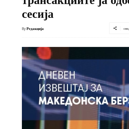
сесија
By
Редакција
спо