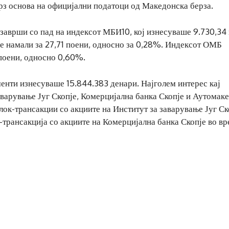
рз основа на официјални податоци од Македонска берза.
заврши со пад на индексот МБИ10, кој изнесуваше 9.730,34 
се намали за 27,71 поени, односно за 0,28%. Индексот ОМБ
 поени, односно 0,60%.
енти изнесуваше 15.844.383 денари. Најголем интерес кај
аварување Југ Скопје, Комерцијална банка Скопје и Аутомак
лок-трансакции со акциите на Институт за заварување Југ Ск
-трансакција со акциите на Комерцијална банка Скопје во в