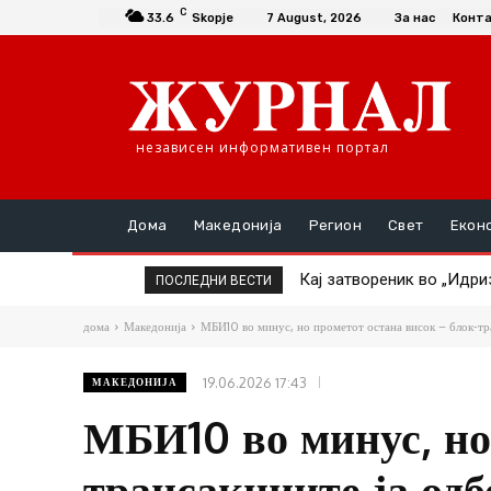
C
33.6
Skopje
7 August, 2026
За нас
Конт
независен информативен портал
Дома
Македонија
Регион
Свет
Екон
Кај затвореник во „Идризо
ТАТКО НАСИЛНИК ГО ТУР
ПОСЛЕДНИ ВЕСТИ
дома
Македонија
МБИ10 во минус, но прометот остана висок – блок-тра
19.06.2026 17:43
МАКЕДОНИЈА
МБИ10 во минус, но
трансакциите ја од