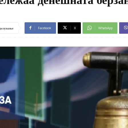
Facebook
X
WhatsApp
делување