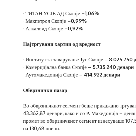
· ТИТАН УСЈЕ АД Скопје
–1,06%
· Макпетрол Скопје
–0,99%
· Алкалоид Скопје
–0,92%
Најтргувани хартии од вредност
· Институт за заварување Југ Скопје –
8.025.750 
· Комерцијална банка Скопје –
5.735.240 денари
· Аутомакедонија Скопје –
414.922 денари
Обврзнички пазар
Во обврзничкиот сегмент беше прикажано тргувањ
43.362,87 денари, како и со Р. Македонија – дена
промет во обврзничкиот сегмент изнесуваше 107.
на 130,68 поени.