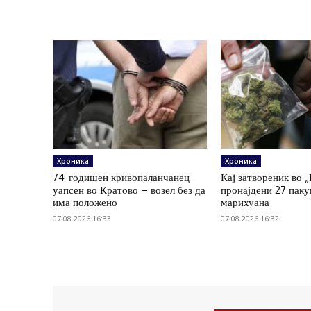
Хроника
Хроника
74-годишен кривопаланчанец
Кај затвореник во 
уапсен во Кратово – возел без да
пронајдени 27 пак
има положено
марихуана
07.08.2026 16:33
07.08.2026 16:32