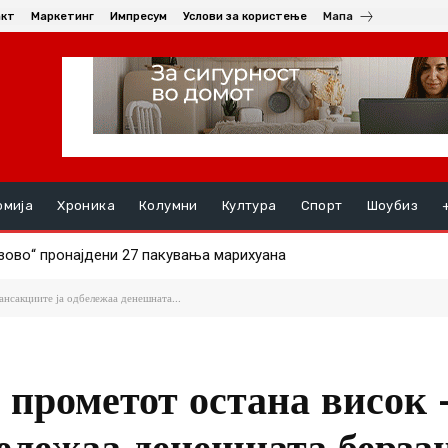
акт
Маркетинг
Импресум
Услови за користење
Мапа
омија
Хроника
Колумни
Култура
Спорт
Шоубиз
во“ пронајдени 27 пакувања марихуана
НАЛ СИНОТ (19) ПО СКАЛИ, момчето се здобило со тешки по
нсакциите ја одбележаа денешната...
 прометот остана висок 
бележаа денешната берза