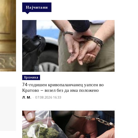
Најчитани
Хроника
74-годишен кривопаланчанец уапсен во
Кратово – возел без да има положено
Л. М.
-
07.08.2026 16:33