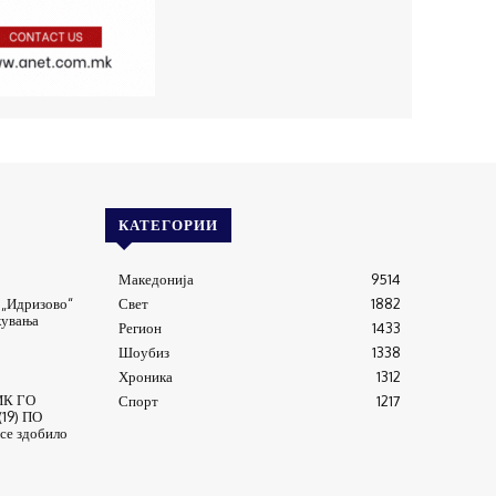
КАТЕГОРИИ
Македонија
9514
 „Идризово“
Свет
1882
кувања
Регион
1433
Шоубиз
1338
Хроника
1312
К ГО
Спорт
1217
19) ПО
се здобило