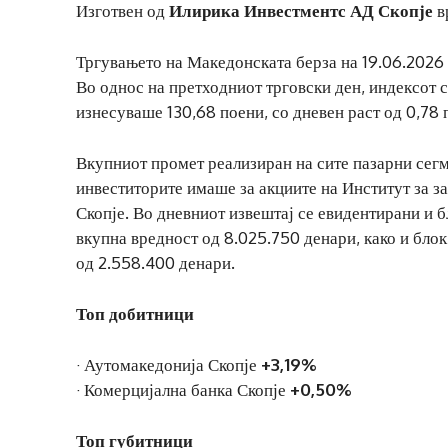
Изготвен од
Илирика Инвестментс АД Скопје
в
Тргувањето на Македонската берза на 19.06.2026 
Во однос на претходниот трговски ден, индексот 
изнесуваше 130,68 поени, со дневен раст од 0,78
Вкупниот промет реализиран на сите пазарни сегм
инвеститорите имаше за акциите на Институт за з
Скопје. Во дневниот извештај се евидентирани и б
вкупна вредност од 8.025.750 денари, како и блок
од 2.558.400 денари.
Топ добитници
· Аутомакедонија Скопје
+3,19%
· Комерцијална банка Скопје
+0,50%
Топ губитници