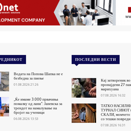
РЕДНИКОТ
ПОСЛЕДНИ ВЕСТИ
Водата на Попова Шапка не е
безбедна за пиење
Кај затвореник во
01.08.2026 21:26
пронајдени 27 па
марихуана
07.08.2026 16:32
„Ќе имаме 3.000 првачиња
помалку од лани“: Јаневска за
ТАТКО НАСИЛНИ
трендот на намалување на
ТУРНАЛ СИНОТ (
бројот на ученици
СКАЛИ, момчето 
06.08.2026 13:53
со тешки повреди
07.08.2026 16:31