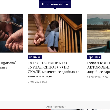
Поврзани вести
Хроника
Хроника
„Идризово“
ТАТКО НАСИЛНИК ГО
РАФАЛ КОН 
увања
ТУРНАЛ СИНОТ (19) ПО
АВТОМОБИЛ 
СКАЛИ, момчето се здобило со
лица биле зар
тешки повреди
07.08.2026 16:30
07.08.2026 16:31
- Advertisement -