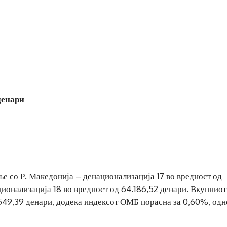
денари
е со Р. Македонија – денационализација 17 во вредност од
ционализација 18 во вредност од 64.186,52 денари. Вкупниот
549,39 денари, додека индексот ОМБ порасна за 0,60%, од