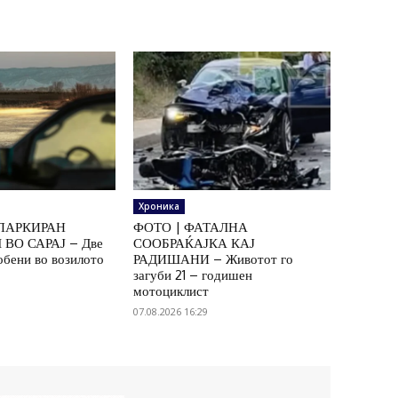
Хроника
ПАРКИРАН
ФОТО | ФАТАЛНА
ВО САРАЈ – Две
СООБРАЌАЈКА КАЈ
обени во возилото
РАДИШАНИ – Животот го
загуби 21 – годишен
мотоциклист
07.08.2026 16:29