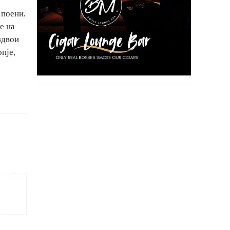
 поени.
е на
здвои
пје,