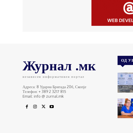
Журнал .мк
ОД У
независен информативен портал
Адреса: 8 Ударна Бригада 20б, Скопје
Телефон: + 389 2 3217 815
Email: info @ zurnal.mk