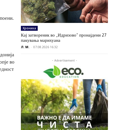
поени.
Хроника
Кај затвореник во „Идризово“ пронајдени 27
пакувања марихуана
Л. М.
-
07.08.2026 16:32
едонија
- Advertisement -
опје во
редност