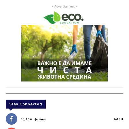
- Advertisement -
Stay Connected
КАКО
10,404
фанови