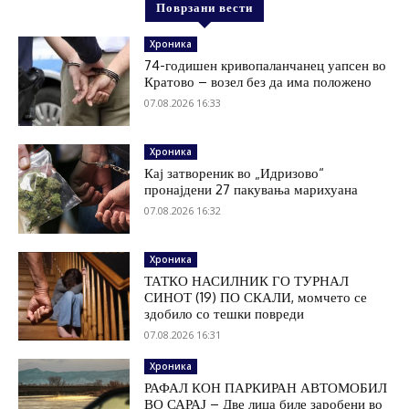
Поврзани вести
Хроника
74-годишен кривопаланчанец уапсен во
Кратово – возел без да има положено
07.08.2026 16:33
Хроника
Кај затвореник во „Идризово“
пронајдени 27 пакувања марихуана
07.08.2026 16:32
Хроника
ТАТКО НАСИЛНИК ГО ТУРНАЛ
СИНОТ (19) ПО СКАЛИ, момчето се
здобило со тешки повреди
07.08.2026 16:31
Хроника
РАФАЛ КОН ПАРКИРАН АВТОМОБИЛ
ВО САРАЈ – Две лица биле заробени во