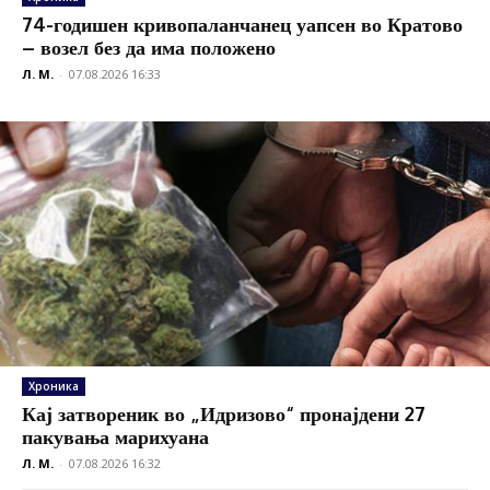
74-годишен кривопаланчанец уапсен во Кратово
– возел без да има положено
Л. М.
-
07.08.2026 16:33
Хроника
Кај затвореник во „Идризово“ пронајдени 27
пакувања марихуана
Л. М.
-
07.08.2026 16:32