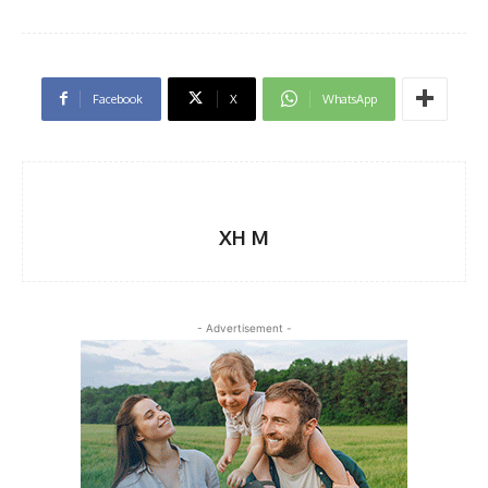
Facebook
X
WhatsApp
XH M
- Advertisement -