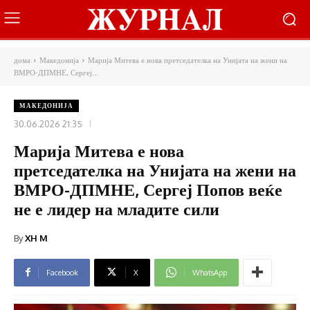
дома
Македонија
Марија Митева е нова претседателка на Унијата на жени на
ВМРО-ДПМНЕ, Сергеј...
МАКЕДОНИЈА
30.06.2026 21:35
Марија Митева е нова
претседателка на Унијата на жени на
ВМРО-ДПМНЕ, Сергеј Попов веќе
не е лидер на младите сили
By
XH M
Facebook
X
WhatsApp