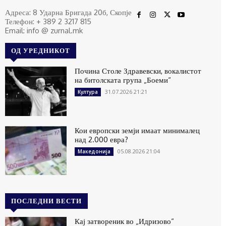
Адреса: 8 Ударна Бригада 20б, Скопје
Телефон: + 389 2 3217 815
Email: info @ zurnal.mk
ОД УРЕДНИКОТ
Почина Столе Здравевски, вокалистот
на битолската група „Боеми“
31.07.2026 21:21
Култура
Кои европски земји имаат минималец
над 2.000 евра?
05.08.2026 21:04
Македонија
ПОСЛЕДНИ ВЕСТИ
Кај затвореник во „Идризово“