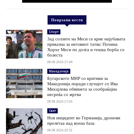
Поврзани вести
Спорт
Зад солзите на Меси се крие најубавата
приказна за неговиот татко: Почина
Хорхе Меси по долга и тешка борба со
болеста
08.08.2026 21:44
Македонија
Бугарското МНР со критики за
Македонија поради случајот со Ива
Михајлова обвинета за сообраќајна
несреќа со жртва
08.08.2026 21:06
Свет
Нов инцидент во Германија, дронови
прелетаа над воена база
08.08.2026 20:32