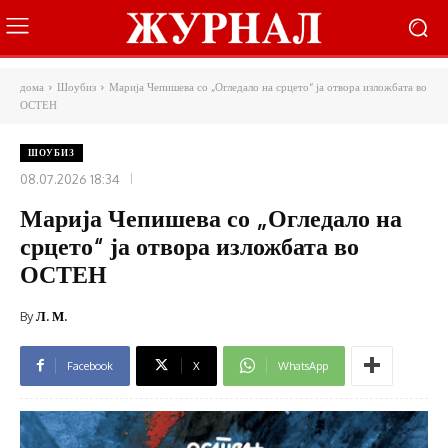
дома
Шоубиз
Марија Чепишева со „Огледало на срцето“ ја отвора изложбата во
ОСТЕН
ШОУБИЗ
08.07.2026 18:34
Марија Чепишева со „Огледало на
срцето“ ја отвора изложбата во
ОСТЕН
By
Л. М.
Facebook
X
WhatsApp