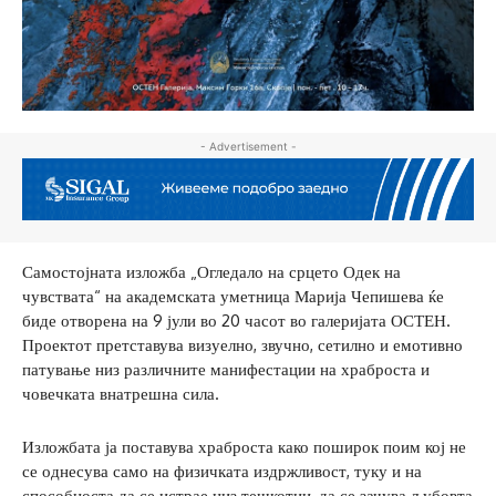
- Advertisement -
Самостојната изложба „Огледало на срцето Одек на
чувствата“ на академската уметница Марија Чепишева ќе
биде отворена на 9 јули во 20 часот во галеријата ОСТЕН.
Проектот претставува визуелно, звучно, сетилно и емотивно
патување низ различните манифестации на храброста и
човечката внатрешна сила.
Изложбата ја поставува храброста како поширок поим кој не
се однесува само на физичката издржливост, туку и на
способноста да се истрае низ тешкотии, да се зачува љубовта