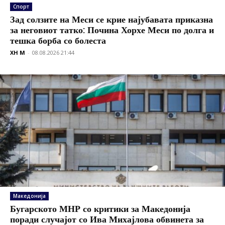
Спорт
Зад солзите на Меси се крие најубавата приказна
за неговиот татко: Почина Хорхе Меси по долга и
тешка борба со болеста
XH M
-
08.08.2026 21:44
Македонија
Бугарското МНР со критики за Македонија
поради случајот со Ива Михајлова обвинета за