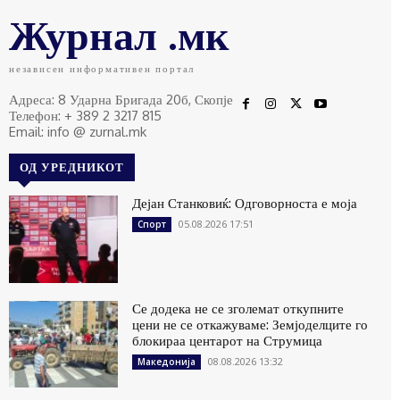
Журнал .мк
независен информативен портал
Адреса: 8 Ударна Бригада 20б, Скопје
Телефон: + 389 2 3217 815
Email: info @ zurnal.mk
ОД УРЕДНИКОТ
Дејан Станковиќ: Одговорноста е моја
05.08.2026 17:51
Спорт
Се додека не се зголемат откупните
цени не се откажуваме: Земјоделците го
блокираа центарот на Струмица
08.08.2026 13:32
Македонија