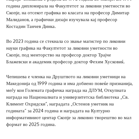
година дипломирала на Факултетот за ликовни уметности во
Скопје, на отсекот графика во класата на професор Димитар
Малиданов, а графички дизајн изучувала кај професор
Костадин Танчев Динка.
Во 2023 година се стекнала со звање магистер по ликовни
науки графика на Факултетот за ликовни уметности во
Скопје, под менторство на професор доктор Трајче
Блажевски и академик професор доктор Фехим Хусковиќ.
Чепишева е членка на Друштвото на ликовни уметници на
Македонија од 1999 година и има добиено повеќе признанија,
меѓу кои Големата графичка награда на ДЛУМ, Откупната
награда на Националната и универзитетска библиотека „Св.
Климент Охридски“, наградата „Остенов уметник на
годината“ за 2024 година и наградата на Културно
информативниот центар Скопје за ликовно творештво во мал
формат во 2025 година.