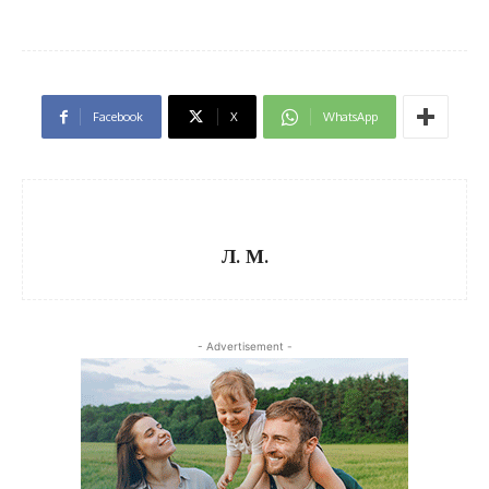
Facebook
X
WhatsApp
Л. М.
- Advertisement -