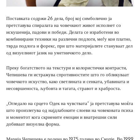
Поставката содржи 26 дела, број кој симболично ја
претставува спиралата на човечкиот живот исполнет со
искушенија, падови и победи. Делата се изработени во
комбинирани техники на различни подлоги, меѓу кои платно,
тврда подлога и форекс, при што материјалите стануваат дел
од визуелниот јазик на уметничкото дело.
Преку богатството на текстури и колористички контрасти,
Чепишева ги истражува спротивностите што го обликуваат
човечкото искуство, како светлината и сенката, убавината и
несовршеноста, љубовта и тагата, стравот и храброста.
„Огледало на срцето Одек на чувствата“ ја претставува моќта
што произлегува од најдлабоките слоеви на човековата психа
и моментот кога скриените емоции и внатрешни сили
добиваат визуелна форма.
Марија Чепишева е родена во 1975 година во Скопје. Во 1999