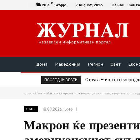
C
28.3
Skopje
7 August, 2026
За нас
Конта
независен информативен портал
Дома
Македонија
Регион
Свет
Екон
Струга – истото езеро, дво
Трошоците за живот повт
ПОСЛЕДНИ ВЕСТИ
дома
Свет
Макрон ќе презентира научни докази пред американскиот суд
18.09.2025 15:46
СВЕТ
Макрон ќе презенти
американскиот суд 