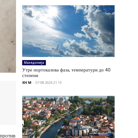
Македонија
Утре портокалова фаза, температури до 40
степени
XH M
-
07.08.2026 21:13
 против