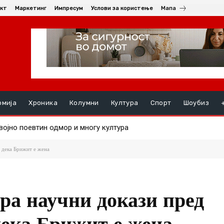
кт
Маркетинг
Импресум
Услови за користење
Мапа
омија
Хроника
Колумни
Култура
Спорт
Шоубиз
јно поевтин одмор и многу култура
орно растат, за една година поскапеле за 2,3 проценти
 дека Брижит е жена
ра научни докази пред
дека Брижит е жена