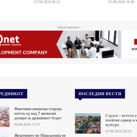
07.08.2026 20:23
07.08.2026 19:38
- Advertisement -
РЕДНИКОТ
ПОСЛЕДНИ ВЕСТИ
Фиктивни книжења открија
штета од над 7 милиони
Струга – истото е
денари за државниот буџет
поевтин одмор и 
04.08.2026 11:27
култура
07.08.2026 20:24
Жештините во Македонија не