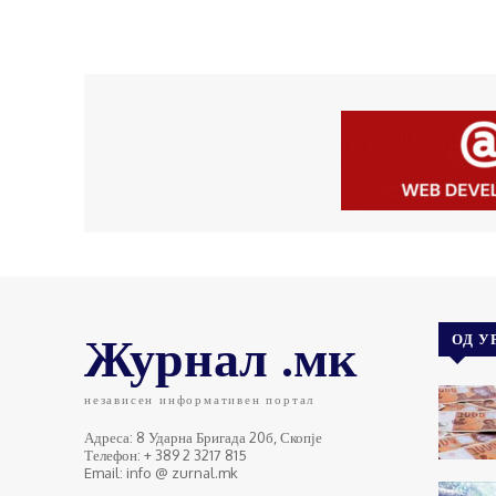
Журнал .мк
ОД У
независен информативен портал
Адреса: 8 Ударна Бригада 20б, Скопје
Телефон: + 389 2 3217 815
Email: info @ zurnal.mk