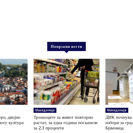
Поврзани вести
Македонија
Македонија
еро, двојно
Трошоците за живот повторно
ДИК почнува 
ногу култура
растат, за една година поскапеле
избори за гра
за 2,3 проценти
Брвеница