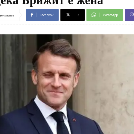
Facebook
X
WhatsApp
делување