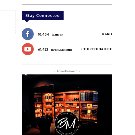
Stay Connected
КАКО
10,404
фанови
СЕ ПРЕТПЛАТИТЕ
61,453
претплатници
- Advertisement -