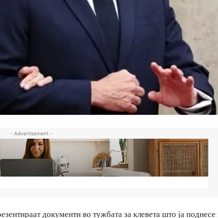
- Advertisement -
резентираат документи во тужбата за клевета што ја поднесе