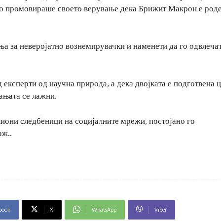
го промовираше своето верување дека Брижит Макрон е род
ња за неверојатно вознемирувачки и наменети да го одвлеча
 експерти од научна природа, а дека двојката е подготвена 
ањата се лажни.
иони следбеници на социјалните мрежи, постојано го
аж..
book
X
WhatsApp
Viber