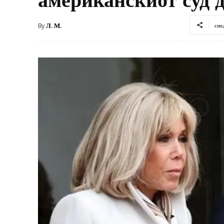
By
Л. М.
спо