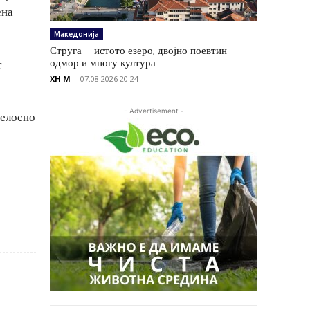
ена
Македонија
Струга – истото езеро, двојно поевтин
одмор и многу култура
т
XH M
-
07.08.2026 20:24
- Advertisement -
целосно