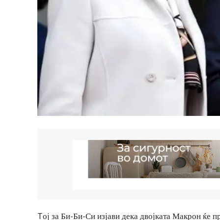
Tој за Би-Би-Си изјави дека двојката Макрон ќе п