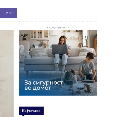
Viber
- Advertisement -
Најчитани