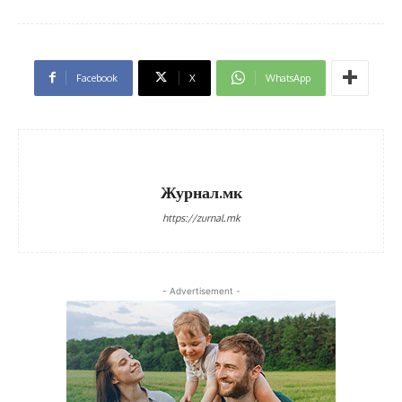
Facebook
X
WhatsApp
Журнал.мк
https://zurnal.mk
- Advertisement -