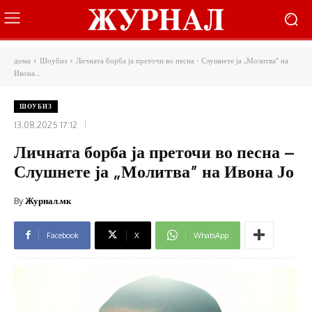
дома
Шоубиз
Личната борба ја преточи во песна - Слушнете ја „Молитва” на
Ивона...
ШОУБИЗ
13.08.2025 17:12
Личната борба ја преточи во песна –
Слушнете ја „Молитва” на Ивона Јо
By
Журнал.мк
Facebook
X
WhatsApp