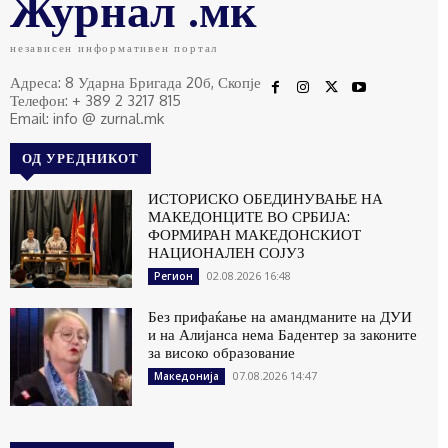
Журнал .мк
независен информативен портал
Адреса: 8 Ударна Бригада 20б, Скопје
Телефон: + 389 2 3217 815
Email: info @ zurnal.mk
ОД УРЕДНИКОТ
ИСТОРИСКО ОБЕДИНУВАЊЕ НА
МАКЕДОНЦИТЕ ВО СРБИЈА:
ФОРМИРАН МАКЕДОНСКИОТ
НАЦИОНАЛЕН СОЈУЗ
02.08.2026 16:48
Регион
Без прифаќање на амандманите на ДУИ
и на Алијанса нема Бадентер за законите
за високо образование
07.08.2026 14:47
Македонија