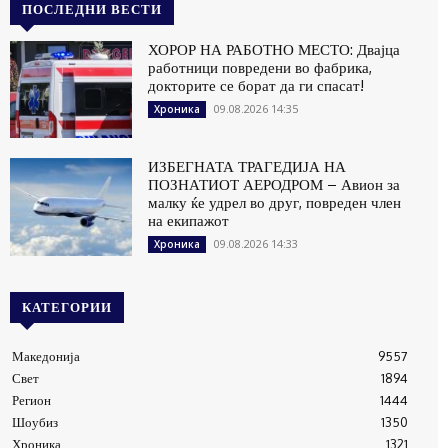
ПОСЛЕДНИ ВЕСТИ
ХОРОР НА РАБОТНО МЕСТО: Двајца
работници повредени во фабрика,
докторите се борат да ги спасат!
09.08.2026 14:35
Хроника
ИЗБЕГНАТА ТРАГЕДИЈА НА
ПОЗНАТИОТ АЕРОДРОМ – Авион за
малку ќе удрел во друг, повреден член
на екипажот
09.08.2026 14:33
Хроника
КАТЕГОРИИ
Македонија
9557
Свет
1894
Регион
1444
Шоубиз
1350
Хроника
1321