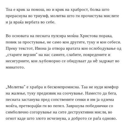
Тоа е крик за помош, но и крик на храброст, болка што
прераснува во триумф, молитва што ги прочистува мислите
и ја враќа вербата во себе.
Во основата на песната пулсира моќна Христова порака,
повик за простување, не само кон другите, туку и кон себеси.
Преку текстот, Ивона ја отвора вратата кон ослободување од
„старите верзии“ на нас самите, слабите, повредените и
несигурните, кои љубоморно се обидуваат да нè задржат во
минатото.
„Молитва“ е храбра и бескомпромисна. Таа не нуди комфор
на жалење, туку предизвик на соочување. Наместо да бега,
песната застанува пред сопствените сенки и им ја одзема
моќта, претворајќи ги во пепел. Завршува победнички со
симболично согорување на сите деструктивни мисли, во
огнот каде што злото исчезнува, а доброто се раѓа одново.