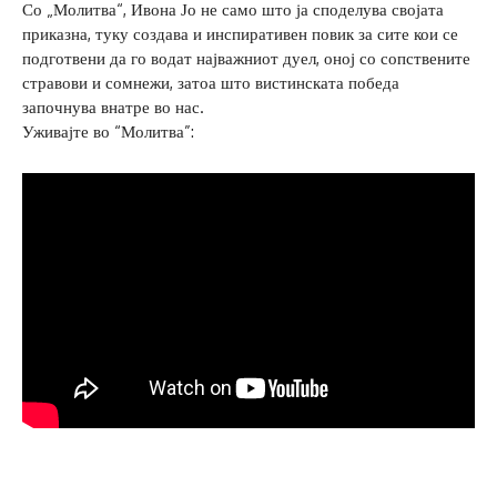
Со „Молитва“, Ивона Јо не само што ја споделува својата
приказна, туку создава и инспиративен повик за сите кои се
подготвени да го водат најважниот дуел, оној со сопствените
стравови и сомнежи, затоа што вистинската победа
започнува внатре во нас.
Уживајте во “Молитва”: