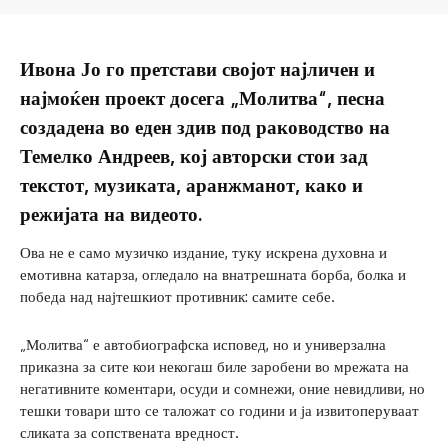
Ивона Јо го претстави својот најличен и
најмоќен проект досега „Молитва“, песна
создадена во еден здив под раководство на
Темелко Андреев, кој авторски стои зад
текстот, музиката, аранжманот, како и
режијата на видеото.
Ова не е само музичко издание, туку искрена духовна и
емотивна катарза, огледало на внатрешната борба, болка и
победа над најтешкиот противник: самите себе.
„Молитва“ е автобиографска исповед, но и универзална
приказна за сите кои некогаш биле заробени во мрежата на
негативните коментари, осуди и сомнежи, оние невидливи, но
тешки товари што се таложат со години и ја извитоперуваат
сликата за сопствената вредност.