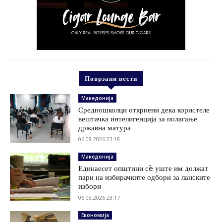
Поврзани вести
Македонија
Средношколци откриени дека користеле
вештачка интелигенција за полагање
државна матура
06.08.2026 23:18
Македонија
Единаесет општини сè уште им должат
пари на избирачките одбори за ланските
избори
06.08.2026 23:17
Економија