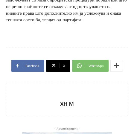
не ретко граѓаните се откажуваат од остваувањето на
нивните права што дополнително им ја усложнува и онака
тешката состојба, тврдат од партијата.
Facebook
X
WhatsApp
XH M
- Advertisement -