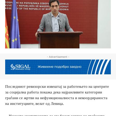
- Advertisement -
Последниот ревизорски извештај за работењето на центрите
за социјална работа покажа дека најранливите категории
граѓани се жртви на нефункционалноста и некоордираноста
на институциите, велат од Левица.
– Наместо институциите да им бидат сервис на граѓаните,