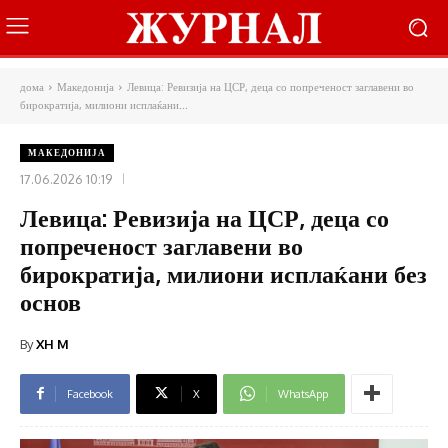
дома
Македонија
Левица: Ревизија на ЦСР, деца со попреченост заглавени во
бирократија, милиони исплаќани...
МАКЕДОНИЈА
17.06.2026 10:19
Левица: Ревизија на ЦСР, деца со
попреченост заглавени во
бирократија, милиони исплаќани без
основ
By
XH M
Facebook
X
WhatsApp