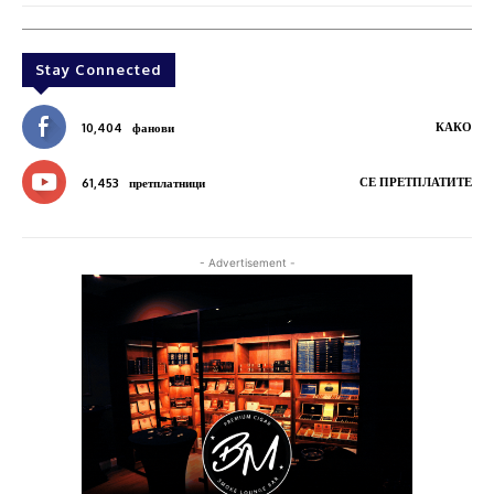
Stay Connected
КАКО
10,404
фанови
СЕ ПРЕТПЛАТИТЕ
61,453
претплатници
- Advertisement -