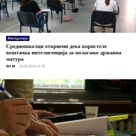
Македонија
Средношколци откриени дека користеле
вештачка интелигенција за полагање државна
матура
XH M
-
06.08.2026 23:18