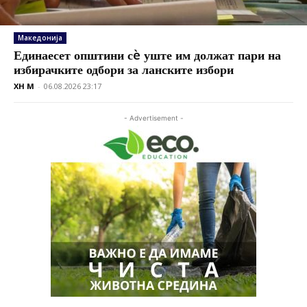
Македонија
Единаесет општини сè уште им должат пари на
избирачките одбори за ланските избори
XH M
-
06.08.2026 23:17
- Advertisement -