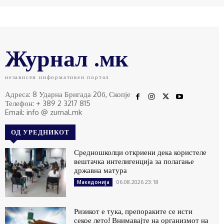
Журнал .мк
независен информативен портал
Адреса: 8 Ударна Бригада 20б, Скопје
Телефон: + 389 2 3217 815
Email: info @ zurnal.mk
ОД УРЕДНИКОТ
Средношколци откриени дека користеле
вештачка интелигенција за полагање
државна матура
06.08.2026 23:18
Македонија
Ризикот е тука, препораките се исти
секое лето! Внимавајте на организмот на