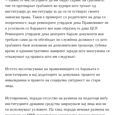
тие ги претвараат граѓаните во курири што трчаат од
институција до институција за да си ги остварат своите
законски права. Таков е примерот со родителите на деца со
попреченост, каде ревизорите утврдиле дека Правилникот не
е усогласен со Барањето кое како образец го дава ЦСР.
Ревизорите утврдиле дека центрите барале документи кои
требало сами да ги обезбедат по службена должност со што
граѓаните биле изложени на дополнителни трошоци, губење
време и административен лавиринт заради што многумина се
откажуваат од правата што им следуваат.
Истото несогласување на правилнииците со барањата е
констатирано и кај додатоците за домување, правото на
инвалиднина и правото на социјална сигурност на стари
лица.
Истовремено, поради отсуство на размена на податоци меѓу
институциите државни средства завршувале кај лица кои не
ги исполнуваат условите. Па така, поради немање размена на
податоци со МВР, гарантирана минимална помош примале