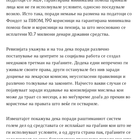
лица кои не ги исполнувале условите, односно поседувале
возило. Исто така, поради немање на размена на податоци со
Фондот за ПИОМ, 190 корисници на гарантирана минимална
помош биле и корисници на пензија, за што неосновано се
исплатени 10.7 милиони денари државни средства.
Ревизијата укажува и на тоа дека поради различно
постапување на центрите за социјална работа се создал
нееднаков третман на граѓаните. Додека едни непречено ги
уживале своите права, други останувале без нив заради
доцнење на лекарски комисии, неусогласени правилници и
различно толкување на законите. Најчесто вакви случаи се
појавуваат заради издавање на конзилијарни мислења кои
може да траат со месеци, а во меѓувреме доаѓа до прекин во
користење на правата што веќе ги оствариле.
Извештајот покажува дека поради раштиманиот систем
голем дел од средставата се исплаќаат на граѓани кои што не
ги исполнуваат условите, а од друга страна пак, граѓаните се
задолжуваат со низа бирократски процедури поради кои што