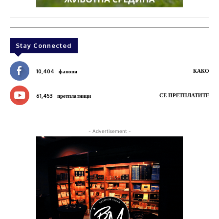
Stay Connected
КАКО
10,404
фанови
СЕ ПРЕТПЛАТИТЕ
61,453
претплатници
- Advertisement -