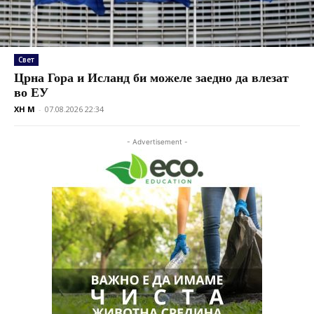
Свет
Црна Гора и Исланд би можеле заедно да влезат
во ЕУ
XH M
-
07.08.2026 22:34
- Advertisement -