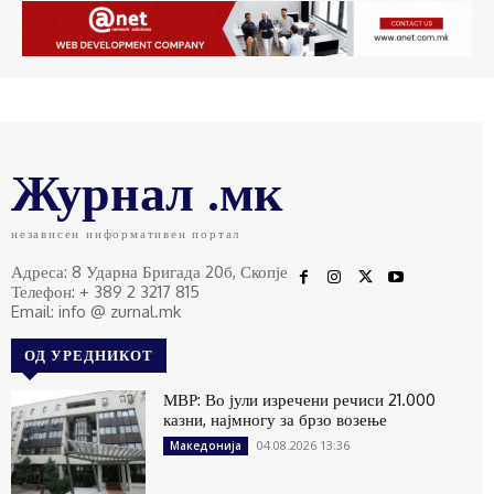
Журнал .мк
независен информативен портал
Адреса: 8 Ударна Бригада 20б, Скопје
Телефон: + 389 2 3217 815
Email: info @ zurnal.mk
ОД УРЕДНИКОТ
МВР: Во јули изречени речиси 21.000
казни, најмногу за брзо возење
04.08.2026 13:36
Македонија