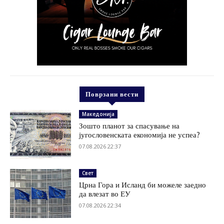
Поврзани вести
Македонија
Зошто планот за спасување на
југословенската економија не успеа?
07.08.2026 22:37
Свет
Црна Гора и Исланд би можеле заедно
да влезат во ЕУ
07.08.2026 22:34