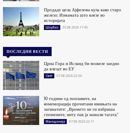
Продаде цела Ајфелова кула како старо
железо: Измамата што влезе во
историјата
05.08.2026 17:45
Шоубиз
ПОСЛЕДНИ ВЕСТИ
Црна Гора и Исланд би можеле заедно
да влезат во ЕУ
07.08.2026 22:34
Свет
10 години од поплавите, на
комеморација прочитани имињата на
загинатите: „Времето не ги избриша
спомените, ниту пак ја намали тагата“
07.08.2026 22:11
Македонија