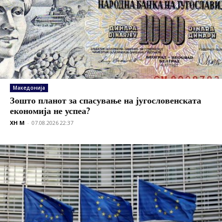
Македонија
Зошто планот за спасување на југословенската
економија не успеа?
XH M
-
07.08.2026 22:37