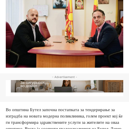
- Advertisement -
Во општина Бутел започна постапката за тендерирање за
изградба на новата модерна поликлиника, голем проект кој ќе
ги трансформира здравствените услуги за жителите на оваа
општина. Веста ја соопшти градоначалникот на Бутел, Дарко