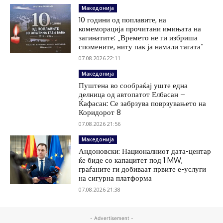
Македонија
10 години од поплавите, на
комеморација прочитани имињата на
загинатите: „Времето не ги избриша
спомените, ниту пак ја намали тагата“
07.08.2026 22:11
Македонија
Пуштена во сообраќај уште една
делница од автопатот Елбасан –
Ќафасан: Се забрзува поврзувањето на
Коридорот 8
07.08.2026 21:56
Македонија
Андоновски: Националниот дата-центар
ќе биде со капацитет под 1 MW,
граѓаните ги добиваат првите е-услуги
на сигурна платформа
07.08.2026 21:38
- Advertisement -