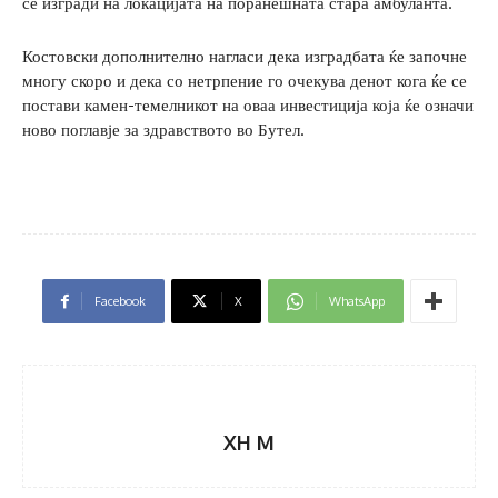
се изгради на локацијата на поранешната стара амбуланта.
Костовски дополнително нагласи дека изградбата ќе започне
многу скоро и дека со нетрпение го очекува денот кога ќе се
постави камен-темелникот на оваа инвестиција која ќе означи
ново поглавје за здравството во Бутел.
Facebook
X
WhatsApp
XH M