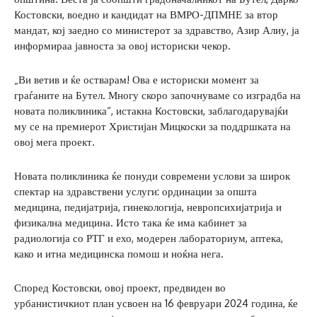
Костовски, воедно и кандидат на ВМРО-ДПМНЕ за втор
мандат, кој заедно со министерот за здравство, Азир Алиу, ја
информираа јавноста за овој историски чекор.
„Ви ветив и ќе остварам! Ова е историски момент за
граѓаните на Бутел. Многу скоро започнуваме со изградба на
новата поликлиника“, истакна Костовски, заблагодарувајќи
му се на премиерот Христијан Мицкоски за поддршката на
овој мега проект.
Новата поликлиника ќе понуди современи услови за широк
спектар на здравствени услуги: ординации за општа
медицина, педијатрија, гинекологија, невропсихијатрија и
физикална медицина. Исто така ќе има кабинет за
радиологија со РТГ и ехо, модерен лабораториум, аптека,
како и итна медицинска помош и ноќна нега.
Според Костовски, овој проект, предвиден во
урбанистичкиот план усвоен на 16 февруари 2024 година, ќе