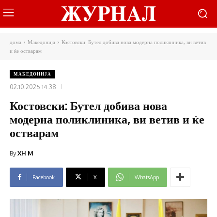
дома
Македонија
Костовски: Бутел добива нова модерна поликлиника, ви ветив
и ќе остварам
МАКЕДОНИЈА
02.10.2025 14:38
Костовски: Бутел добива нова
модерна поликлиника, ви ветив и ќе
остварам
By
XH M
Facebook
X
WhatsApp