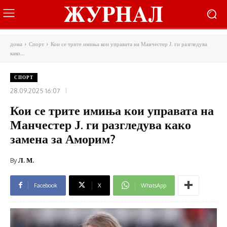
дома
Спорт
Кои се трите имиња кои управата на Манчестер Ј. ги разгледува
како...
СПОРТ
28.09.2025 16:07
Кои се трите имиња кои управата на
Манчестер Ј. ги разгледува како
замена за Аморим?
By
Л. М.
Facebook
X
WhatsApp