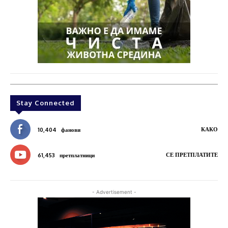
Stay Connected
КАКО
10,404
фанови
СЕ ПРЕТПЛАТИТЕ
61,453
претплатници
- Advertisement -