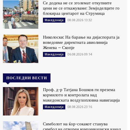
Се додека не се зголемат откупните
цени не се откажуваме: Земјоделците го
блокираа центарот на Струмица
08.08.2026 13:32
Македонија
Николоски: На барање на дијаспората ја
воведовме директната авиолинија
Женева – Скопје
06.08.2026 09:14
Македонија
ПОСЛЕДНИ ВЕСТИ
Проф. д-р Татјана Бошков ги презема
кормилото и контролата над
македонската воздухопловна навигација
08.08.2026 23:16
Македонија
Симболот на ќор-сокакот станува
симбол на отворен комуникациски канал