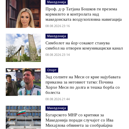
Македонија
Проф. д-р Татјана Бошков ги презема
кормилото и контролата над
македонската воздухопловна навигација
08.08.2026 23:16
Македонија
Симболот на ќор-сокакот станува
симбол на отворен комуникациски канал
08.08.2026 23:14
Спорт
Зад солзите на Меси се крие најубавата
приказна за неговиот татко: Почина
Хорхе Меси по долга и тешка борба со
болеста
08.08.2026 21:44
Македонија
Бугарското МНР со критики за
Македонија поради случајот со Ива
Михајлова обвинета за сообраќајна