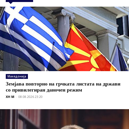
Македонија
Земјава повторно на грчката листата на држави
со привилегиран даночен режим
XH M
-
08.08.2026 23:20