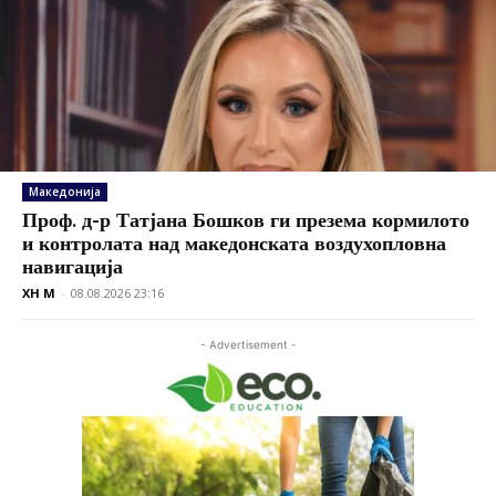
Македонија
Проф. д-р Татјана Бошков ги презема кормилото
и контролата над македонската воздухопловна
навигација
XH M
-
08.08.2026 23:16
- Advertisement -