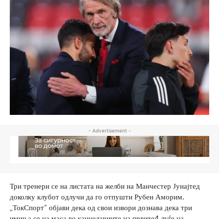
- Advertisement -
Три тренери се на листата на желби на Манчестер Јунајтед
доколку клубот одлучи да го отпушти Рубен Аморим.
„ТокСпорт“ објави дека од свои извори дознава дека три
имиња се на маса во канцелариите на првите4 луѓе на