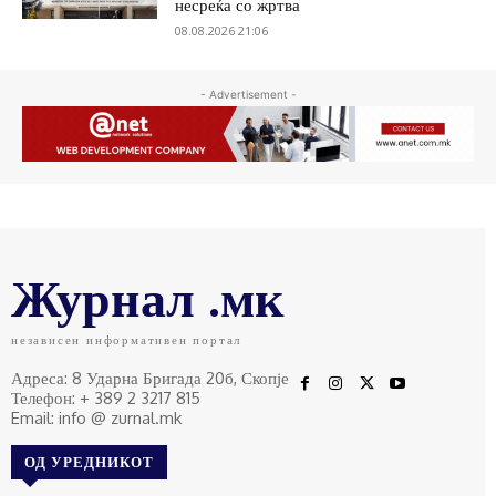
несреќа со жртва
08.08.2026 21:06
- Advertisement -
Журнал .мк
независен информативен портал
Адреса: 8 Ударна Бригада 20б, Скопје
Телефон: + 389 2 3217 815
Email: info @ zurnal.mk
ОД УРЕДНИКОТ