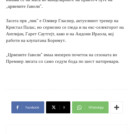
„црвените ѓаволи“.
Засега прв „пик“ е Оливер Гласнер, актуелниот тренер на
Кристал Палас, но сериозно се гледа и на екс-селекторот на
Англијан, Гарет Саутгејт, како и на Андони Ираола, кој
работи на клупатана Борнмут.
„Црвените ѓаволи“ имаа мизерен почеток на сезоната во
Премиер лигата со само седум бода по шест натпревари.
Facebook
X
WhatsApp