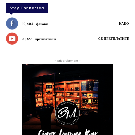
Stay Connected
КАКО
10,404
фанови
СЕ ПРЕТПЛАТИТЕ
61,453
претплатници
- Advertisement -