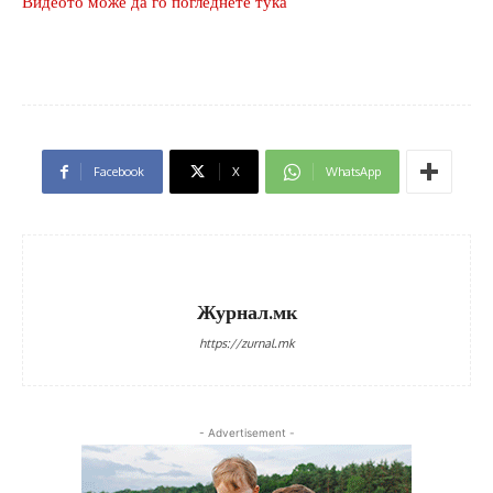
Видеото може да го погледнете тука
Facebook
X
WhatsApp
Журнал.мк
https://zurnal.mk
- Advertisement -