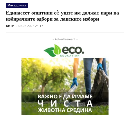
Македонија
Единаесет општини сè уште им должат пари на
избирачките одбори за ланските избори
XH M
-
06.08.2026 23:17
- Advertisement -