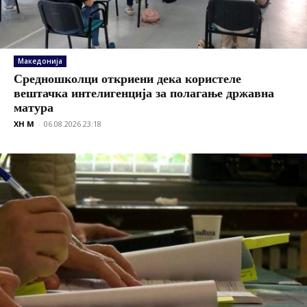
Македонија
Средношколци откриени дека користеле
вештачка интелигенција за полагање државна
матура
XH M
-
06.08.2026 23:18