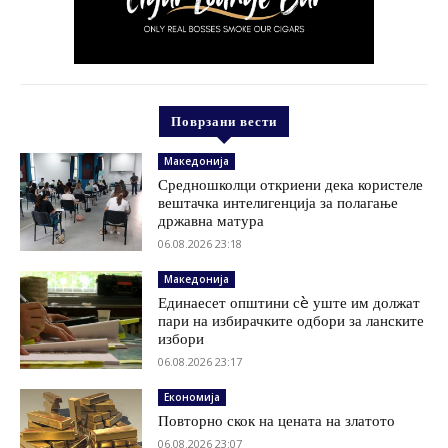
Поврзани вести
Македонија
Средношколци откриени дека користеле
вештачка интелигенција за полагање
државна матура
06.08.2026 23:18
Македонија
Единаесет општини сè уште им должат
пари на избирачките одбори за ланските
избори
06.08.2026 23:17
Економија
Повторно скок на цената на златото
06.08.2026 23:07