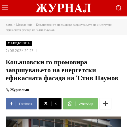
дома
Македонија
Коњановски го промовира завршувањето на енергетски
ефикасната фасада на ‘Стив Наумов
МАКЕДОНИЈА
21.08.2025 20:23
Коњановски го промовира
завршувањето на енергетски
ефикасната фасада на ‘Стив Наумов
By
Журнал.мк
Facebook
X
WhatsApp