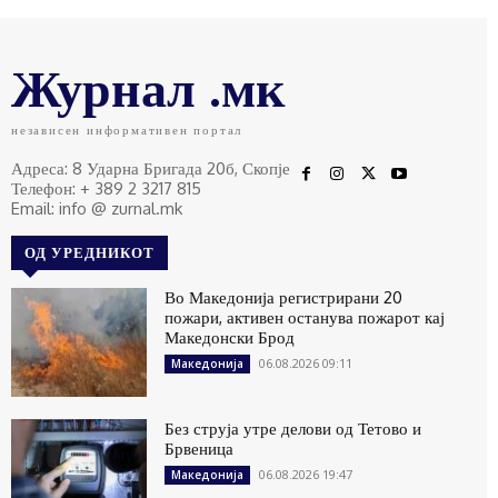
Журнал .мк
независен информативен портал
Адреса: 8 Ударна Бригада 20б, Скопје
Телефон: + 389 2 3217 815
Email: info @ zurnal.mk
ОД УРЕДНИКОТ
Во Македонија регистрирани 20
пожари, активен останува пожарот кај
Македонски Брод
06.08.2026 09:11
Македонија
Без струја утре делови од Тетово и
Брвеница
06.08.2026 19:47
Македонија