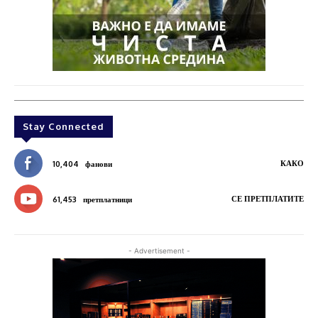
Stay Connected
КАКО
10,404
фанови
СЕ ПРЕТПЛАТИТЕ
61,453
претплатници
- Advertisement -