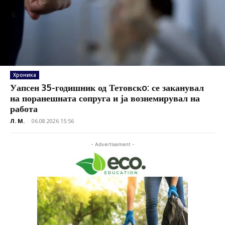
Хроника
Уапсен 35-годишник од Тетовскo: се заканувал
на поранешната сопруга и ја вознемирувал на
работа
Л. М.
-
06.08.2026 15:56
- Advertisement -