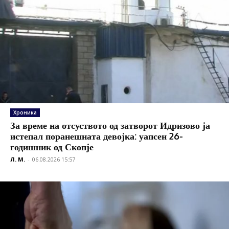
Хроника
За време на отсуството од затворот Идризово ја
истепал поранешната девојка: уапсен 26-
годишник од Скопје
Л. М.
-
06.08.2026 15:57