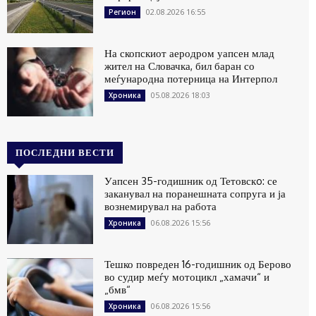
02.08.2026 16:55
Регион
На скопскиот аеродром уапсен млад
жител на Словачка, бил баран со
меѓународна потерница на Интерпол
05.08.2026 18:03
Хроника
ПОСЛЕДНИ ВЕСТИ
Уапсен 35-годишник од Тетовскo: се
заканувал на поранешната сопруга и ја
вознемирувал на работа
06.08.2026 15:56
Хроника
Тешко повреден 16-годишник од Берово
во судир меѓу мотоцикл „хамачи“ и
„бмв“
06.08.2026 15:56
Хроника