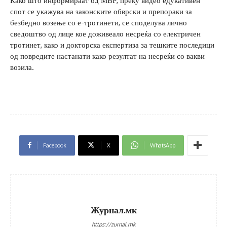
Како што информираат од МВР, преку видео едукативен
спот се укажува на законските обврски и препораки за
безбедно возење со е-тротинети, се споделува лично
сведоштво од лице кое доживеало несреќа со електричен
тротинет, како и докторска експертиза за тешките последици
од повредите настанати како резултат на несреќи со вакви
возила.
Facebook
X
WhatsApp
Журнал.мк
https://zurnal.mk