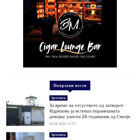
Поврзани вести
Хроника
За време на отсуството од затворот
Идризово ја истепал поранешната
девојка: уапсен 26-годишник од Скопје
06.08.2026 15:57
Хроника