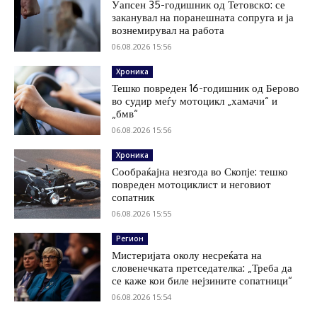
Уапсен 35-годишник од Тетовскo: се
заканувал на поранешната сопруга и ја
вознемирувал на работа
06.08.2026 15:56
Хроника
Тешко повреден 16-годишник од Берово
во судир меѓу мотоцикл „хамачи“ и
„бмв“
06.08.2026 15:56
Хроника
Сообраќајна незгода во Скопје: тешко
повреден мотоциклист и неговиот
сопатник
06.08.2026 15:55
Регион
Мистеријата околу несреќата на
словенечката претседателка: „Треба да
се каже кои биле нејзините сопатници“
06.08.2026 15:54