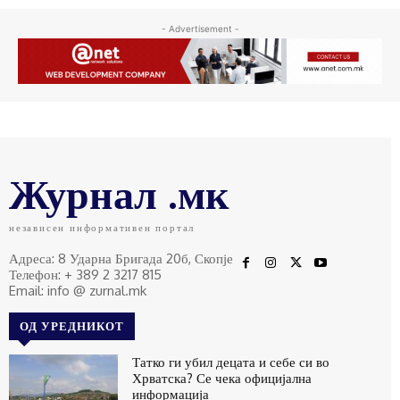
- Advertisement -
Журнал .мк
независен информативен портал
Адреса: 8 Ударна Бригада 20б, Скопје
Телефон: + 389 2 3217 815
Email: info @ zurnal.mk
ОД УРЕДНИКОТ
Татко ги убил децата и себе си во
Хрватска? Се чека официјална
информација