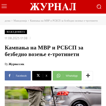
дома
Македонија
Кампања на МВР и РСБСП за безбедно возење е-тротинети
МАКЕДОНИЈА
17.08.2025 17:08
Кампања на МВР и РСБСП за
безбедно возење е-тротинети
By
Журнал.мк
Facebook
X
WhatsApp