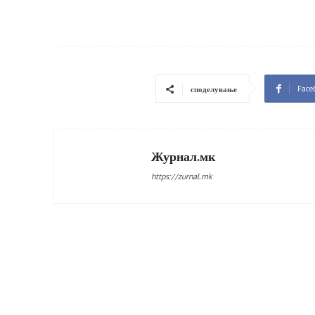
Face
споделување
Журнал.мк
https://zurnal.mk