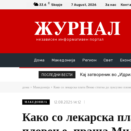
C
33.6
Skopje
7 August, 2026
За нас
Конт
независен информативен портал
Дома
Македонија
Регион
Свет
Екон
Кај затвореник во „Идри
ПОСЛЕДНИ ВЕСТИ
дома
Македонија
Како со лекарска плата Венко стигна до луксузно пло
12.08.2025 14:12
МАКЕДОНИЈА
Како со лекарска пл
пловење, праша Ми