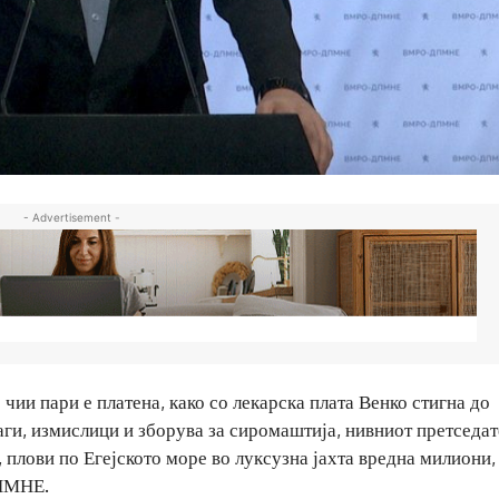
- Advertisement -
о чии пари е платена, како со лекарска плата Венко стигна до
ги, измислици и зборува за сиромаштија, нивниот претседат
 плови по Егејското море во луксузна јахта вредна милиони,
ДПМНЕ.