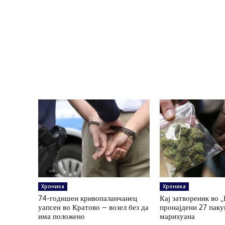
Хроника
Хроника
74-годишен кривопаланчанец
Кај затвореник во 
уапсен во Кратово – возел без да
пронајдени 27 пак
има положено
марихуана