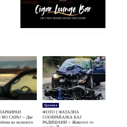
Хроника
ПАРКИРАН
ФОТО | ФАТАЛНА
ВО САРАЈ – Две
СООБРАЌАЈКА КАЈ
обени во возилото
РАДИШАНИ – Животот го