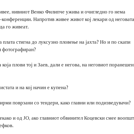
ивее, нивниот Венко Филипче ужива и очигледно го нема
с-конференции. Напротив живее живот кој лекари од неговат
да го живеат.
 плата стигна до луксузно пловење на јахта? Но и по скапи
л фотографиран?
 која плови тој и Заев, дали е негова, на неговиот поранеше
истата и на кој начин е купена?
фирми поврзани со тендери, како главни или подизведувачи?
како и од ЈО, ако главниот обвинител Коцевски смее воопшт
ефков.