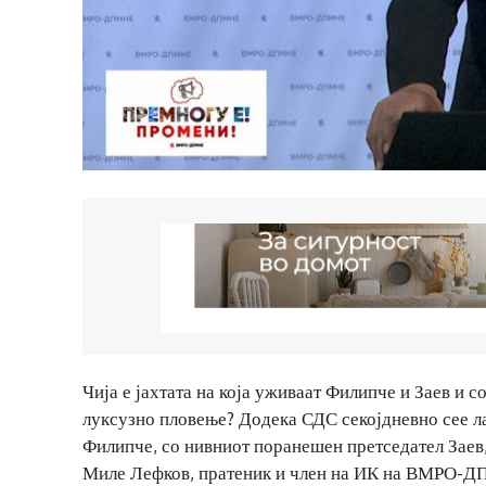
Чија е јахтата на која уживаат Филипче и Заев и с
луксузно пловење? Додека СДС секојдневно сее ла
Филипче, со нивниот поранешен претседател Заев,
Миле Лефков, пратеник и член на ИК на ВМРО-