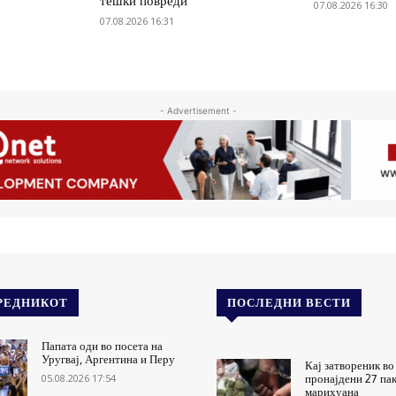
тешки повреди
07.08.2026 16:30
07.08.2026 16:31
- Advertisement -
РЕДНИКОТ
ПОСЛЕДНИ ВЕСТИ
Папата оди во посета на
Уругвај, Аргентина и Перу
Кај затвореник во
05.08.2026 17:54
пронајдени 27 па
марихуана