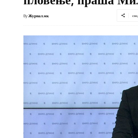
By
Журнал.мк
спо