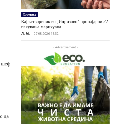
Хроника
а
Кај затвореник во „Идризово“ пронајдени 27
пакувања марихуана
Л. М.
-
07.08.2026 16:32
- Advertisement -
н шеф
о да