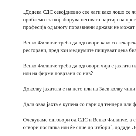
„Додека СДС секојдневно сее лаги како лошо се ж
проблемот за кој зборува неговата партија на пре
професија од многу поразвиени држави не можат 
Венко Филипче треба да одговори како со лекарска
ресторани, пред кои медиумите пишуваат дека би
Венко Филипче треба да одговори чија е јахтата на
или на фирми поврзани со нив?
Доколку јахатата е на него или на Заев колку чини 
Дали оваа јахта е купена со пари од тендери или 
Очекуваме одговори од СДС и Венко Филипче, а се
отвори постапка или ќе спие до избори“, додаде Л