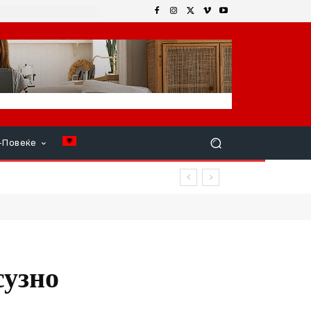
+Повеќе
сузно