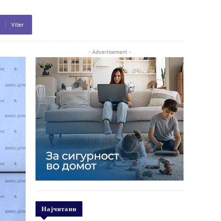
Viber
- Advertisement -
Најчитани