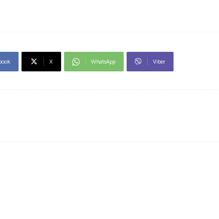
book
X
WhatsApp
Viber