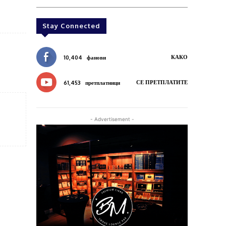
Stay Connected
КАКО
10,404
фанови
СЕ ПРЕТПЛАТИТЕ
61,453
претплатници
- Advertisement -