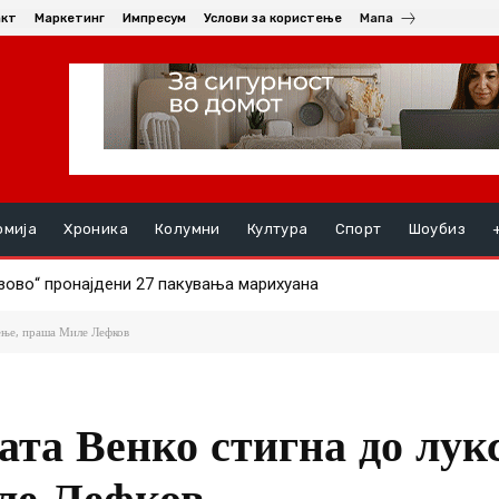
акт
Маркетинг
Импресум
Услови за користење
Мапа
омија
Хроника
Колумни
Култура
Спорт
Шоубиз
зово“ пронајдени 27 пакувања марихуана
вење, праша Миле Лефков
ата Венко стигна до лук
ле Лефков