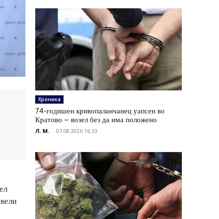
Хроника
74-годишен кривопаланчанец уапсен во
Кратово – возел без да има положено
Л. М.
-
07.08.2026 16:33
ел
 вели