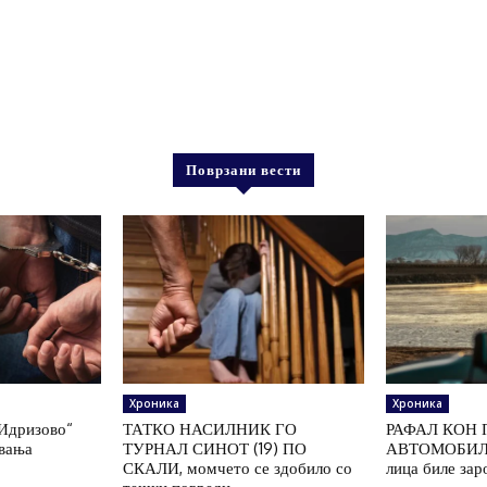
Поврзани вести
Хроника
Хроника
„Идризово“
ТАТКО НАСИЛНИК ГО
РАФАЛ КОН 
увања
ТУРНАЛ СИНОТ (19) ПО
АВТОМОБИЛ 
СКАЛИ, момчето се здобило со
лица биле зар