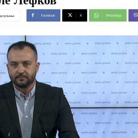
Facebook
X
WhatsApp
делување