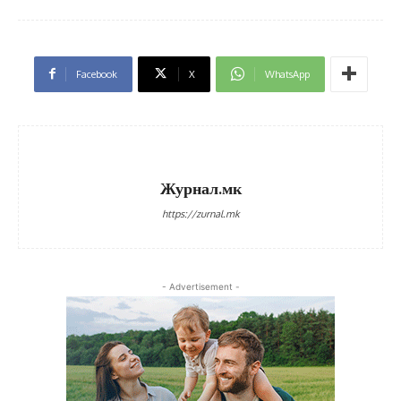
Facebook
X
WhatsApp
Журнал.мк
https://zurnal.mk
- Advertisement -