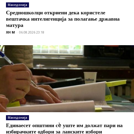
Македонија
Средношколци откриени дека користеле
вештачка интелигенција за полагање државна
матура
XH M
-
06.08.2026 23:18
Македонија
Единаесет општини сè уште им должат пари на
избирачките одбори за ланските избори