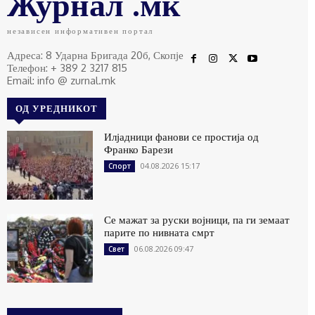
Журнал .мк
независен информативен портал
Адреса: 8 Ударна Бригада 20б, Скопје
Телефон: + 389 2 3217 815
Email: info @ zurnal.mk
ОД УРЕДНИКОТ
Илјадници фанови се простија од
Франко Барези
04.08.2026 15:17
Спорт
Се мажат за руски војници, па ги земаат
парите по нивната смрт
06.08.2026 09:47
Свет