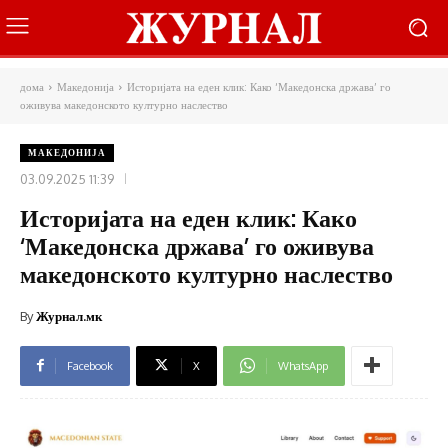
дома
Македонија
Историјата на еден клик: Како ‘Македонска држава’ го
оживува македонското културно наслество
МАКЕДОНИЈА
03.09.2025 11:39
Историјата на еден клик: Како
‘Македонска држава’ го оживува
македонското културно наслество
By
Журнал.мк
Facebook
X
WhatsApp