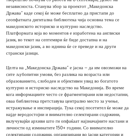
независноста. Станува збор за проектот „Македонска
Држава“ каде секој ќе може бесплатно да пристапи до
сеопфатната дигитална библиотека чија основна тема се
македонското историско и културно наследство.
Платформата која во моментов е изработена на англиски
јазик, во текот на септември ќе биде достапна и на
македонски јазик, а во иднина ќе се преведе и на други
странски јазици.
Целта на „Македонска Држава“ е јасна – да им овозможи на
сите љубопитни умови, без разлика на возраста или
образованието, слободен и објективен увид во богатото
културно и историско наследство на Македонија. Во време
кога информациите често се фрагментирани или недостапни,
оваа библиотека претставува централно место за учење,
истражување и инспирација. Тука секој посетител ќе може да
најде веродостојни и внимателно селектирани содржини,
вклучувајќи архиви што ги опфаќаат најзначајните настани и
личности од изминатите 150+ години. Со внимателно
селектирани содржини, организирани во јасни категории и