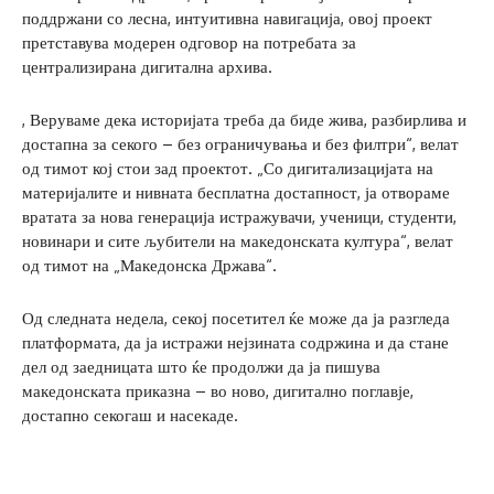
поддржани со лесна, интуитивна навигација, овој проект
претставува модерен одговор на потребата за
централизирана дигитална архива.
, Веруваме дека историјата треба да биде жива, разбирлива и
достапна за секого – без ограничувања и без филтри“, велат
од тимот кој стои зад проектот. „Со дигитализацијата на
материјалите и нивната бесплатна достапност, ја отвораме
вратата за нова генерација истражувачи, ученици, студенти,
новинари и сите љубители на македонската култура“, велат
од тимот на „Македонска Држава“.
Од следната недела, секој посетител ќе може да ја разгледа
платформата, да ја истражи нејзината содржина и да стане
дел од заедницата што ќе продолжи да ја пишува
македонската приказна – во ново, дигитално поглавје,
достапно секогаш и насекаде.