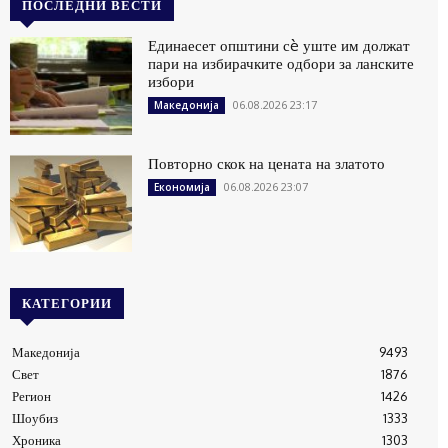
ПОСЛЕДНИ ВЕСТИ
Единаесет општини сè уште им должат
пари на избирачките одбори за ланските
избори
06.08.2026 23:17
Македонија
Повторно скок на цената на златото
06.08.2026 23:07
Економија
КАТЕГОРИИ
Македонија
9493
Свет
1876
Регион
1426
Шоубиз
1333
Хроника
1303