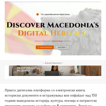
- Advertisement -
Првата дигитална платформа со електронски книги,
историски документи и истражувања кои опфаќаат над 150
години македонска историја, култура, поезија и патриотско
творештво почнува со работа на 8 септември, Денот на