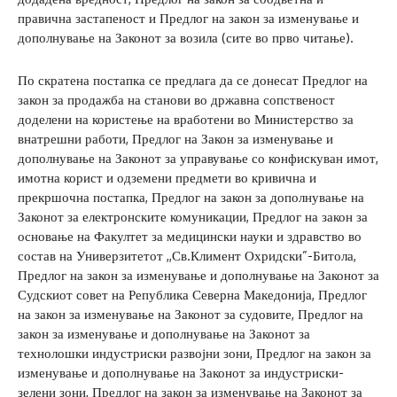
правична застапеност и Предлог на закон за изменување и
дополнување на Законот за возила (сите во прво читање).
По скратена постапка се предлага да се донесат Предлог на
закон за продажба на станови во државна сопственост
доделени на користење на вработени во Министерство за
внатрешни работи, Предлог на Закон за изменување и
дополнување на Законот за управување со конфискуван имот,
имотна корист и одземени предмети во кривична и
прекршочна постапка, Предлог на закон за дополнување на
Законот за електронските комуникации, Предлог на закон за
основање на Факултет за медицински науки и здравство во
состав на Универзитетот ,,Св.Климент Охридски”-Битола,
Предлог на закон за изменување и дополнување на Законот за
Судскиот совет на Република Северна Македонија, Предлог
на закон за изменување на Законот за судовите, Предлог на
закон за изменување и дополнување на Законот за
технолошки индустриски развојни зони, Предлог на закон за
изменување и дополнување на Законот за индустриски-
зелени зони, Предлог на закон за изменување на Законот за