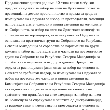
Предложениот дневен ред има 40-тина точки меѓу кои
предлог на одлуки за избор на член на Државниот совет за
превенција на детско престапништво и правда за деца, за
изменување на Одлуката за избор на претседатели, заменици
на претседателите, членови и нивни заменици на комисиите
на Собранието, за избор на член на Државната комисија за
спречување на корупцијата, за изменување на Одлуката за
основање на пратенички групи на Собранието на Република
Северна Македонија за соработка со парламенти на други
држави и избор на претседатели и членови на пратеничките
групи на Собранието на Република Северна Македонија за
соработка со парламенти на други држави, Предлог на
одлука за распишување јавен оглас за избор на членови на
Советот за граѓански надзор, за изменување на Одлуката за
избор на претседател, членови и нивни заменици на
Комисијата на Собранието на Република Северна Македонија
за следење на соодветната и правична застапеност на
граѓаните кои припаѓаат на сите заедници, за избор на член
на Комисијата за спречување и заштита од дискриминација,
за разрешување и именување на претседател и членови на