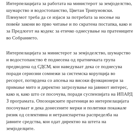
Интерпелацијата за работата на министерот за земјоделство,
шумарство и водостопанство, Цветан Трипуновски.
Пленумот треба да се изјаси за потребата за носење на
повеќе закони во прво читање и по скратена постапка, како и
за Предлогот на кодекс за етичко однесување на пратениците
во Собранието.
Интерпелацијата за министерот за земјоделство, шумарство
и водостопанство e поднесена од пратничката група
предводена од СДСМ, кои наведуваат дека се поднесува
поради сериозни сомнежи за системска корупција во
ресорот, потврдена со апсења на високи функционери за
примање мито и директно загрозување на јавниот интерес,
како и, како што се посочува, поради суспензијата на ИПАРД
3 програмата. Опозоциските пратеници во интерпелацијата
посочуваат и дека донесените мерки и политики покажале
ризик од селективна и нетранспаретна распределба на
јавните средства, кои одат директно на штета на
земјоделците.