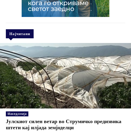
Најчитани
Македонија
Јулскиот силен ветар во Струмичко предизвика
штети кај илјада земјоделци