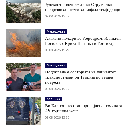
Јулскиот силен ветар во Струмичко
предизвика штети кај илјада земјоделци
09.08.2026 15:37
Македонија
Активни пожари во Аеродром, Илинден,
Босилово, Крива Паланка и Гостивар
09.08.2026 15:29
Македонија
Подобрена е состојбата на пациентот
транспортиран од Турција по тешка
повреда
09.08.2026 15:27
Хроника
Во Карпош во стан пронајдена почината
45-годишна жена
09.08.2026 15:26