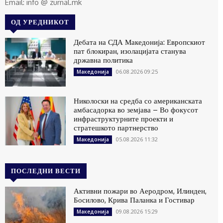
Email: info @ zurnal.mk
ОД УРЕДНИКОТ
Дебата на СДА Македонија: Европскиот
пат блокиран, изолацијата станува
државна политика
06.08.2026 09:25
Македонија
Николоски на средба со американската
амбасадорка во земјава – Во фокусот
инфраструктурните проекти и
стратешкото партнерство
05.08.2026 11:32
Македонија
ПОСЛЕДНИ ВЕСТИ
Активни пожари во Аеродром, Илинден,
Босилово, Крива Паланка и Гостивар
09.08.2026 15:29
Македонија