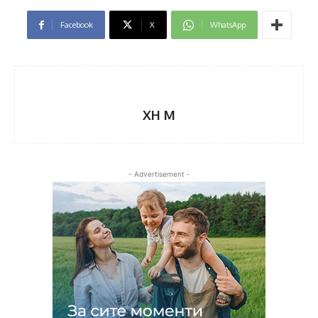
Facebook
X
WhatsApp
XH M
- Advertisement -