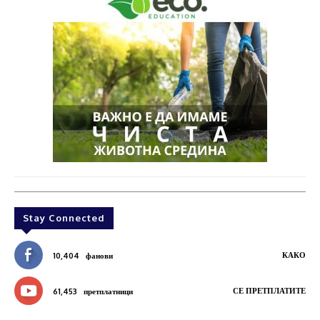
Stay Connected
КАКО
10,404
фанови
СЕ ПРЕТПЛАТИТЕ
61,453
претплатници