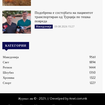
Подобрена е состојбата на пациентот
транспортиран од Турција по тешка
повреда
09.08.2026 15:27
Македонија
КАТЕГОРИИ
Македонија
9561
Свет
1894
Регион
1444
Шоубиз
1350
Хроника
1322
Спорт
1227
Журнал .мк © - 2025 // Develped by Anet.com.mk