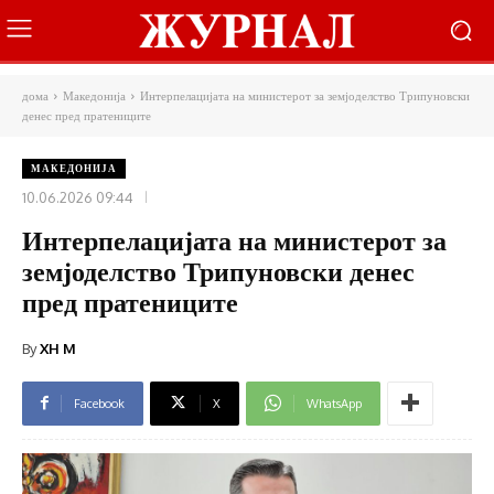
дома
Македонија
Интерпелацијата на министерот за земјоделство Трипуновски
денес пред пратениците
МАКЕДОНИЈА
10.06.2026 09:44
Интерпелацијата на министерот за
земјоделство Трипуновски денес
пред пратениците
By
XH M
Facebook
X
WhatsApp