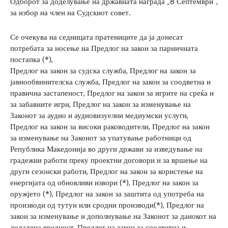
Одборот за доделување на државната награда „8 Септември”,
за избор на член на Судскиот совет.
Се очекува на седницата пратениците да ја донесат
потребата за носење на Предлог на закон за парничната
постапка (*),
Предлог на закон за судска служба, Предлог на закон за
јавнообвинителска служба, Предлог на закон за соодветна и
правична застапеност, Предлог на закон за игрите на среќа и
за забавните игри, Предлог на закон за изменување на
Законот за аудио и аудиовизуелни медиумски услуги,
Предлог на закон за високи раководители, Предлог на закон
за изменување на Законот за упатување работници од
Република Македонија во други држави за изведување на
градежни работи преку проектни договори и за вршење на
други сезонски работи, Предлог на закон за користење на
енергијата од обновливи извори (*), Предлог на закон за
оружјето (*), Предлог на закон за заштита од употреба на
производи од тутун или сродни производи(*), Предлог на
закон за изменување и дополнување на Законот за данокот на
додадена вредност, Предлог на закон за соодветна и