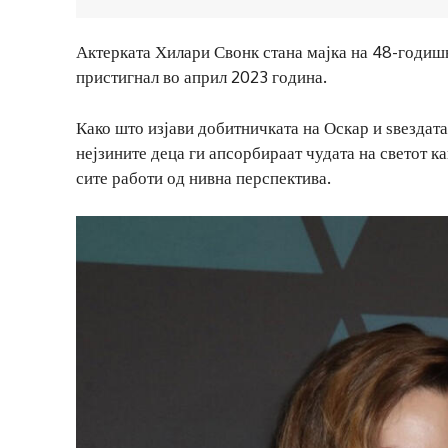
Актерката Хилари Свонк стана мајка на 48-годишн
пристигнал во април 2023 година.
Како што изјави добитничката на Оскар и ѕвездата
нејзините деца ги апсорбираат чудата на светот к
сите работи од нивна перспектива.