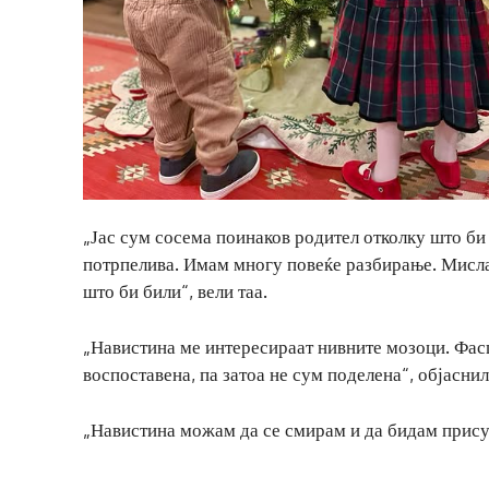
„Јас сум сосема поинаков родител отколку што би
потрпелива. Имам многу повеќе разбирање. Мисла
што би били“, вели таа.
„Навистина ме интересираат нивните мозоци. Фасц
воспоставена, па затоа не сум поделена“, објасни
„Навистина можам да се смирам и да бидам присут