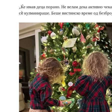
„Ќе имав деца порано. Не велам дека активно чека
сè кулминираше. Беше вистинско време од безброј