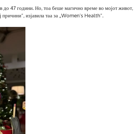
в до 47 години. Но, тоа беше магично време во мојот живот,
 причини“, изјавила таа за „Women’s Health“.