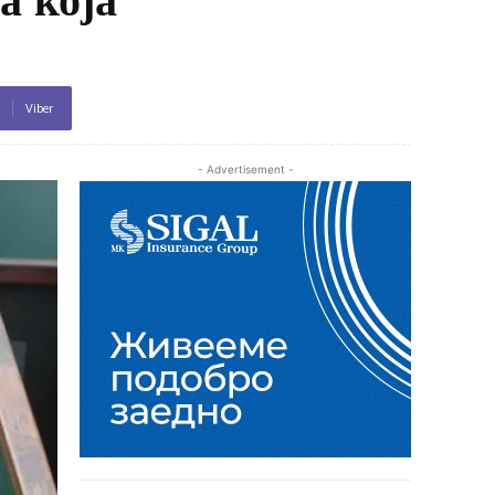
Viber
- Advertisement -