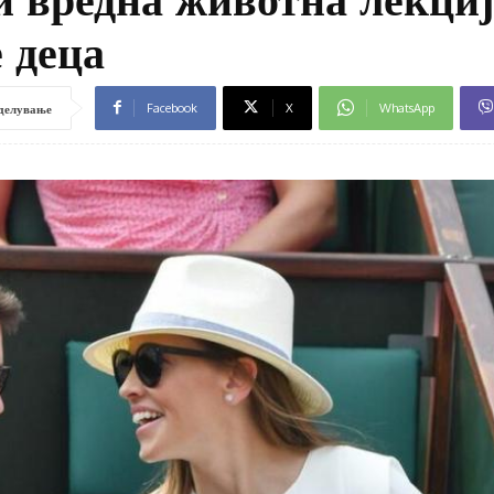
е деца
Facebook
X
WhatsApp
делување