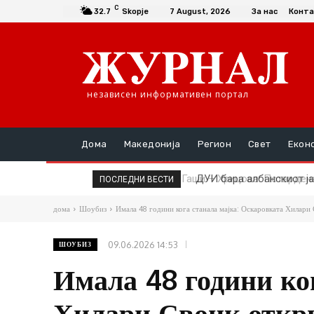
C
32.7
Skopje
7 August, 2026
За нас
Конта
независен информативен портал
Дома
Македонија
Регион
Свет
Екон
ДУИ бара албанскиот јаз
ПОСЛЕДНИ ВЕСТИ
дома
Шоубиз
Имала 48 години кога станала мајка: Оскаровката Хилари 
09.06.2026 14:53
ШОУБИЗ
Имала 48 години ко
Хилари Свонк откри