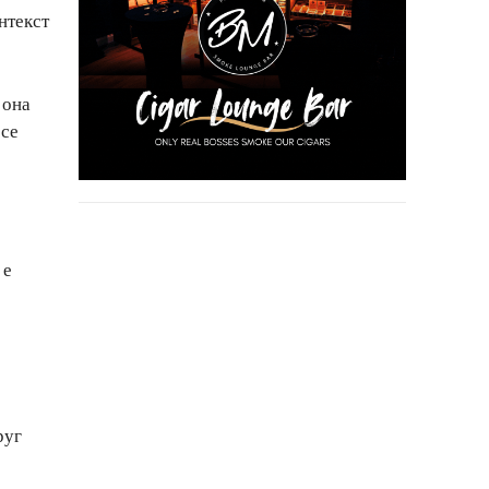
нтекст
 она
 се
 е
руг