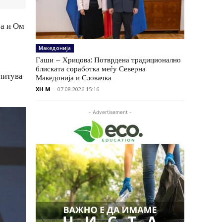
ја и Ом
Македонија
Гаши – Хрицова: Потврдена традиционално
блиската соработка меѓу Северна
спитува
Македонија и Словачка
XH M
-
07.08.2026 15:16
- Advertisement -