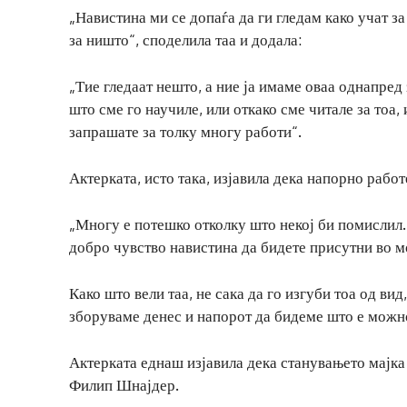
„Навистина ми се допаѓа да ги гледам како учат за
за ништо“, споделила таа и додала:
„Тие гледаат нешто, а ние ја имаме оваа однапред
што сме го научиле, или откако сме читале за тоа, и
запрашате за толку многу работи“.
Актерката, исто така, изјавила дека напорно работ
„Многу е потешко отколку што некој би помислил.
добро чувство навистина да бидете присутни во мо
Како што вели таа, не сака да го изгуби тоа од ви
зборуваме денес и напорот да бидеме што е можно 
Актерката еднаш изјавила дека станувањето мајка
Филип Шнајдер.