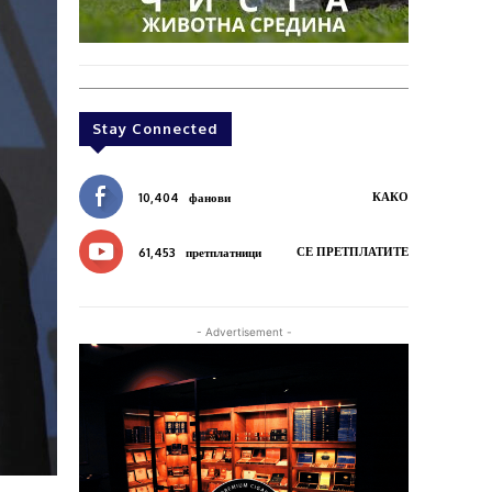
Stay Connected
КАКО
10,404
фанови
СЕ ПРЕТПЛАТИТЕ
61,453
претплатници
- Advertisement -