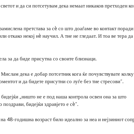
 светот и да си потсетувам дека немаат никаков претходен ко
 замислена претстава за сè со што доаѓаме во контакт поради
ли откако некој нè научил. А тие не гледаат. И тоа ве тера да
ела за да биде присутна со своите близнаци.
 Мислам дека е добар потсетник кога ќе почувствувате колку
ментот и да бидете присутни со луѓе без тие стресови“.
д, бидејќи „ништо не е под наша контрола освен она за што
поздрави, бидејќи здравјето е сè“.
 на 48-годишна возраст било идеално за неа и нејзиниот соп