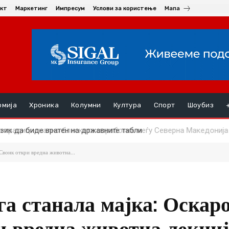
кт
Маркетинг
Импресум
Услови за користење
Мапа
омија
Хроника
Колумни
Култура
Спорт
Шоубиз
ик да биде вратен на државните табли
Свонк откри вредна животна...
га станала мајка: Оскар
 вредна животна лекциј