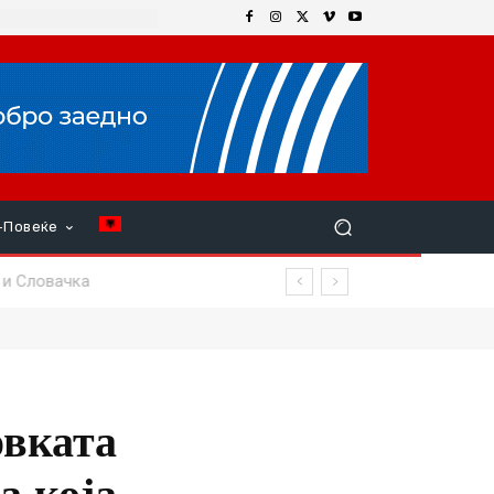
+Повеќе
овката
а која