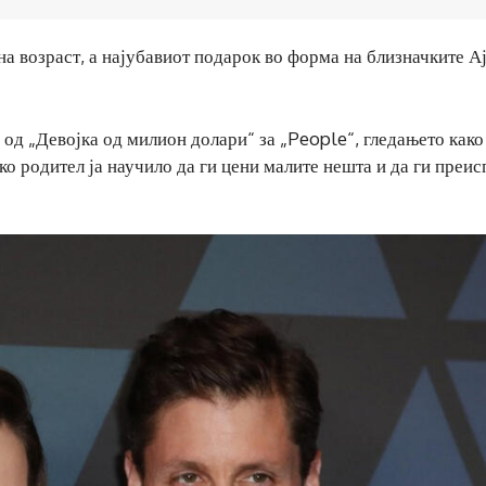
а возраст, а најубавиот подарок во форма на близначките А
 од „Девојка од милион долари“ за „People“, гледањето како
ако родител ја научило да ги цени малите нешта и да ги преи