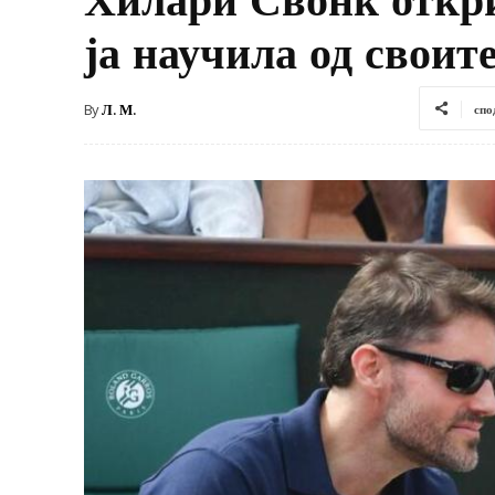
ја научила од своит
By
Л. М.
спо