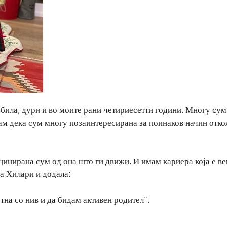
 била, дури и во моите рани четириесетти години. Многу сум
м дека сум многу позаинтересирана за поинаков начин отко
инирана сум од она што ги движи. И имам кариера која е ве
ла Хилари и додала:
на со нив и да бидам активен родител“.