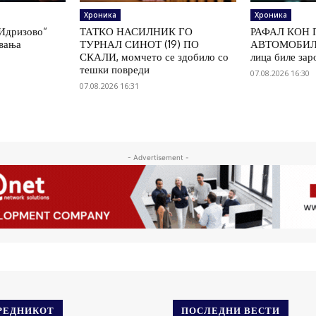
Хроника
Хроника
„Идризово“
ТАТКО НАСИЛНИК ГО
РАФАЛ КОН 
увања
ТУРНАЛ СИНОТ (19) ПО
АВТОМОБИЛ 
СКАЛИ, момчето се здобило со
лица биле зар
тешки повреди
07.08.2026 16:30
07.08.2026 16:31
- Advertisement -
РЕДНИКОТ
ПОСЛЕДНИ ВЕСТИ