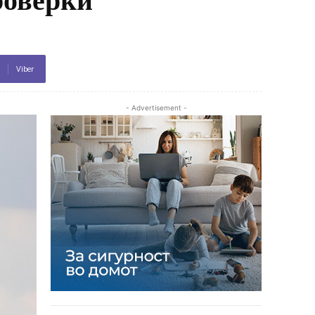
Viber
- Advertisement -