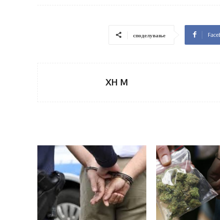
Face
споделување
XH M