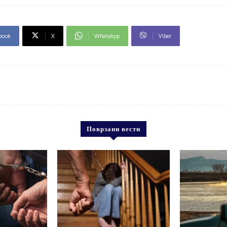
book
X
WhatsApp
Viber
Поврзани вести