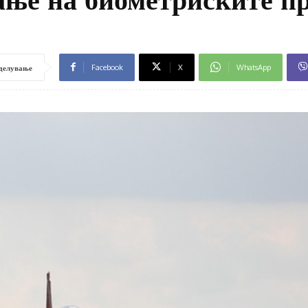
Facebook
X
WhatsApp
делување