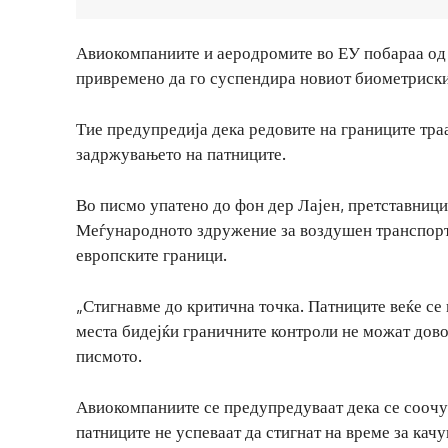
Авиокомпаниите и аеродромите во ЕУ побараа од 
привремено да го суспендира новиот биометриски 
Тие предупредија дека редовите на границите траа
задржувањето на патниците.
Во писмо упатено до фон дер Лајен, претставници
Меѓународното здружение за воздушен транспорт 
европските граници.
„Стигнавме до критична точка. Патниците веќе се
места бидејќи граничните контроли не можат дово
писмото.
Авиокомпаниите се предупредуваат дека се соочув
патниците не успеваат да стигнат на време за ка