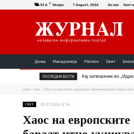
C
33.6
Skopje
7 August, 2026
За нас
Конт
независен информативен портал
Дома
Македонија
Регион
Свет
Екон
Кај затвореник во „Идризо
ТАТКО НАСИЛНИК ГО ТУР
ПОСЛЕДНИ ВЕСТИ
дома
Свет
Хаос на европските аеродроми: Авиокомпаниите бараат итно 
02.07.2026 12:36
СВЕТ
Хаос на европските
бараат итно укинув