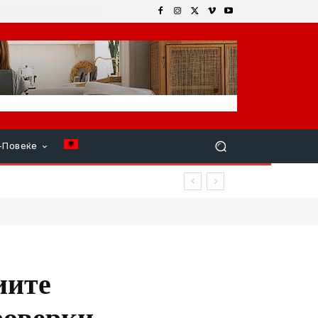
+Повеќе
вреди
иите
роверки