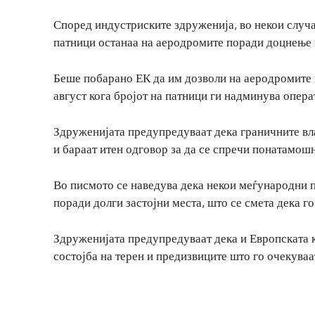
Според индустриските здруженија, во некои случа
патници останаа на аеродромите поради доцнење 
Беше побарано ЕК да им дозволи на аеродромите 
август кога бројот на патници ги надминува опер
Здруженијата предупредуваат дека граничните вл
и бараат итен одговор за да се спречи понатамошн
Во писмото се наведува дека некои меѓународни п
поради долги застојни места, што се смета дека г
Здруженијата предупредуваат дека и Европската к
состојба на терен и предизвиците што го очекува