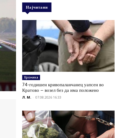
Најчитани
Хроника
74-годишен кривопаланчанец уапсен во
Кратово – возел без да има положено
Л. М.
-
07.08.2026 16:33