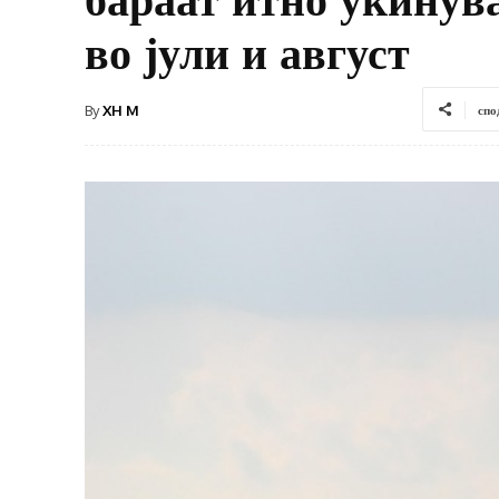
во јули и август
By
XH M
спо