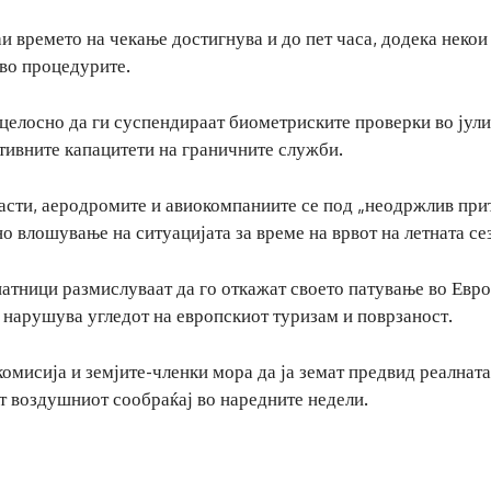
и времето на чекање достигнува и до пет часа, додека некои
во процедурите.
целосно да ги суспендираат биометриските проверки во јули
ативните капацитети на граничните служби.
асти, аеродромите и авиокомпаниите се под „неодржлив при
о влошување на ситуацијата за време на врвот на летната се
атници размислуваат да го откажат своето патување во Евр
о нарушува угледот на европскиот туризам и поврзаност.
омисија и земјите-членки мора да ја земат предвид реалната
ат воздушниот сообраќај во наредните недели.