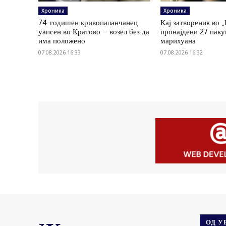
Хроника
Хроника
74-годишен кривопаланчанец
Кај затвореник во 
уапсен во Кратово – возел без да
пронајдени 27 пак
има положено
марихуана
07.08.2026 16:33
07.08.2026 16:32
ОД У