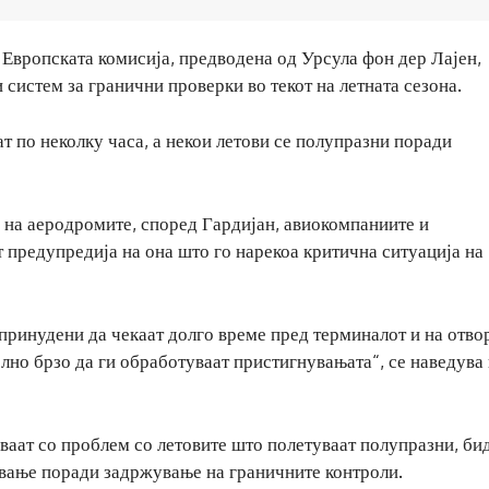
Европската комисија, предводена од Урсула фон дер Лајен,
систем за гранични проверки во текот на летната сезона.
т по неколку часа, а некои летови се полупразни поради
 на аеродромите, според Гардијан, авиокомпаниите и
предупредија на она што го нарекоа критична ситуација на
 принудени да чекаат долго време пред терминалот и на отво
лно брзо да ги обработуваат пристигнувањата“, се наведува
аат со проблем со летовите што полетуваат полупразни, би
чување поради задржување на граничните контроли.