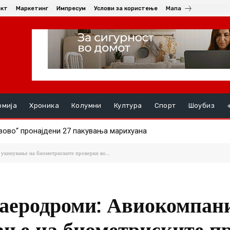
акт
Маркетинг
Импресум
Услови за користење
Мапа
омија
Хроника
Колумни
Култура
Спорт
Шоубиз
во“ пронајдени 27 пакувања марихуана
НАЛ СИНОТ (19) ПО СКАЛИ, момчето се здобило со тешки по
укинување на биометриските проверки во...
 аеродроми: Авиокомпан
ање на биометриските п