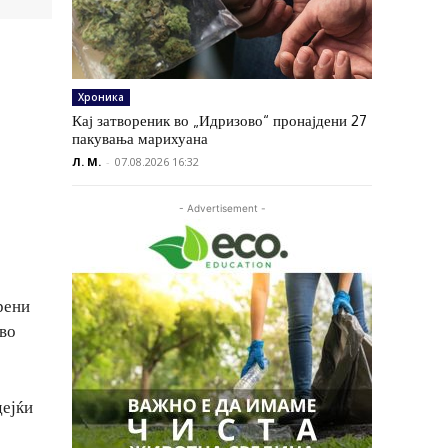
Хроника
Кај затвореник во „Идризово“ пронајдени 27
пакувања марихуана
Л. М.
-
07.08.2026 16:32
- Advertisement -
рени
 во
дејќи