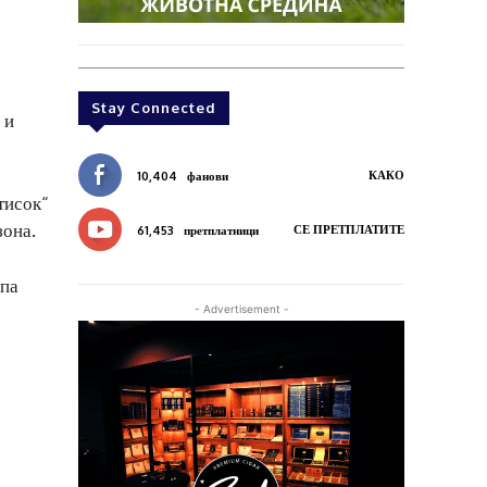
Stay Connected
 и
КАКО
10,404
фанови
тисок“
зона.
СЕ ПРЕТПЛАТИТЕ
61,453
претплатници
опа
- Advertisement -