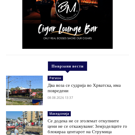
Поврзани вести
Регион
Два воза се судрија во Хрватска, има
повредени
08.08.2026 13:37
Македонија
Се додека не се зголемат откупните
цени не се откажуваме: Земјоделците го
блокираа центарот на Струмица