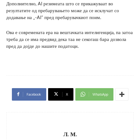
Дополнително, AI резимеата што се прикажуваат во
резултатите од пребарувањето може да се исклучат со
додавање на „-AI“ пред пребарувачкиот поим.
Ова е современата ера на вештачката интелигенција, па затоа
треба да се има предвид дека таа не секогаш бара дозвола
пред да дојде до нашите податоци.
Facebook
X
WhatsApp
Л. М.