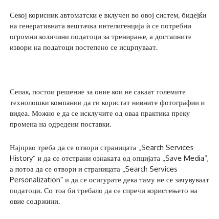
Секој корисник автоматски е вклучен во овој систем, бидејќи
на генеративната вештачка интелигенција ѝ се потребни
огромни количини податоци за тренирање, а достапните
извори на податоци постепено се исцрпуваат.
Сепак, постои решение за оние кои не сакаат големите
технолошки компании да ги користат нивните фотографии и
видеа. Можно е да се исклучите од оваа практика преку
промена на одредени поставки.
Најпрво треба да се отвори страницата „Search Services
History“ и да се отстрани ознаката од опцијата „Save Media“,
а потоа да се отвори и страницата „Search Services
Personalization“ и да се осигурате дека таму не се зачувуваат
податоци. Со тоа би требало да се спречи користењето на
овие содржини.