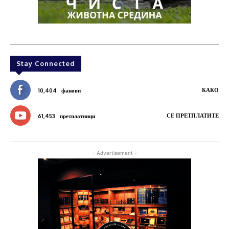
Stay Connected
КАКО
10,404
фанови
СЕ ПРЕТПЛАТИТЕ
61,453
претплатници
- Advertisement -