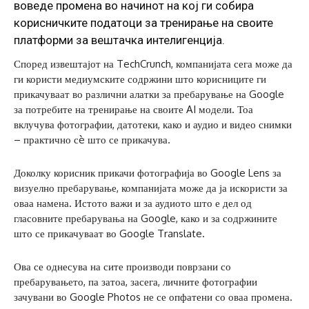
воведе промена во начинот на кој ги собира
корисничките податоци за тренирање на своите
платформи за вештачка интелигенција.
Според извештајот на TechCrunch, компанијата сега може да
ги користи медиумските содржини што корисниците ги
прикачуваат во различни алатки за пребарување на Google
за потребите на тренирање на своите AI модели. Тоа
вклучува фотографии, датотеки, како и аудио и видео снимки
– практично сè што се прикачува.
Доколку корисник прикачи фотографија во Google Lens за
визуелно пребарување, компанијата може да ја искористи за
оваа намена. Истото важи и за аудиото што е дел од
гласовните пребарувања на Google, како и за содржините
што се прикачуваат во Google Translate.
Ова се однесува на сите производи поврзани со
пребарувањето, па затоа, засега, личните фотографии
зачувани во Google Photos не се опфатени со оваа промена.