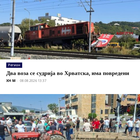
Регион
Два воза се судрија во Хрватска, има повредени
XH M
-
08.08.2026 13:37