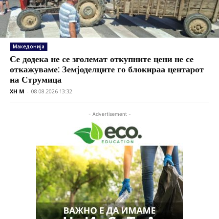
Македонија
Се додека не се зголемат откупните цени не се
откажуваме: Земјоделците го блокираа центарот
на Струмица
XH M
-
08.08.2026 13:32
- Advertisement -