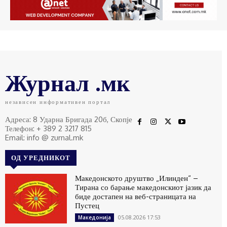
Журнал .мк
независен информативен портал
Адреса: 8 Ударна Бригада 20б, Скопје
Телефон: + 389 2 3217 815
Email: info @ zurnal.mk
ОД УРЕДНИКОТ
Македонското друштво „Илинден“ –
Тирана со барање македонскиот јазик да
биде достапен на веб-страницата на
Пустец
05.08.2026 17:53
Македонија