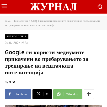
дома
Технологија
Google ги користи медиумите прикачени во пребарувањето
за тренирање на вештачката интелигенција
ТЕХНОЛОГИЈА
07.07.2026 19:26
Google ги користи медиумите
прикачени во пребарувањето за
тренирање на вештачката
интелигенција
By
Л. М.
Facebook
X
WhatsApp