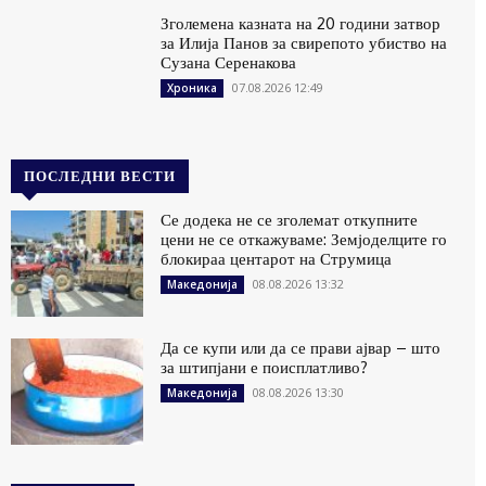
Зголемена казната на 20 години затвор
за Илија Панов за свирепото убиство на
Сузана Серенакова
07.08.2026 12:49
Хроника
ПОСЛЕДНИ ВЕСТИ
Се додека не се зголемат откупните
цени не се откажуваме: Земјоделците го
блокираа центарот на Струмица
08.08.2026 13:32
Македонија
Да се купи или да се прави ајвар – што
за штипјани е поисплатливо?
08.08.2026 13:30
Македонија