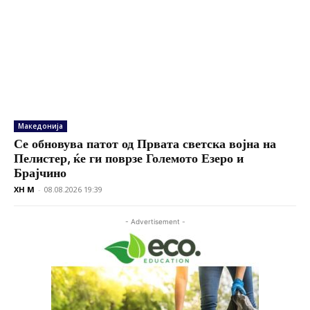
Македонија
Се обновува патот од Првата светска војна на
Пелистер, ќе ги поврзе Големото Езеро и
Брајчино
XH M
-
08.08.2026 19:39
- Advertisement -