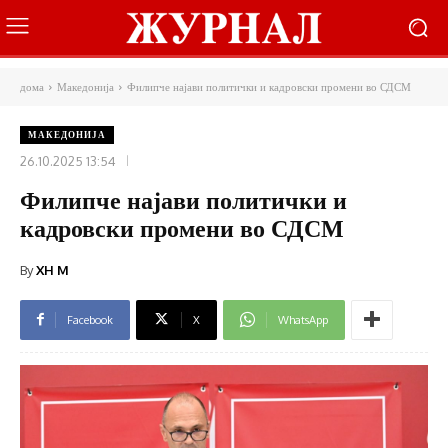
дома
Македонија
Филипче најави политички и кадровски промени во СДСМ
МАКЕДОНИЈА
26.10.2025 13:54
Филипче најави политички и
кадровски промени во СДСМ
By
XH M
Facebook
X
WhatsApp