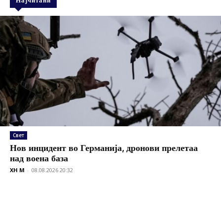
Најчитани
Свет
Нов инцидент во Германија, дронови прелетаа
над воена база
XH M
-
08.08.2026 20:32