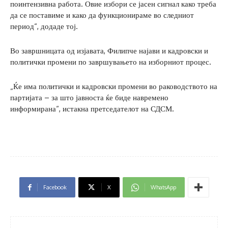
поинтензивна работа. Овие избори се јасен сигнал како треба
да се поставиме и како да функционираме во следниот
период“, додаде тој.
Во завршницата од изјавата, Филипче најави и кадровски и
политички промени по завршувањето на изборниот процес.
„Ќе има политички и кадровски промени во раководството на
партијата – за што јавноста ќе биде навремено
информирана“, истакна претседателот на СДСМ.
Facebook
X
WhatsApp