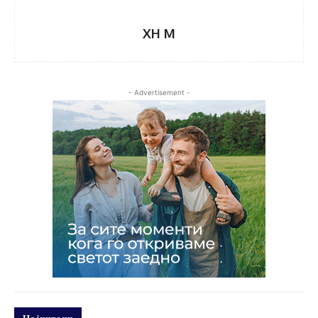
XH M
- Advertisement -