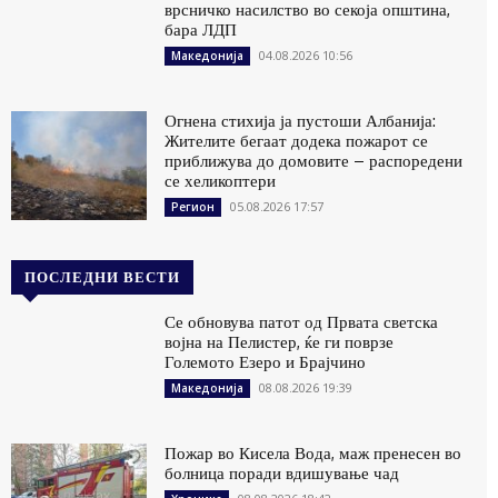
врсничко насилство во секоја општина,
бара ЛДП
04.08.2026 10:56
Македонија
Огнена стихија ја пустоши Албанија:
Жителите бегаат додека пожарот се
приближува до домовите – распоредени
се хеликоптери
05.08.2026 17:57
Регион
ПОСЛЕДНИ ВЕСТИ
Се обновува патот од Првата светска
војна на Пелистер, ќе ги поврзе
Големото Езеро и Брајчино
08.08.2026 19:39
Македонија
Пожар во Кисела Вода, маж пренесен во
болница поради вдишување чад