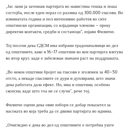
„Јас лани ја затекнав партијата во навистина тешка и лоша
состојба, после еден пораз со разлика од 300.000 гласови. Во
изминатата година и пол интензивно работев во сите
општински организации, со илјадници членови – преку
директни контакти, средби и состаноци“, изјави Филипче.
Тој посочи дека СДСМ има избрани градоначалници во дел
од општините, како и 16–17 општини во кои партијата влегува
во втор круг, каде е забележан значаен раст на поддршката.
„Во некои општини бројот на гласови е зголемен за 40–50
отсто, а некаде гласовите се дури и дуплирани, што значи
дека работата дала ефект. Но, има и општини, особено
скопски, каде што тоа не се случи“, рече тој.
Филипче оцени дека овие избори се добар показател за
насоката во која треба да се движи партијата во иднина.
„Очигледно е дека во дел од општините е потребна уште