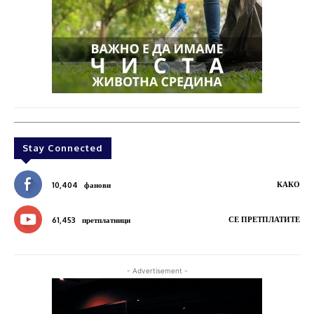
Stay Connected
КАКО
10,404
фанови
СЕ ПРЕТПЛАТИТЕ
61,453
претплатници
- Advertisement -