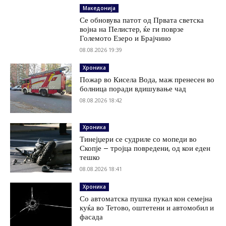
Македонија
Се обновува патот од Првата светска
војна на Пелистер, ќе ги поврзе
Големото Езеро и Брајчино
08.08.2026 19:39
Хроника
Пожар во Кисела Вода, маж пренесен во
болница поради вдишување чад
08.08.2026 18:42
Хроника
Тинејџери се судриле со мопеди во
Скопје – тројца повредени, од кои еден
тешко
08.08.2026 18:41
Хроника
Со автоматска пушка пукал кон семејна
куќа во Тетово, оштетени и автомобил и
фасада