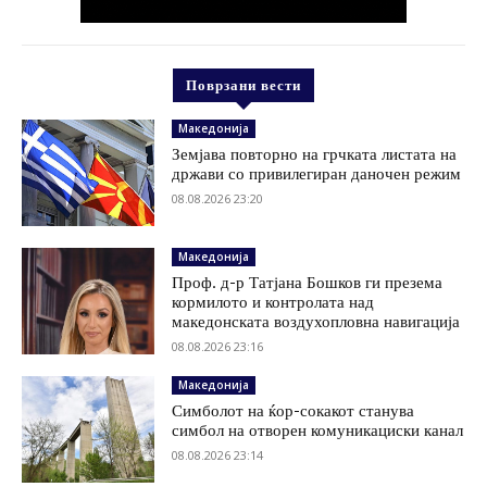
Поврзани вести
Македонија
Земјава повторно на грчката листата на
држави со привилегиран даночен режим
08.08.2026 23:20
Македонија
Проф. д-р Татјана Бошков ги презема
кормилото и контролата над
македонската воздухопловна навигација
08.08.2026 23:16
Македонија
Симболот на ќор-сокакот станува
симбол на отворен комуникациски канал
08.08.2026 23:14