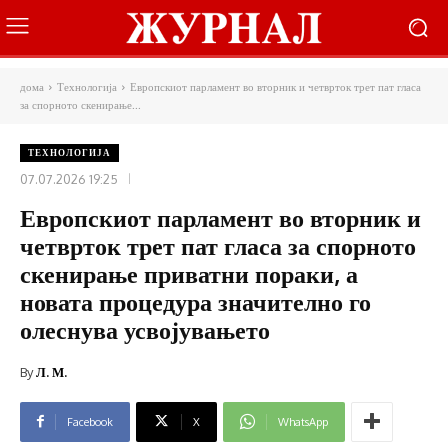
дома
Технологија
Европскиот парламент во вторник и четврток трет пат гласа
за спорното скенирање...
ТЕХНОЛОГИЈА
07.07.2026 19:25
Европскиот парламент во вторник и
четврток трет пат гласа за спорното
скенирање приватни пораки, а
новата процедура значително го
олеснува усвојувањето
By
Л. М.
Facebook
X
WhatsApp