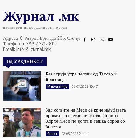
Журнал .мк
независен информативен портал
Адреса: 8 Ударна Бригада 20б, Скопје
Телефон: + 389 2 3217 815
Email: info @ zurnal.mk
ОД УРЕДНИКОТ
Без струја утре делови од Тетово и
Брвеница
06.08.2026 19:47
Македонија
Зад солзите на Меси се крие најубавата
приказна за неговиот татко: Почина
Хорхе Меси по долга и тешка борба со
болеста
08.08.2026 21:44
Спорт