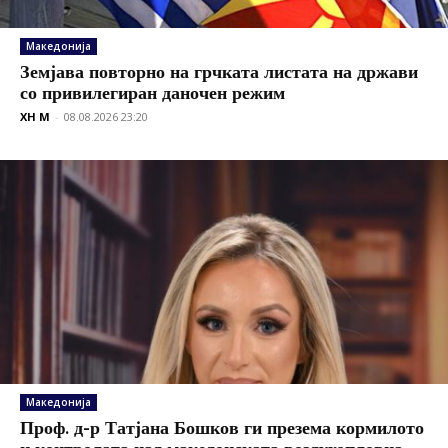
Македонија
Земјава повторно на грчката листата на држави
со привилегиран даночен режим
XH M
-
08.08.2026 23:20
Македонија
Проф. д-р Татјана Бошков ги презема кормилото