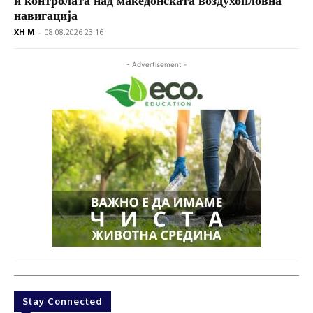
и контролата над македонската воздухопловна
навигација
XH M
-
08.08.2026 23:16
- Advertisement -
Stay Connected