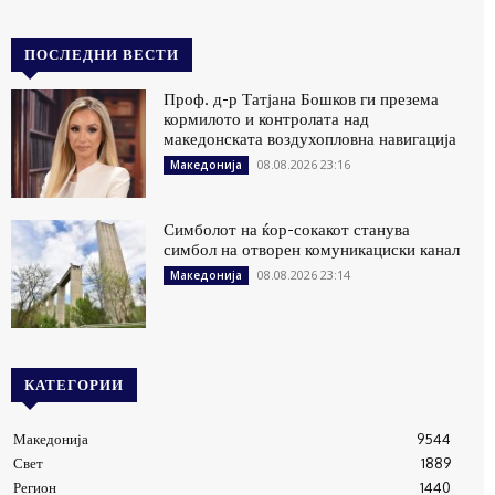
ПОСЛЕДНИ ВЕСТИ
Проф. д-р Татјана Бошков ги презема
кормилото и контролата над
македонската воздухопловна навигација
08.08.2026 23:16
Македонија
Симболот на ќор-сокакот станува
симбол на отворен комуникациски канал
08.08.2026 23:14
Македонија
КАТЕГОРИИ
Македонија
9544
Свет
1889
Регион
1440