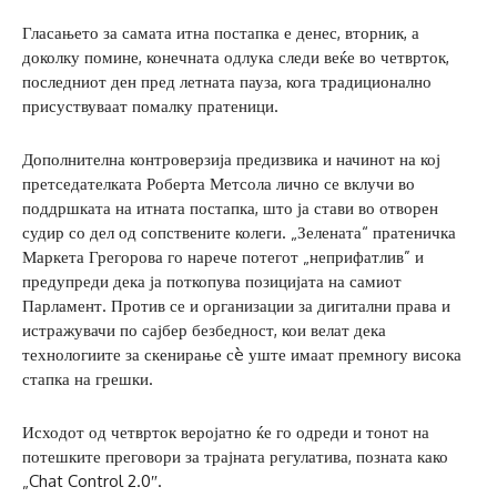
Гласањето за самата итна постапка е денес, вторник, а
доколку помине, конечната одлука следи веќе во четврток,
последниот ден пред летната пауза, кога традиционално
присуствуваат помалку пратеници.
Дополнителна контроверзија предизвика и начинот на кој
претседателката Роберта Метсола лично се вклучи во
поддршката на итната постапка, што ја стави во отворен
судир со дел од сопствените колеги. „Зелената“ пратеничка
Маркета Грегорова го нарече потегот „неприфатлив” и
предупреди дека ја поткопува позицијата на самиот
Парламент. Против се и организации за дигитални права и
истражувачи по сајбер безбедност, кои велат дека
технологиите за скенирање сè уште имаат премногу висока
стапка на грешки.
Исходот од четврток веројатно ќе го одреди и тонот на
потешките преговори за трајната регулатива, позната како
„Chat Control 2.0″.