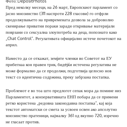
Фото: DepositPhotos
Пред неколку месеци, на 26 март, Европскиот парламент со
јасно мнозинство (311 наспроти 228 гласови) го отфрли
продолжувањето на привремената дозвола за доброволно
скенирање приватни пораки заради откривање материјали
поврзани со сексуална злоупотреба на деца, попознато како
„Chat Control”. Регулативата официјално истече почетокот на
април.
Наместо да се откажат, земjите членки во Советот на ЕУ
прибегнаа кон правен трик, бидejќи истечена регулатива не
може формално да се продолжи, подготвија целосно нов
текст со идентична содржина, преку забрзана постапка.
Проблемот е во тоа што предлогот сепак мора да помине низ
Парламентот, а конзервативната ЕНП побара да се примени
ретко користена „редовна законодавна постапка”, кај која
текстот автоматски се смета за усвоен освен ако апсолутно
мнозинство пратеници, најмалку 361 од вкупно 720, изречно
не гласаат против.