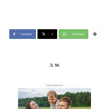
Facebook
X
WhatsApp
Л. М.
- Advertisement -