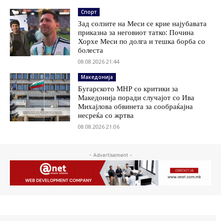
Спорт
Зад солзите на Меси се крие најубавата
приказна за неговиот татко: Почина
Хорхе Меси по долга и тешка борба со
болеста
08.08.2026 21:44
Македонија
Бугарското МНР со критики за
Македонија поради случајот со Ива
Михајлова обвинета за сообраќајна
несреќа со жртва
08.08.2026 21:06
- Advertisement -