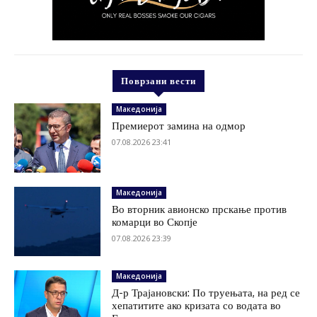
Поврзани вести
Македонија
Премиерот замина на одмор
07.08.2026 23:41
Македонија
Во вторник авионско прскање против
комарци во Скопје
07.08.2026 23:39
Македонија
Д-р Трајановски: По труењата, на ред се
хепатитите ако кризата со водата во