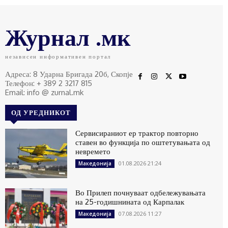
Журнал .мк
независен информативен портал
Адреса: 8 Ударна Бригада 20б, Скопје
Телефон: + 389 2 3217 815
Email: info @ zurnal.mk
ОД УРЕДНИКОТ
Сервисираниот ер трактор повторно
ставен во функција по оштетувањата од
невремето
01.08.2026 21:24
Македонија
Во Прилеп почнуваат одбележувањата
на 25-годишнината од Карпалак
07.08.2026 11:27
Македонија