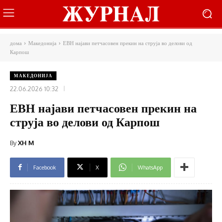
дома
Македонија
ЕВН најави петчасовен прекин на струја во делови од
Карпош
МАКЕДОНИЈА
22.06.2026 10:32
ЕВН најави петчасовен прекин на
струја во делови од Карпош
By
XH M
Facebook
X
WhatsApp