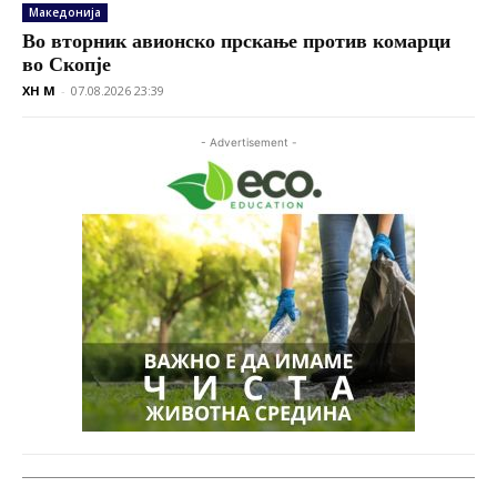
Македонија
Во вторник авионско прскање против комарци
во Скопје
XH M
-
07.08.2026 23:39
- Advertisement -