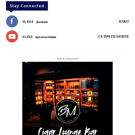
Stay Connected
КАКО
10,404
фанови
СЕ ПРЕТПЛАТИТЕ
61,453
претплатници
- Advertisement -