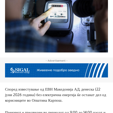
- Advertisement -
Според известување од ЕВН Македонија АД, денеска (22
јуни 2026 година) без електрична енергија ќе останат дел од
корисниците во Општина Карпош.
Прекинот е предвиден во периодот од 9:00 до 14:00 часот и