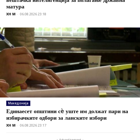
матура
XH M
-
06.08.2026 23:18
Македонија
Единаесет општини сè уште им должат пари на
избирачките одбори за ланските избори
XH M
-
06.08.2026 23:17
- Advertisement -