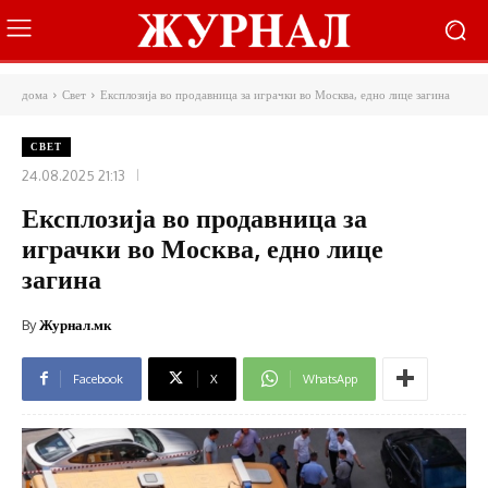
дома
Свет
Експлозија во продавница за играчки во Москва, едно лице загина
СВЕТ
24.08.2025 21:13
Експлозија во продавница за
играчки во Москва, едно лице
загина
By
Журнал.мк
Facebook
X
WhatsApp