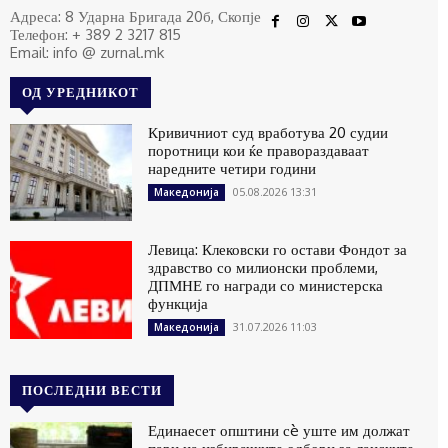
Адреса: 8 Ударна Бригада 20б, Скопје
Телефон: + 389 2 3217 815
Email: info @ zurnal.mk
ОД УРЕДНИКОТ
Кривичниот суд вработува 20 судии
поротници кои ќе правораздаваат
наредните четири години
05.08.2026 13:31
Македонија
Левица: Клековски го остави Фондот за
здравство со милионски проблеми,
ДПМНЕ го награди со министерска
функција
31.07.2026 11:03
Македонија
ПОСЛЕДНИ ВЕСТИ
Единаесет општини сè уште им должат