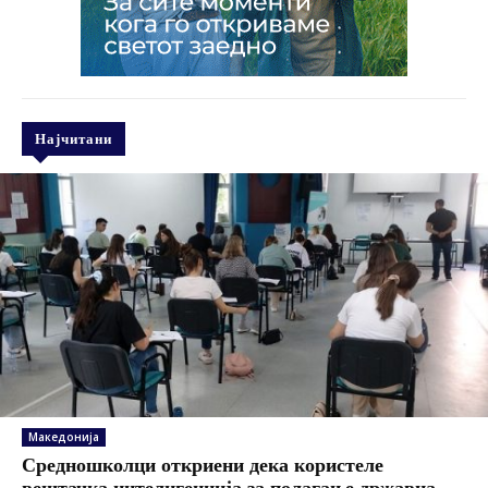
Најчитани
Македонија
Средношколци откриени дека користеле
вештачка интелигенција за полагање државна