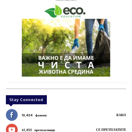
Stay Connected
КАКО
10,404
фанови
СЕ ПРЕТПЛАТИТЕ
61,453
претплатници