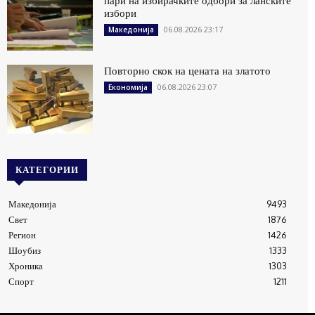
пари на избирачките одбори за ланските
избори
06.08.2026 23:17
Македонија
Повторно скок на цената на златото
06.08.2026 23:07
Економија
КАТЕГОРИИ
Македонија
9493
Свет
1876
Регион
1426
Шоубиз
1333
Хроника
1303
Спорт
1211