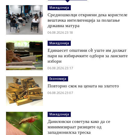
Македонија
Средношколци откриени дека користеле
вештачка интелигенција за полагање
државна матура
06.08.2026 23:18
Македонија
Единаесет општини сè уште им должат
пари на избирачките одбори за ланските
избори
06.08.2026 23:17
Економија
Повторно скок на цената на златото
06.08.2026 23:07
Македонија
Даниловски советува како да се
минимизираат ризиците од
западнонилска треска