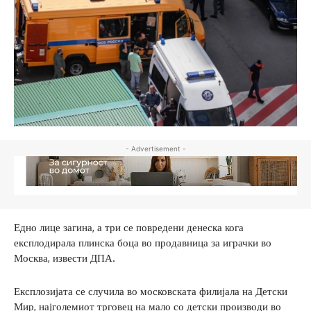
- Advertisement -
Едно лице загина, а три се повредени денеска кога
експлодирала плинска боца во продавница за играчки во
Москва, извести ДПА.
Експлозијата се случила во московската филијала на Детски
Мир, најголемиот трговец на мало со детски производи во