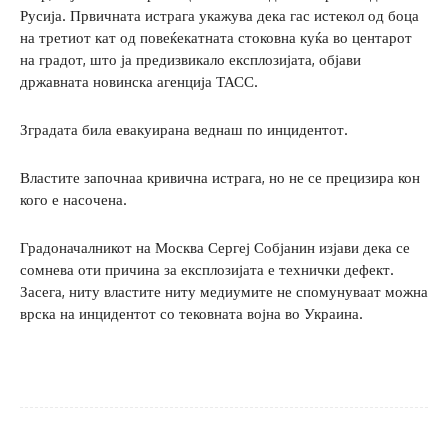
Русија. Првичната истрага укажува дека гас истекол од боца
на третиот кат од повеќекатната стоковна куќа во центарот
на градот, што ја предизвикало експлозијата, објави
државната новинска агенција ТАСС.
Зградата била евакуирана веднаш по инцидентот.
Властите започнаа кривична истрага, но не се прецизира кон
кого е насочена.
Градоначалникот на Москва Сергеј Собјанин изјави дека се
сомнева оти причина за експлозијата е технички дефект.
Засега, ниту властите ниту медиумите не спомунуваат можна
врска на инцидентот со тековната војна во Украина.