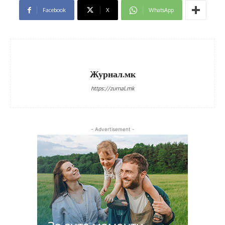
Facebook
X
WhatsApp
Журнал.мк
https://zurnal.mk
- Advertisement -