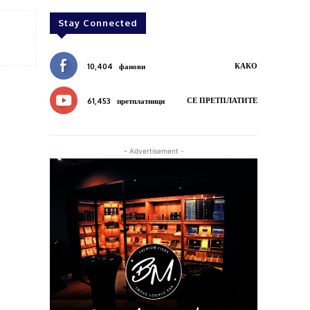
Stay Connected
КАКО
10,404
фанови
СЕ ПРЕТПЛАТИТЕ
61,453
претплатници
- Advertisement -