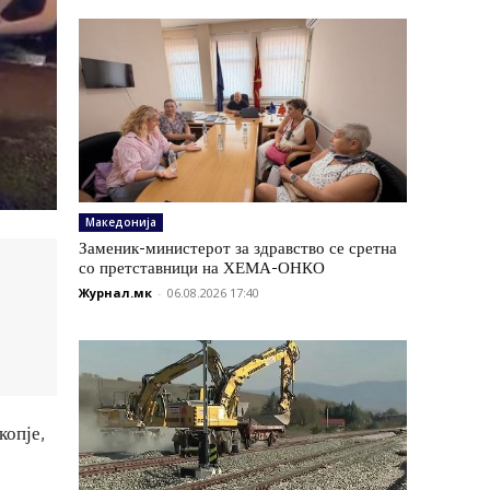
Македонија
Заменик-министерот за здравство се сретна
со претставници на ХЕМА-ОНКО
Журнал.мк
-
06.08.2026 17:40
копје,