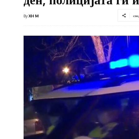
By
XH M
спо