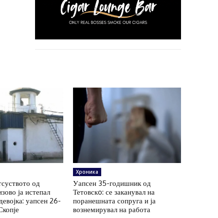
Хроника
тсуството од
Уапсен 35-годишник од
зово ја истепал
Тетовскo: се заканувал на
евојка: уапсен 26-
поранешната сопруга и ја
Скопје
вознемирувал на работа