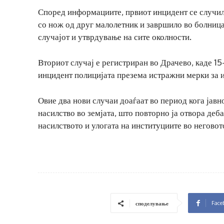
Според информациите, првиот инцидент се случил
со нож од друг малолетник и завршило во болница
случајот и утврдување на сите околности.
Вториот случај е регистриран во Драчево, каде 15
инцидент полицијата презема истражни мерки за 
Овие два нови случаи доаѓаат во период кога јав
насилство во земјата, што повторно ја отвора деб
насилството и улогата на институциите во негово
Face
споделување