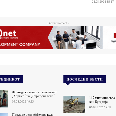
06.08.2026 15:57
- Advertisement -
РЕДНИКОТ
ПОСЛЕДНИ ВЕСТИ
Француска вечер со квартетот
„Хермес“ на „Охридско лето“
149 милиони евра 
01.08.2026 19:33
кон Бугарија
06.08.2026 17:38
Продаде цела Ајфелова кула