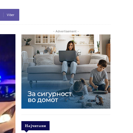
Viber
- Advertisement -
Најчитани