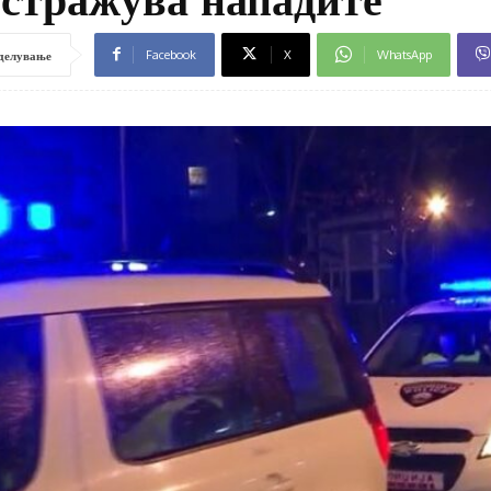
Facebook
X
WhatsApp
делување