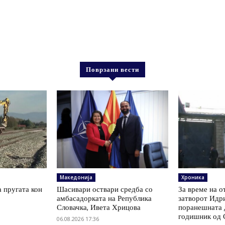
Поврзани вести
Македонија
Хроника
а пругата кон
Шасивари оствари средба со
За време на о
амбасадорката на Република
затворот Идри
Словачка, Ивета Хрицова
поранешната д
годишник од 
06.08.2026 17:36