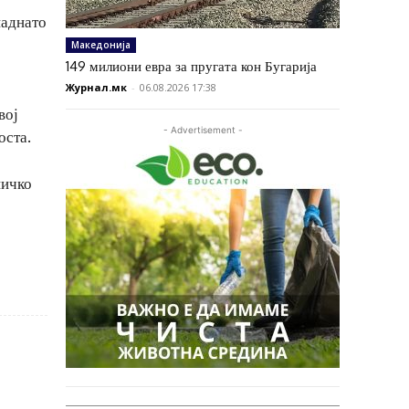
паднато
Македонија
149 милиони евра за пругата кон Бугарија
Журнал.мк
-
06.08.2026 17:38
вој
- Advertisement -
оста.
ничко