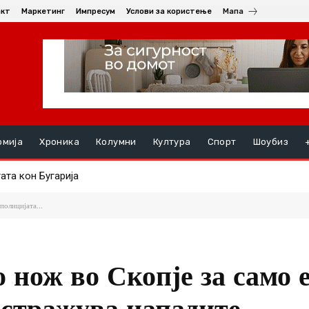
акт
Маркетинг
Импресум
Услови за користење
Мапа
омија
Хроника
Колумни
Култура
Спорт
Шоубиз
та кон Бугарија
ба со амбасадорката на Република Словачка, Ивета Хрицова
полицијата...
о нож во Скопје за само 
истражува нападите