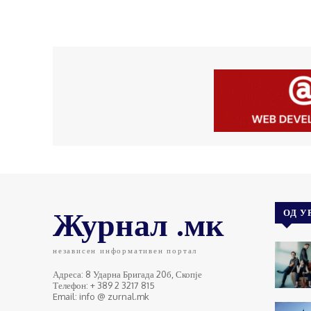
Журнал .мк
ОД У
независен информативен портал
Адреса: 8 Ударна Бригада 20б, Скопје
Телефон: + 389 2 3217 815
Email: info @ zurnal.mk