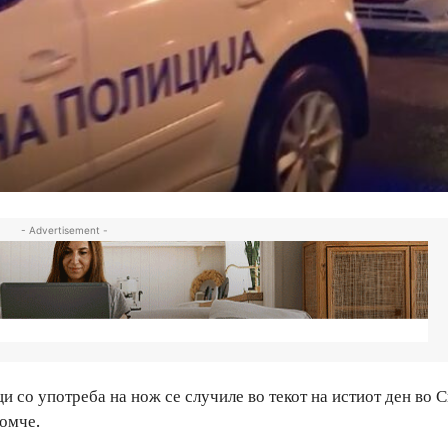
- Advertisement -
 со употреба на нож се случиле во текот на истиот ден во С
омче.