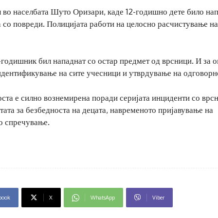
 во населбата Шуто Оризари, каде 12-годишно дете било на
 со повреди. Полицијата работи на целосно расчистување на
-годишник бил нападнат со остар предмет од врсници. И за о
идентификување на сите учесници и утврдување на одговорн
носта е силно вознемирена поради серијата инциденти со врс
атата за безбедноста на децата, навременото пријавување на
то спречување.
book
X
WhatsApp
Viber