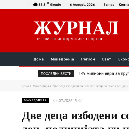
C
35.3
Skopje
6 August, 2026
За нас
Конт
независен информативен портал
Дома
Македонија
Регион
Свет
Екон
149 милиони евра за пруга
Шасивари оствари сред
ПОСЛЕДНИ ВЕСТИ
дома
Македонија
Две деца избодени со нож во Скопје за само еден ден, 
04.07.2026 15:32
МАКЕДОНИЈА
Две деца избодени с
ден, полицијата ги 