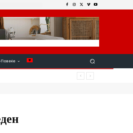
+Повеќе
еден