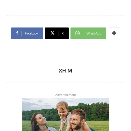
Facebook
X
WhatsApp
XH M
- Advertisement -