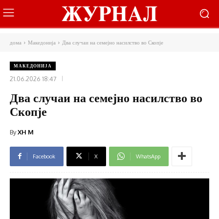
дома
Македонија
Два случаи на семејно насилство во Скопје
МАКЕДОНИЈА
21.06.2026 18:47
Два случаи на семејно насилство во
Скопје
By
XH M
Facebook
X
WhatsApp