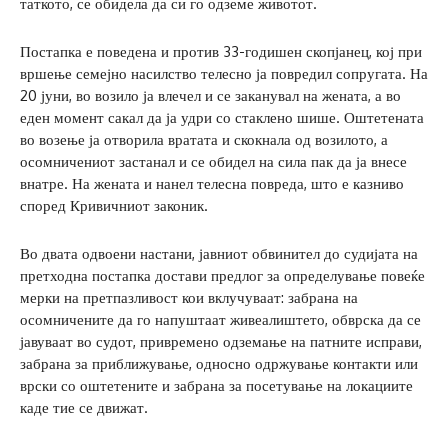
таткото, се обидела да си го одземе животот.
Постапка е поведена и против 33-годишен скопјанец, кој при
вршење семејно насилство телесно ја повредил сопругата. На
20 јуни, во возило ја влечел и се заканувал на жената, а во
еден момент сакал да ја удри со стаклено шише. Оштетената
во возење ја отворила вратата и скокнала од возилото, а
осомничениот застанал и се обидел на сила пак да ја внесе
внатре. На жената и нанел телесна повреда, што е казниво
според Кривичниот законик.
Во двата одвоени настани, јавниот обвинител до судијата на
претходна постапка достави предлог за определување повеќе
мерки на претпазливост кои вклучуваат: забрана на
осомничените да го напуштаат живеалиштето, обврска да се
јавуваат во судот, привремено одземање на патните исправи,
забрана за приближување, односно одржување контакти или
врски со оштетените и забрана за посетување на локациите
каде тие се движат.