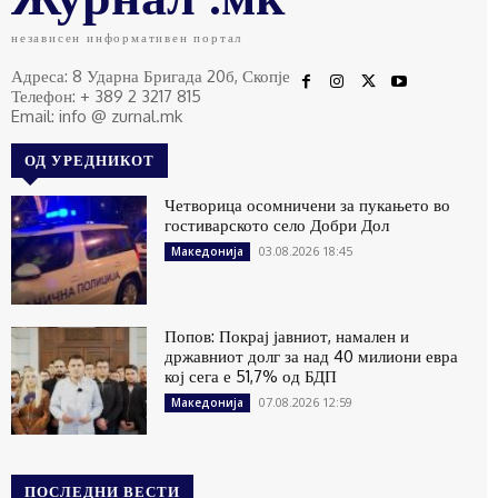
независен информативен портал
Адреса: 8 Ударна Бригада 20б, Скопје
Телефон: + 389 2 3217 815
Email: info @ zurnal.mk
ОД УРЕДНИКОТ
Четворица осомничени за пукањето во
гостиварското село Добри Дол
03.08.2026 18:45
Македонија
Попов: Покрај јавниот, намален и
државниот долг за над 40 милиони евра
кој сега е 51,7% од БДП
07.08.2026 12:59
Македонија
ПОСЛЕДНИ ВЕСТИ