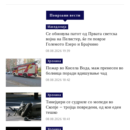
Поврзани вести
Македонија
Се обновува патот од Првата светска
војна на Пелистер, ќе ги поврзе
Големото Езеро и Брајчино
08.08.2026 19:39
Хроника
Пожар во Кисела Вода, маж пренесен во
болница поради вдишување чад
08.08.2026 18:42
Хроника
Тинејџери се судриле со мопеди во
Скопје – тројца повредени, од кои еден
тешко
08.08.2026 18:41
Хроника