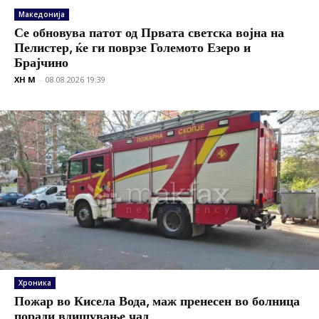
Македонија
Се обновува патот од Првата светска војна на
Пелистер, ќе ги поврзе Големото Езеро и
Брајчино
XH M
-
08.08.2026 19:39
Хроника
Пожар во Кисела Вода, маж пренесен во болница
поради вдишување чад