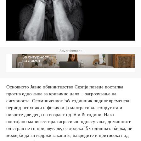
- Advertisement -
Основното Јавно обвинителство Скопје поведе постапка
против едно лице за кривично дело – загрозување на
сигурноста. Осомничениот 56-годишник подолг временски
период психички и физички ја малтретирал сопругата и
нивните две деца на возраст од 18 и 15 години. Иако
постојано манифестирал агресивно однесување, домашните
од страв не го пријавувале, се додека 15-годишната ќерка, не
можејќи да ги издржи заканите, навредите и притисокот од