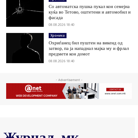
Со автоматска пушка пукал кон семејна
куќа во Тетово, оштетени и автомобил и
фасада
08.08.2026 18:40
Хроника
Охриѓанец бил пуштен на викенд од
затвор, па ја нападнал мајка му и фрлал
предмети кон домот
08.08.2026 18:40
- Advertisement -
Журнал .мк