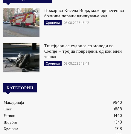
Пожар во Кисела Вода, маж пренесен во
болница поради вдишување чад
08.08.2026 18:42
Хроника
Тинејџери се судриле со мопеди во
Скопје – тројца повредени, од кои еден
тешко
08.08.2026 18:41
Хроника
КАТЕГОРИИ
Македонија
9540
Свет
1888
Регион
1440
Шоубиз
1343
Хроника
1318