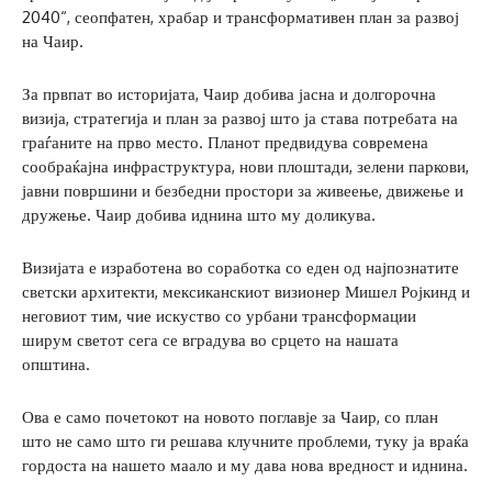
2040“, сеопфатен, храбар и трансформативен план за развој
на Чаир.
За првпат во историјата, Чаир добива јасна и долгорочна
визија, стратегија и план за развој што ја става потребата на
граѓаните на прво место. Планот предвидува современа
сообраќајна инфраструктура, нови плоштади, зелени паркови,
јавни површини и безбедни простори за живеење, движење и
дружење. Чаир добива иднина што му доликува.
Визијата е изработена во соработка со еден од најпознатите
светски архитекти, мексиканскиот визионер Мишел Ројкинд и
неговиот тим, чие искуство со урбани трансформации
ширум светот сега се вградува во срцето на нашата
општина.
Ова е само почетокот на новото поглавје за Чаир, со план
што не само што ги решава клучните проблеми, туку ја враќа
гордоста на нашето маало и му дава нова вредност и иднина.