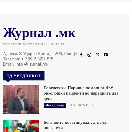
Журнал .мк
независен информативен портал
Адреса: 8 Ударна Бригада 20б, Скопје
Телефон: + 389 2 3217 815
Email: info @ zurnal.mk
ОД УРЕДНИКОТ
Ѓорѓиевски: Парична помош за 456
онколошки пациенти во наредните два
дена
04.08.2026 15:36
Македонија
Бензините поевтинуваат, дизелот
поскапува