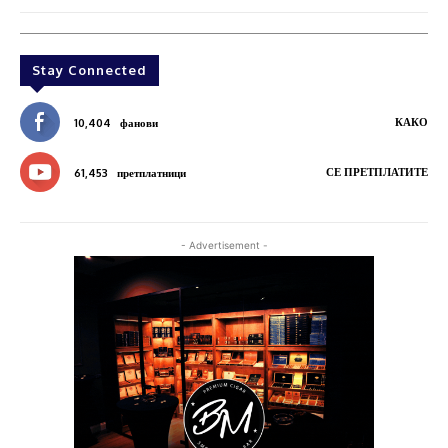
Stay Connected
КАКО
10,404
фанови
СЕ ПРЕТПЛАТИТЕ
61,453
претплатници
- Advertisement -