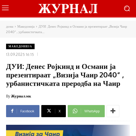
дома
Македонија
ДУИ: Денес Ројкинд и Османи ја презентираат „Визија Чаир
2040“ , урбанистичката...
МАКЕДОНИЈА
13.09.2025 16:15
ДУИ: Денес Ројкинд и Османи ја
презентираат „Визија Чаир 2040“ ,
урбанистичката преродба на Чаир
By
Журнал.мк
Facebook
X
WhatsApp