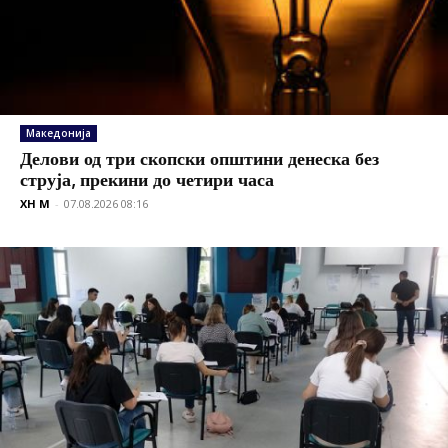
Македонија
Делови од три скопски општини денеска без
струја, прекини до четири часа
XH M
-
07.08.2026 08:16