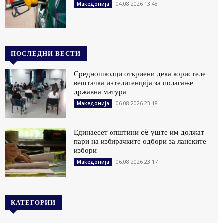
04.08.2026 13:48
Македонија
ПОСЛЕДНИ ВЕСТИ
Средношколци откриени дека користеле
вештачка интелигенција за полагање
државна матура
06.08.2026 23:18
Македонија
Единаесет општини сè уште им должат
пари на избирачките одбори за ланските
избори
06.08.2026 23:17
Македонија
КАТЕГОРИИ