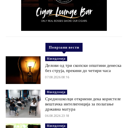
Поврзани вести
Македонија
Делови од три скопски општини денеска
без струја, прекини до четири часа
07.08.2026 08:16
Македонија
Средношколци откриени дека користеле
вештачка интелигенција за полагање
државна матура
06.08.2026 23:18
Македонија