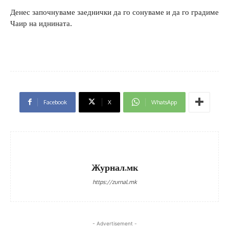
Денес започнуваме заеднички да го сонуваме и да го градиме
Чаир на иднината.
Facebook
X
WhatsApp
Журнал.мк
https://zurnal.mk
- Advertisement -