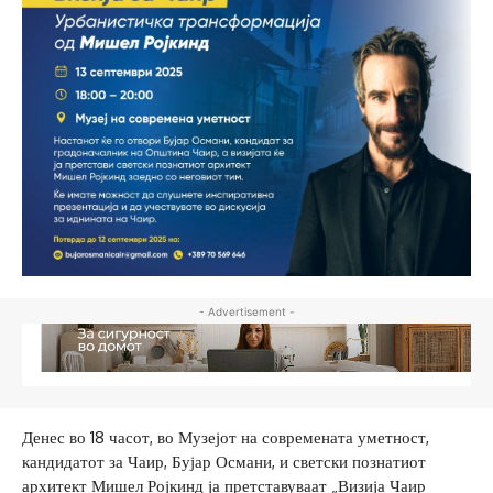
- Advertisement -
Денес во 18 часот, во Музејот на современата уметност,
кандидатот за Чаир, Бујар Османи, и светски познатиот
архитект Мишел Ројкинд ја претставуваат „Визија Чаир