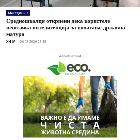
Македонија
Средношколци откриени дека користеле
вештачка интелигенција за полагање државна
матура
XH M
-
06.08.2026 23:18
- Advertisement -