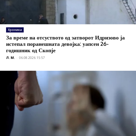
Хроника
За време на отсуството од затворот Идризово ја
истепал поранешната девојка: уапсен 26-
годишник од Скопје
Л. М.
-
06.08.2026 15:57