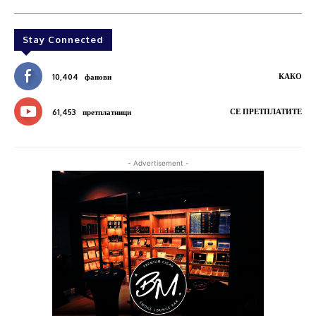
Stay Connected
КАКО
10,404
фанови
СЕ ПРЕТПЛАТИТЕ
61,453
претплатници
- Advertisement -