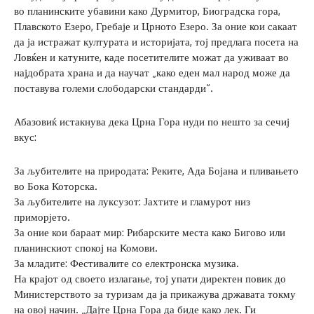
во планинските убавини како Дурмитор, Биоградска гора,
Плавското Езеро, Гребаје и Црното Езеро. За оние кои сакаат
да ја истражат културата и историјата, тој предлага посета на
Ловќен и катуните, каде посетителите можат да уживаат во
најдобрата храна и да научат „како еден мал народ може да
поставува големи слободарски стандарди“.
Абазовиќ истакнува дека Црна Гора нуди по нешто за сечиј
вкус:
За љубителите на природата: Реките, Ада Бојана и пливањето
во Бока Которска.
За љубителите на луксузот: Јахтите и гламурот низ
приморјето.
За оние кои бараат мир: Рибарските места како Бигово или
планинскиот спокој на Комови.
За младите: Фестивалите со електронска музика.
На крајот од своето излагање, тој упати директен повик до
Министерството за туризам да ја прикажува државата токму
на овој начин. „Дајте Црна Гора да биде како лек. Ги