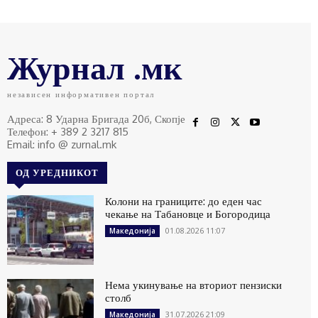
Журнал .мк
независен информативен портал
Адреса: 8 Ударна Бригада 20б, Скопје
Телефон: + 389 2 3217 815
Email: info @ zurnal.mk
ОД УРЕДНИКОТ
Колони на границите: до еден час
чекање на Табановце и Богородица
01.08.2026 11:07
Македонија
Нема укинување на вториот пензиски
столб
31.07.2026 21:09
Македонија