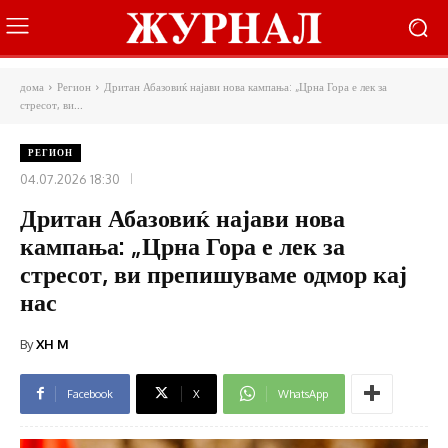
дома
Регион
Дритан Абазовиќ најави нова кампања: „Црна Гора е лек за
стресот, ви...
РЕГИОН
04.07.2026 18:30
Дритан Абазовиќ најави нова
кампања: „Црна Гора е лек за
стресот, ви препишуваме одмор кај
нас
By
XH M
Facebook
X
WhatsApp