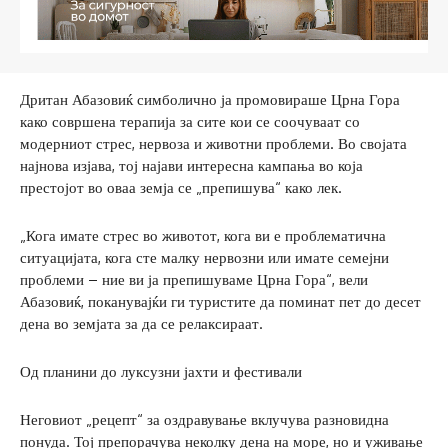
Дритан Абазовиќ симболично ја промовираше Црна Гора
како совршена терапија за сите кои се соочуваат со
модерниот стрес, нервоза и животни проблеми. Во својата
најнова изјава, тој најави интересна кампања во која
престојот во оваа земја се „препишува“ како лек.
„Кога имате стрес во животот, кога ви е проблематична
ситуацијата, кога сте малку нервозни или имате семејни
проблеми – ние ви ја препишуваме Црна Гора“, вели
Абазовиќ, поканувајќи ги туристите да поминат пет до десет
дена во земјата за да се релаксираат.
Од планини до луксузни јахти и фестивали
Неговиот „рецепт“ за оздравување вклучува разновидна
понуда. Тој препорачува неколку дена на море, но и уживање