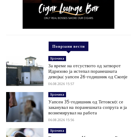
Поврзани вести
Хроника
За време на отсуството од затворот
Идризово ја истепал поранешната
девојка: уапсен 26-годишник од Скопје
06.08.2026 15:57
Хроника
Уапсен 35-годишник од Тетовскo: се
заканувал на поранешната сопруга и ја
вознемирувал на работа
06.08.2026 15:56
Хроника