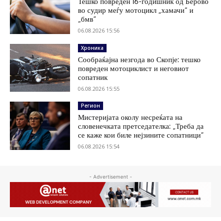
Тешко повреден 16-годишник од Берово
во судир меѓу мотоцикл „хамачи“ и
„бмв“
06.08.2026 15:56
Хроника
Сообраќајна незгода во Скопје: тешко
повреден мотоциклист и неговиот
сопатник
06.08.2026 15:55
Регион
Мистеријата околу несреќата на
словенечката претседателка: „Треба да
се каже кои биле нејзините сопатници“
06.08.2026 15:54
- Advertisement -