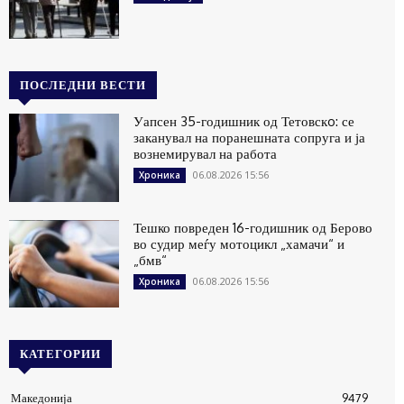
ПОСЛЕДНИ ВЕСТИ
Уапсен 35-годишник од Тетовскo: се
заканувал на поранешната сопруга и ја
вознемирувал на работа
06.08.2026 15:56
Хроника
Тешко повреден 16-годишник од Берово
во судир меѓу мотоцикл „хамачи“ и
„бмв“
06.08.2026 15:56
Хроника
КАТЕГОРИИ
Македонија
9479