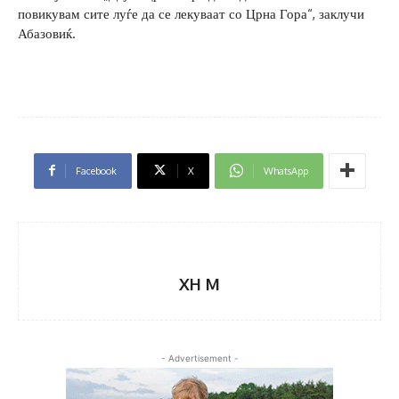
повикувам сите луѓе да се лекуваат со Црна Гора“, заклучи
Абазовиќ.
Facebook
X
WhatsApp
XH M
- Advertisement -