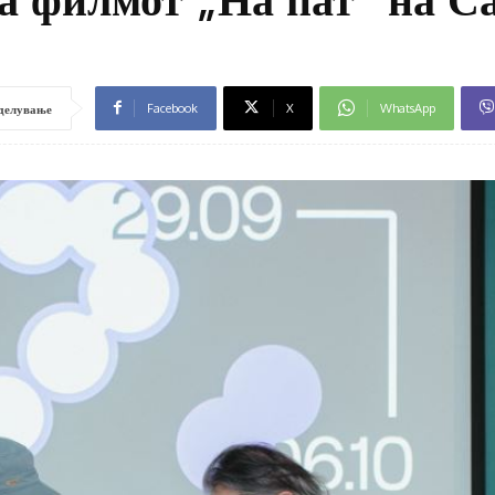
Facebook
X
WhatsApp
делување