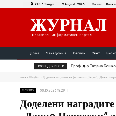
C
21.8
Skopje
9 August, 2026
За нас
Конта
независен информативен портал
Дома
Македонија
Регион
Свет
Екон
Симболот на ќор-сокако
ПОСЛЕДНИ ВЕСТИ
дома
Шоубиз
Доделени наградите на фестивалот „Ѕирни“; „Данчo Чеврес
05.10.2025 18:29
ШОУБИЗ
Доделени наградите
„Данчo Чеврески“ з