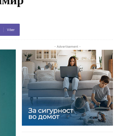
Viber
- Advertisement -