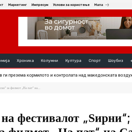
кт
Маркетинг
Импресум
Услови за користење
Мапа
омија
Хроника
Колумни
Култура
Спорт
Шоубиз
т станува симбол на отворен комуникациски канал
ки“ за филмот „На пат“ на...
 на фестивалот „Ѕирни“;
а филмот „На пат“ на С