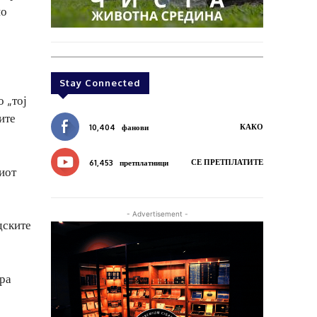
но
Stay Connected
 „тој
ите
КАКО
10,404
фанови
СЕ ПРЕТПЛАТИТЕ
61,453
претплатници
иот
- Advertisement -
дските
ара