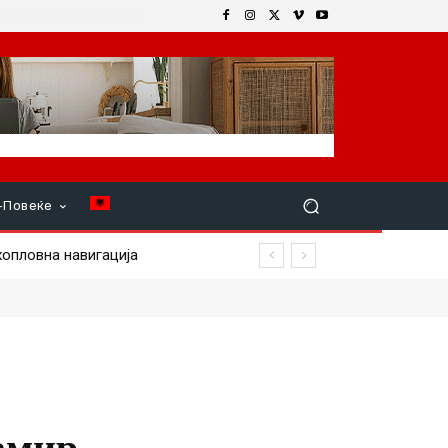
+Повеќе
амир