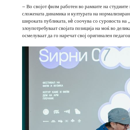
– Во својот филм работен во рамките на студиите
сложената динамика и културата на нормализирано
широката публиката, нè соочува со суровоста на 
злоупотребуваат својата позиција на моќ во делик
осмелуваат да го наречат свој оригинален педаго