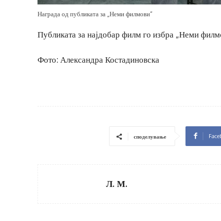
Награда од публиката за „Неми филмови“
Публиката за најдобар филм го избра „Неми филм
Фото: Александра Костадиновска
Face
споделување
Л. М.