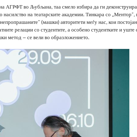
 на АГРФТ во Љубљана, таа смело избира да ги деконструир
 насилство на театарските академии. Тинкара со „Ментор“, 
„непропрашаните“ (машки) авторитети меѓу нас, кои постојан
атните релации со студентите, а особено студентките и уште 
шки метод – се вели во образложението.