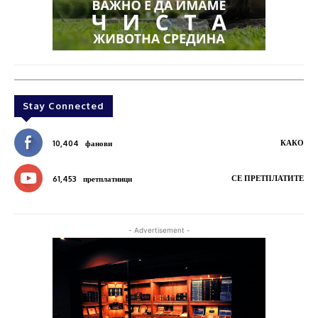
Stay Connected
КАКО
10,404
фанови
СЕ ПРЕТПЛАТИТЕ
61,453
претплатници
- Advertisement -