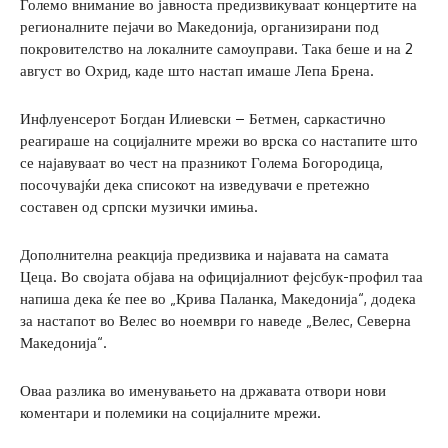
Големо внимание во јавноста предизвикуваат концертите на
регионалните пејачи во Македонија, организирани под
покровителство на локалните самоуправи. Така беше и на 2
август во Охрид, каде што настап имаше Лепа Брена.
Инфлуенсерот Богдан Илиевски – Бетмен, саркастично
реагираше на социјалните мрежи во врска со настапите што
се најавуваат во чест на празникот Голема Богородица,
посочувајќи дека списокот на изведувачи е претежно
составен од српски музички имиња.
Дополнителна реакција предизвика и најавата на самата
Цеца. Во својата објава на официјалниот фејсбук-профил таа
напиша дека ќе пее во „Крива Паланка, Македонија“, додека
за настапот во Велес во ноември го наведе „Велес, Северна
Македонија“.
Оваа разлика во именувањето на државата отвори нови
коментари и полемики на социјалните мрежи.