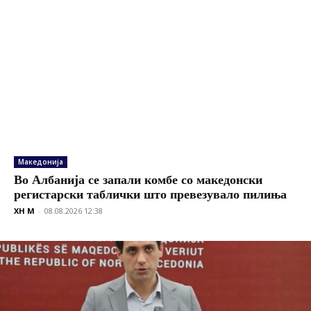
Македонија
Во Албанија се запали комбе со македонски
регистарски таблички што превезувало пилиња
XH M
-
08.08.2026 12:38