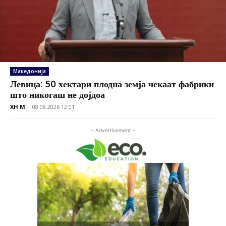
Македонија
Левица: 50 хектари плодна земја чекаат фабрики
што никогаш не дојдоа
XH M
-
08.08.2026 12:01
- Advertisement -