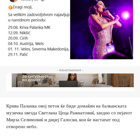
- Advertisement -
Крива Паланка овој петок ќе биде домаќин на балканската
музичка ѕвезда Светлана Цеца Ражнатовиќ, заедно со пејачот
Мирза Селимовиќ и диџеј Галоски, кои ќе настапат под
отворено небо.