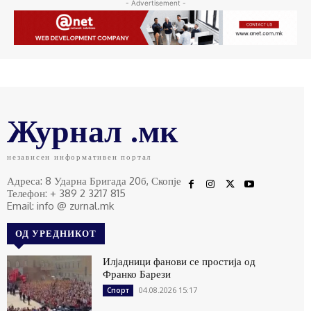
- Advertisement -
Журнал .мк
независен информативен портал
Адреса: 8 Ударна Бригада 20б, Скопје
Телефон: + 389 2 3217 815
Email: info @ zurnal.mk
ОД УРЕДНИКОТ
Илјадници фанови се простија од
Франко Барези
04.08.2026 15:17
Спорт