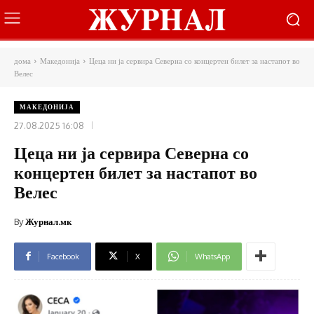
дома
Македонија
Цеца ни ја сервира Северна со концертен билет за настапот во
Велес
МАКЕДОНИЈА
27.08.2025 16:08
Цеца ни ја сервира Северна со
концертен билет за настапот во
Велес
By
Журнал.мк
Facebook
X
WhatsApp