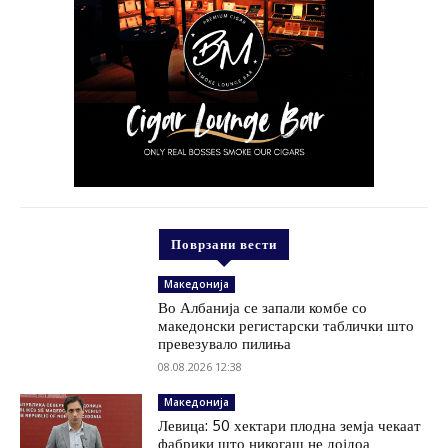
Поврзани вести
Македонија
Во Албанија се запали комбе со
македонски регистарски таблички што
превезувало пилиња
08.08.2026 12:38
Македонија
Левица: 50 хектари плодна земја чекаат
фабрики што никогаш не дојдоа