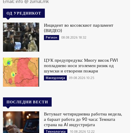
Email: info @ zurnal.mk
ОД УРЕДНИКОТ
Инцидент во косовскиот парламент
(ВИДЕО)
08.08.2026 18:32
Регион
ЦУК предупредува: Многу висок FWI
попладнево носи зголемен ризик од
шумски и отворени пожари
09.08.2026 10:25
Македонија
ПОСЛЕДНИ ВЕСТИ
Ветуваат четиридневна работна недела,
а бараат работа до 90 часа: Темната
страна на AI индустријата
10.08.2026 12:22
Технологија