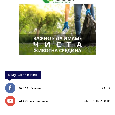
Stay Connected
КАКО
10,404
фанови
СЕ ПРЕТПЛАТИТЕ
61,453
претплатници