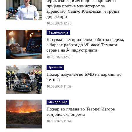
Фрчкоски: СДСМ поднесе кривична
пријава против министерот за
здравство, Сашко Клековски, и тројца
директори
10.08.2026 12:25
Технологија
Ветуваат четиридневна работна недела,
а бараат работа до 90 часа: Темната
страна на AI индустријата
10.08.2026 12:22
Хроника
Пожар избувнал во БМВ на паркинг во
Тетово
10.08.2026 11:52
Македонија
Пожар во плевна во Теарце: Изгоре
земјоделска опрема
10.08.2026 11:44