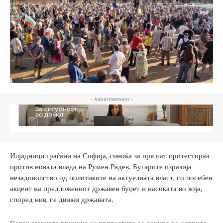
- Advertisement -
Илјадници граѓани на Софија, синоќа за прв пат протестираа
против новата влада на Румен Радев. Бугарите изразија
незадоволство од политиките на актуелната власт, со посебен
акцент на предложениот државен буџет и насоката во која,
според нив, се движи државата.