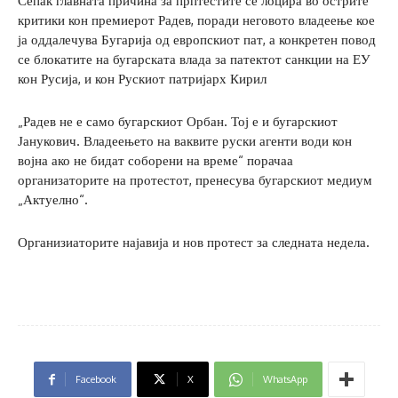
Сепак главната причина за прптестите се лоцира во острите
критики кон премиерот Радев, поради неговото владеење кое
ја оддалечува Бугарија од европскиот пат, а конкретен повод
се блокатите на бугарската влада за патектот санкции на ЕУ
кон Русија, и кон Рускиот патријарх Кирил
„Радев не е само бугарскиот Орбан. Тој е и бугарскиот
Јанукович. Владеењето на ваквите руски агенти води кон
војна ако не бидат соборени на време“ порачаа
организаторите на протестот, пренесува бугарскиот медиум
„Актуелно“.
Организиаторите најавија и нов протест за следната недела.
Facebook
X
WhatsApp