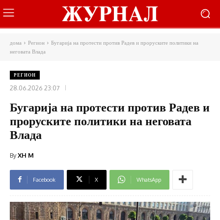
дома
Регион
Бугарија на протести против Радев и проруските политики на
неговата Влада
РЕГИОН
28.06.2026 23:07
Бугарија на протести против Радев и
проруските политики на неговата
Влада
By
XH M
Facebook
X
WhatsApp