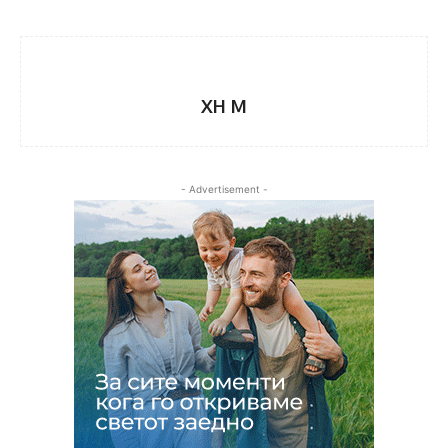
XH M
- Advertisement -