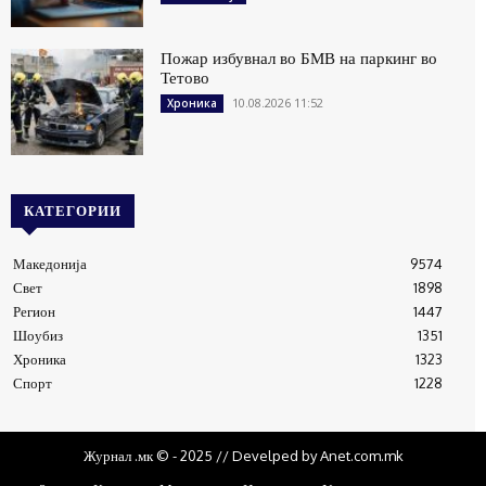
Пожар избувнал во БМВ на паркинг во
Тетово
10.08.2026 11:52
Хроника
КАТЕГОРИИ
Македонија
9574
Свет
1898
Регион
1447
Шоубиз
1351
Хроника
1323
Спорт
1228
Журнал .мк © - 2025 // Develped by Anet.com.mk