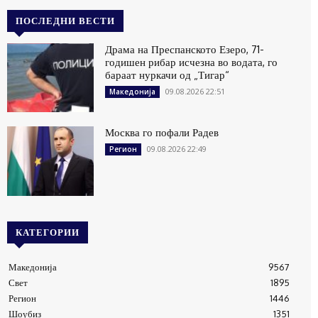
ПОСЛЕДНИ ВЕСТИ
Драма на Преспанското Езеро, 71-
годишен рибар исчезна во водата, го
бараат нуркачи од „Тигар“
09.08.2026 22:51
Македонија
Москва го пофали Радев
09.08.2026 22:49
Регион
КАТЕГОРИИ
Македонија
9567
Свет
1895
Регион
1446
Шоубиз
1351