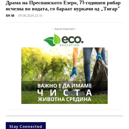
Драма на Преспанското Езеро, 71-годишен рибар
исчезна во водата, го бараат нуркачи од „Тигар“
XH M
-
09.08.2026 22:51
- Advertisement -
Stay Connected