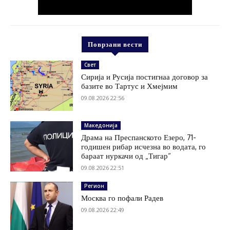
Поврзани вести
Свет
Сирија и Русија постигнаа договор за
базите во Тартус и Хмејмим
09.08.2026 22:56
Македонија
Драма на Преспанското Езеро, 71-
годишен рибар исчезна во водата, го
бараат нуркачи од „Тигар“
09.08.2026 22:51
Регион
Москва го пофали Радев
09.08.2026 22:49