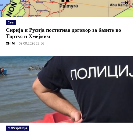
Свет
Сирија и Русија постигнаа договор за базите во
Тартус и Хмејмим
XH M
-
09.08.2026 22:56
Македонија