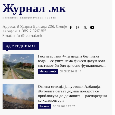
Журнал .мк
независен информативен портал
Адреса: 8 Ударна Бригада 20б, Скопје
Телефон: + 389 2 3217 815
Email: info @ zurnal.mk
ОД УРЕДНИКОТ
Гостиварчани 4-та недела без питка
вода – се уште нема фиксен датум кога
системот би бил целосно функционален
08.08.2026 18:11
Македонија
Огнена стихија ја пустоши Албанија:
Жителите бегаат додека пожарот се
приближува до домовите – распоредени
се хеликоптери
05.08.2026 17:57
Регион