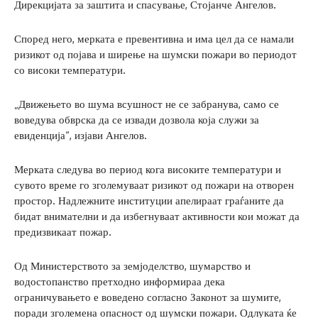
Дирекцијата за заштита и спасување, Стојанче Ангелов.
Според него, мерката е превентивна и има цел да се намали
ризикот од појава и ширење на шумски пожари во периодот
со високи температури.
„Движењето во шума всушност не се забранува, само се
воведува обврска да се извади дозвола која служи за
евиденција“, изјави Ангелов.
Мерката следува во период кога високите температури и
сувото време го зголемуваат ризикот од пожари на отворен
простор. Надлежните институции апелираат граѓаните да
бидат внимателни и да избегнуваат активности кои можат да
предизвикаат пожар.
Од Министерството за земјоделство, шумарство и
водостопанство претходно информираа дека
ограничувањето е воведено согласно Законот за шумите,
поради зголемена опасност од шумски пожари. Одлуката ќе