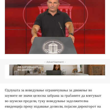
- Advertisement -
Одлуката за воведување ограничувања за движење во
шумите не значи целосна забрана за граѓаните да влегуваат
во шумски предели, туку воведување задолжителна
евиденција преку издавање дозволи, појасни директорот на