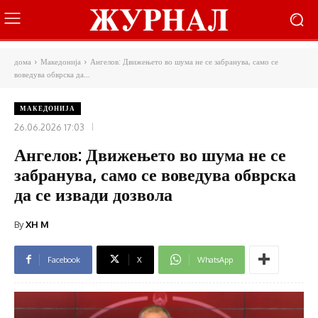
дома
Македонија
Ангелов: Движењето во шума не се забранува, само се
воведува обврска да...
МАКЕДОНИЈА
26.06.2026 17:03
Ангелов: Движењето во шума не се
забранува, само се воведува обврска
да се извади дозвола
By
XH M
Facebook
X
WhatsApp