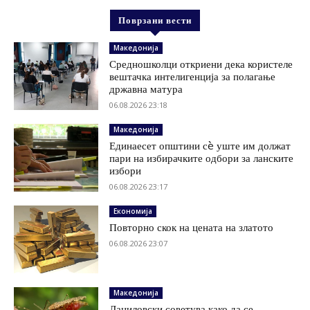
Поврзани вести
Македонија
Средношколци откриени дека користеле
вештачка интелигенција за полагање
државна матура
06.08.2026 23:18
Македонија
Единаесет општини сè уште им должат
пари на избирачките одбори за ланските
избори
06.08.2026 23:17
Економија
Повторно скок на цената на златото
06.08.2026 23:07
Македонија
Даниловски советува како да се