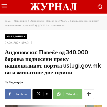
дома
Македонија
Андоновски: Повеќе од 340.000 барања поднесени преку
националниот портал uslugi.gov.mk во изминативе...
МАКЕДОНИЈА
27.06.2026 18:50
Андоновски: Повеќе од 340.000
барања поднесени преку
националниот портал uslugi.gov.mk
во изминативе две години
By
Редакција
Facebook
X
WhatsApp