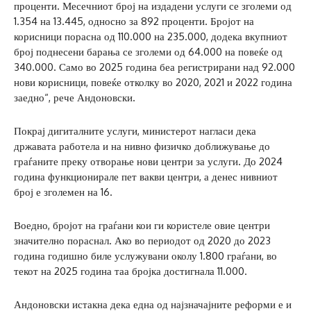
проценти. Месечниот број на издадени услуги се зголеми од
1.354 на 13.445, односно за 892 проценти. Бројот на
корисници порасна од 110.000 на 235.000, додека вкупниот
број поднесени барања се зголеми од 64.000 на повеќе од
340.000. Само во 2025 година беа регистрирани над 92.000
нови корисници, повеќе отколку во 2020, 2021 и 2022 година
заедно“, рече Андоновски.
Покрај дигиталните услуги, министерот нагласи дека
државата работела и на нивно физичко доближување до
граѓаните преку отворање нови центри за услуги. До 2024
година функционирале пет вакви центри, а денес нивниот
број е зголемен на 16.
Воедно, бројот на граѓани кои ги користеле овие центри
значително пораснал. Ако во периодот од 2020 до 2023
година годишно биле услужувани околу 1.800 граѓани, во
текот на 2025 година таа бројка достигнала 11.000.
Андоновски истакна дека една од најзначајните реформи е и