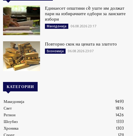
Единаесет општини сè уште им должат
пари на избирачките одбори за ланските
избори
06.08.2026 23:17
Македонија
Повторно скок на цената на златото
06.08.2026 23:07
Економија
КАТЕГОРИИ
Македонија
9493
Свет
1876
Регион
1426
Шоубиз
1333
Хроника
1303
Спорт
1211