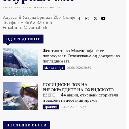
независен информативен портал
Адреса: 8 Ударна Бригада 20б, Скопје
Телефон: + 389 2 3217 815
Email: info @ zurnal.mk
ОД УРЕДНИКОТ
Жештините во Македонија не се
повлекуваат: Освежување од дождови во
попладнињата
06.08.2026 20:39
Македонија
ПОЛИЦИСКИ ЛОВ НА
РИБОКРАДЦИТЕ НА ОХРИДСКОТО
ЕЗЕРО – 44 акции, откриени сторители
и запленети десетици мрежи
04.08.2026 15:29
Хроника
ПОСЛЕДНИ ВЕСТИ