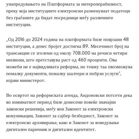
унапредувањето на Платформата за интероперабилност,
преку која институциите електронски разменуваат податоци
без граѓаните да бидат посредници меѓу различните
институции.
„Од 2016 до 2024 година на платформата биле поврзани 48
институции, а денес бројот достигна 89. Месечниот број на
трансакции се зголеми од околу 708.000 на речиси четири
милиони, што претставува раст од 460 проценти. Ова
можеби не е највидливата реформа, но токму таа овозможува
помалку документи, помалку шалтери и побрзи услуги“,
изјави министерот.
Во освртот на реформската агенда, Андоновски потсети дека
во изминатиот период биле донесени повеќе значајни
законски решенија, меѓу кои Законот за електронски
комуникации, Законот за сајбер безбедност, Законот за
електронско архивирање, како и Законот за воведување
дигитален паричник и дигитален идентитет.