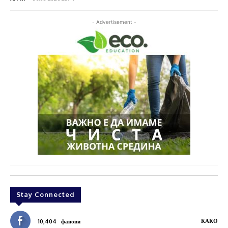
- Advertisement -
Stay Connected
КАКО
10,404
фанови