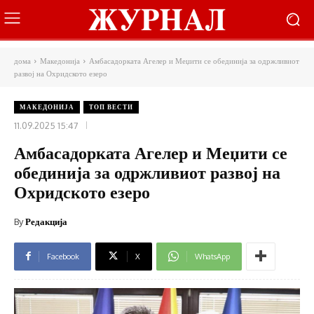
дома
Македонија
Амбасадорката Агелер и Меџити се обединија за одржливиот
развој на Охридското езеро
МАКЕДОНИЈА
ТОП ВЕСТИ
11.09.2025 15:47
Амбасадорката Агелер и Меџити се
обединија за одржливиот развој на
Охридското езеро
By
Редакција
Facebook
X
WhatsApp