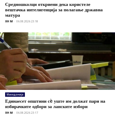
Средношколци откриени дека користеле
вештачка интелигенција за полагање државна
матура
XH M
-
06.08.2026 23:18
Македонија
Единаесет општини сè уште им должат пари на
избирачките одбори за ланските избори
XH M
-
06.08.2026 23:17