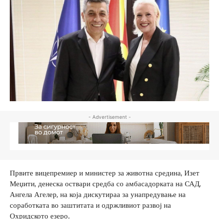
- Advertisement -
Првите вицепремиер и министер за животна средина, Изет
Меџити, денеска оствари средба со амбасадорката на САД,
Ангела Агелер, на која дискутираа за унапредување на
соработката во заштитата и одржливиот развој на
Охридското езеро.