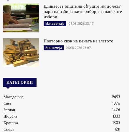
Единаесет општини сè уште им должат
пари на избирачките одбори за ланските
избори
06.08.2026 23:17
Македонија
Повторно скок на цената на златото
06.08.2026 23:07
Економија
КАТЕГОРИИ
Македонија
9493
Свет
1876
Регион
1426
Шоубиз
1333
Хроника
1303
Спорт
1211