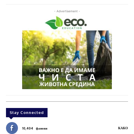
- Advertisement -
Stay Connected
КАКО
10,404
фанови