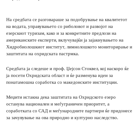
На средбата се разговараше за подобрување на квалитетот
на водата, управувањето со риболовот и развојот на
езерскиот туризам, како и за конкретните предлози на
американските експерти, вклучувајќи ја зајакнувањето на
Хидробиолошкиот институт, лимнолошкото мониторирање и
заштитата на охридската пастрмка.
Средбата ја следеше и проф. Џејсон Стоквел, кој наскоро ќе
ја посети Охридската област и ќе разменува идеи за
понатамошна соработка со македонските институции.
Меџити истакна дека заштитата на Охридското езеро
останува национален и меѓуграничен приоритет, а
соработката со САД и меѓународните партнери ќе придонесе
за зачувување на ова природно и културно наследство.