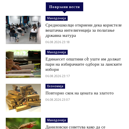
Поврзани вести
Македонија
Средношколци откриени дека користеле
вештачка интелигенција за полагање
државна матура
06.08.2026 23:18
Македонија
Единаесет општини сè уште им должат
пари на избирачките одбори за ланските
избори
06.08.2026 23:17
Економија
Повторно скок на цената на златото
06.08.2026 23:07
Македонија
Даниловски советува како да се