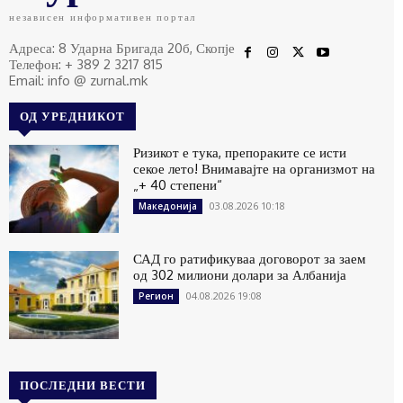
независен информативен портал
Адреса: 8 Ударна Бригада 20б, Скопје
Телефон: + 389 2 3217 815
Email: info @ zurnal.mk
ОД УРЕДНИКОТ
Ризикот е тука, препораките се исти
секое лето! Внимавајте на организмот на
„+ 40 степени“
03.08.2026 10:18
Македонија
САД го ратификуваа договорот за заем
од 302 милиони долари за Албанија
04.08.2026 19:08
Регион
ПОСЛЕДНИ ВЕСТИ