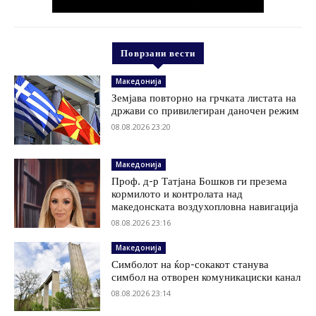
Поврзани вести
Македонија
Земјава повторно на грчката листата на
држави со привилегиран даночен режим
08.08.2026 23:20
Македонија
Проф. д-р Татјана Бошков ги презема
кормилото и контролата над
македонската воздухопловна навигација
08.08.2026 23:16
Македонија
Симболот на ќор-сокакот станува
симбол на отворен комуникациски канал
08.08.2026 23:14