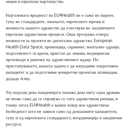
акции и европски партнерства.
Најголемата вредност на EU4Health не е само во парите,
туку во стандардите, знаењето, европските мрежи и
можноста нашето здравство да учествува во заедничките
европски здравствени процеси. Оваа програма отвора
можности за проекти во дигитално здравство, European
Health Data Space, превенција, скрининг, ментално здравје,
подготвеност за кризи, пристап до лекови, медицински
производи и јакнење на здравствениот кадар. По
пристапувањето, нашата задача е да изградиме оперативен
капацитет и да подготвиме конкретни проектни апликации,
додаде Алиу.
Тој појасни дека пандемијата покажа дека ниту една држава
не може сама да се справува со сите здравствени ризици, и
токму затоа EU4Health е важен чекор кон здравствена
безбедност што не зависи само од домашните капацитети,
туку и од европската солидарност, координација и заеднички
ресурси.