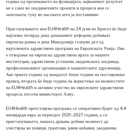
година од преземањето на функцијата, најважниот резултат
не е само во поединечните проекти и процеси кои се
започнати, туку во насоката што ја поставивме.
Пристапувањето кон EU4Health на 24 јуни во Брисел ќе биде
најсилна потврда дека домашните реформи добиваат
европска рамка и дека Македонија станува дел од
најголемата здравствена програма на Европската Унија. Ова
е отворање на европска здравствена врата за нашите
институции, здравствени установи, академската заедница,
професионалните организации и пациентските здруженија.
Ако првата година од мандатот беше година на поставување
правец, втората ќе биде година на користење на можностите
на EU4Health и активно учество во европските здравствени
процеси, посочи министерот Алиу.
EU4Health претставува програма со оперативен буџет од 4,4
милијарди евра за периодот 2021–2027 година, а со
пристапувањето, нашата држава добива можност да
учествува во повици, грантови, јавни набавки, заеднички