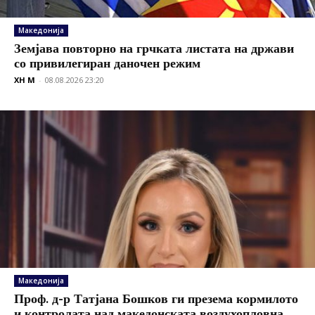
Македонија
Земјава повторно на грчката листата на држави
со привилегиран даночен режим
XH M
-
08.08.2026 23:20
Македонија
Проф. д-р Татјана Бошков ги презема кормилото
и контролата над македонската воздухопловна