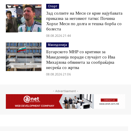
Спорт
Зад солзите на Меси се крие најубавата
приказна за неговиот татко: Почина
Хорхе Меси по долга и тешка борба со
болеста
08.08.2026 21:44
Македонија
Бугарското МНР со критики за
Македонија поради случајот со Ива
Михајлова обвинета за сообраќајна
несреќа со жртва
08.08.2026 21:06
- Advertisement -