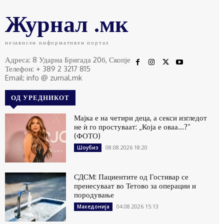
Журнал .мк
независен информативен портал
Адреса: 8 Ударна Бригада 20б, Скопје
Телефон: + 389 2 3217 815
Email: info @ zurnal.mk
ОД УРЕДНИКОТ
Мајка е на четири деца, а секси изгледот
не ѝ го простуваат: „Која е оваа…?“
(ФОТО)
08.08.2026 18:20
Шоубиз
СДСМ: Пациентите од Гостивар се
пренесуваат во Тетово за операции и
породување
04.08.2026 15:13
Македонија