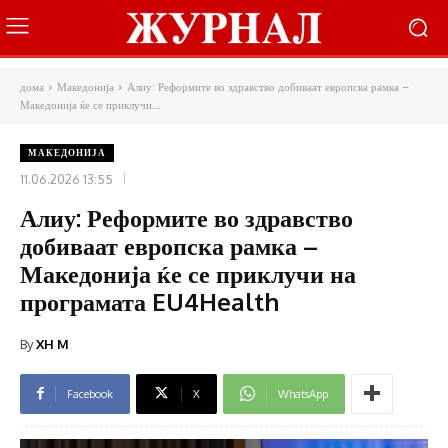
дома
Македонија
Алиу: Реформите во здравство добиваат европска рамка –
Македонија ќе се приклучи...
МАКЕДОНИЈА
11.06.2026 13:55
Алиу: Реформите во здравство
добиваат европска рамка –
Македонија ќе се приклучи на
програмата EU4Health
By
XH M
Facebook
X
WhatsApp