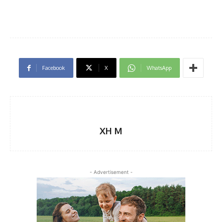
Facebook
X
WhatsApp
XH M
- Advertisement -