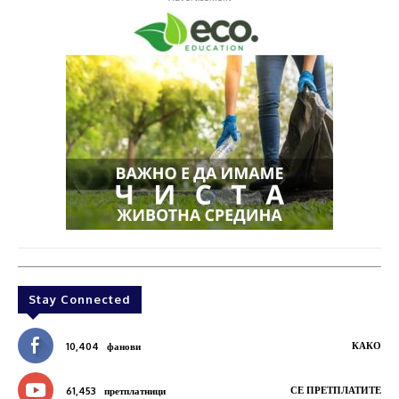
Stay Connected
КАКО
10,404
фанови
СЕ ПРЕТПЛАТИТЕ
61,453
претплатници