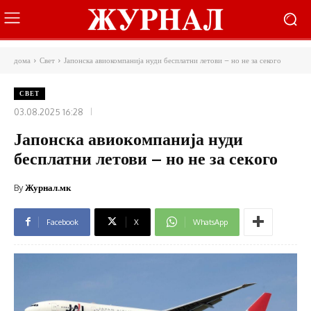
дома
Свет
Јапонска авиокомпанија нуди бесплатни летови – но не за секого
СВЕТ
03.08.2025 16:28
Јапонска авиокомпанија нуди
бесплатни летови – но не за секого
By
Журнал.мк
Facebook
X
WhatsApp