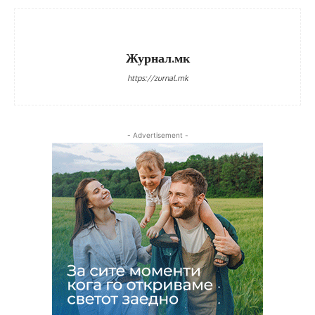
Журнал.мк
https://zurnal.mk
- Advertisement -