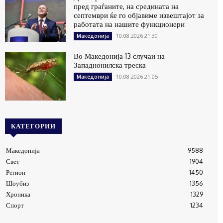
пред граѓаните, на средината на
септември ќе го објавиме извештајот за
работата на нашите функционери
10.08.2026 21:30
Македонија
Во Македонија 13 случаи на
Западнонилска треска
10.08.2026 21:05
Македонија
КАТЕГОРИИ
Македонија
9588
Свет
1904
Регион
1450
Шоубиз
1356
Хроника
1329
Спорт
1234