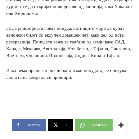
туристите да откријат нови делови од Јапонија, како Хокаидо
или Хирошима.
За да ја искористат оваа понуда, патниците мора да купат
авионски билет со вклучен домашен лет, како дел од иста
резервација. Понудата важи за граѓани од земји како САД,
Канада, Мексико, Австралија, Нов Зеланд, Тајланд, Сингапур,
Виетнам, Филипини, Индонезија, Индија, Кина и Тајван.
Иако нема прецизен рок до кога важи понудата, се очекува
листата на земји да се прошири.
Facebook
X
WhatsApp