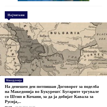
Најчитани
Македонија
На денешен ден потпишан Договорот за поделба
на Македонија во Букурешт: Бугарите тргувале
со Штип и Кочани, за да ја добијат Кавала за
Русија,...