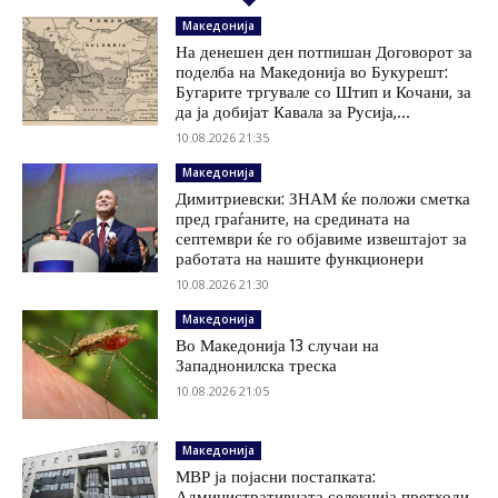
Македонија
На денешен ден потпишан Договорот за
поделба на Македонија во Букурешт:
Бугарите тргувале со Штип и Кочани, за
да ја добијат Кавала за Русија,...
10.08.2026 21:35
Македонија
Димитриевски: ЗНАМ ќе положи сметка
пред граѓаните, на средината на
септември ќе го објавиме извештајот за
работата на нашите функционери
10.08.2026 21:30
Македонија
Во Македонија 13 случаи на
Западнонилска треска
10.08.2026 21:05
Македонија
МВР ја појасни постапката:
Административната селекција претходи