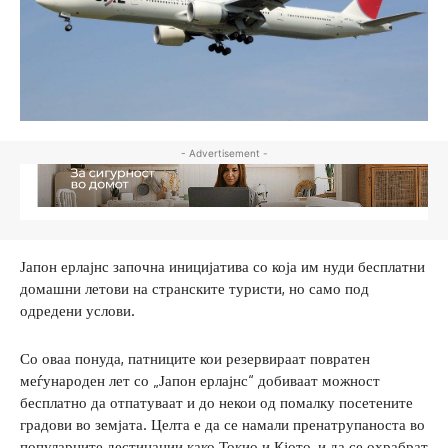
- Advertisement -
Јапон ерлајнс започна иницијатива со која им нуди бесплатни
домашни летови на странските туристи, но само под
одредени услови.
Со оваа понуда, патниците кои резервираат повратен
меѓународен лет со „Јапон ерлајнс“ добиваат можност
бесплатно да отпатуваат и до некои од помалку посетените
градови во земјата. Целта е да се намали пренатрупаноста во
популарните дестинации како Токио и Кјото, и да се охрабрат