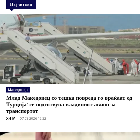
Најчитани
Македонија
Млад Македонец со тешка повреда го враќаат од
Турција: се подготвува владиниот авион за
транспортот
XH M
-
07.08.2026 12:22