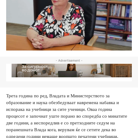
- Advertisement -
Трета година по ред, Владата и Министерството за
образование и наука обезбедуваат навремена набавка и
испорака на учебници за сите ученици. Оваа година
процесот е започнат уште порано во споредба со минатите
две години, а неспоредлив е со претходните седум на
поранешната Влада кога, верувам ќе се сетите дека во
одредени години немаше воопшто печатени учебници.