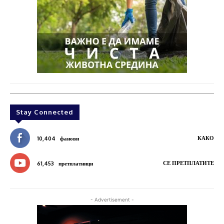
Stay Connected
КАКО
10,404
фанови
СЕ ПРЕТПЛАТИТЕ
61,453
претплатници
- Advertisement -