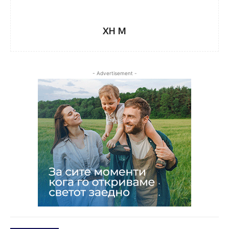
XH M
- Advertisement -