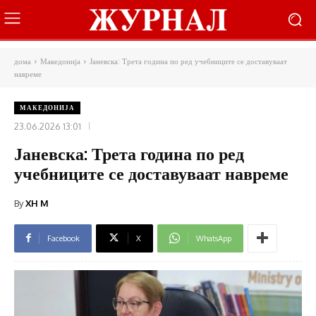
дома
Македонија
Јаневска: Трета година по ред учебниците се доставуваат
навреме
МАКЕДОНИЈА
23.06.2026 13:01
Јаневска: Трета година по ред
учебниците се доставуваат навреме
By
XH M
Facebook
X
WhatsApp