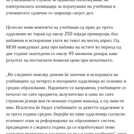
електронската апликација за порачување на учебници и
училиштата одлично го завршија својот дел.
Целосно нови комплети на учебници од прво до трето
одделение во тираж од околу 250 илјади примероци, беа
набавени и испорачани уште во текот на месец април. Од
МОН наведуваат дека при набавка на истите во период од
две години заштедени се околу 45 милиони денари, како
резултат на постигнати пониски цени при печатењето.
„Во следните неколку денови ќе започне и испораката на
учебниците од четврто и погорните одделенија во основно и
средно образование. Нарачките се направени, учебниците се
печатат по сите предмети, вклучително и оние по сите
странски јазици кои ги немаше години наназад, а од лани ги
има. Исклучок ќе бидат учебниците за деветто одделение и
за трета година средно, бидејќи во овие одделенија согласно
етапниот план за реформирање на образовниот систем,
предвидено е следната година да се изработуваат нови
наставни програми и аналогно на тоа и нови учебници“, рече