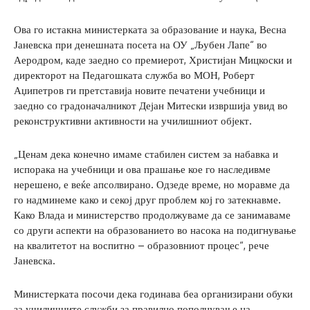
Ова го истакна министерката за образование и наука, Весна
Јаневска при денешната посета на ОУ „Љубен Лапе“ во
Аеродром, каде заедно со премиерот, Христијан Мицкоски и
директорот на Педагошката служба во МОН, Роберт
Аџипетров ги претставија новите печатени учебници и
заедно со градоначалникот Дејан Митески извршија увид во
реконструктивни активности на училишниот објект.
„Ценам дека конечно имаме стабилен систем за набавка и
испорака на учебници и ова прашање кое го наследивме
нерешено, е веќе апсолвирано. Одзеде време, но моравме да
го надминеме како и секој друг проблем кој го затекнавме.
Како Влада и министерство продолжуваме да се занимаваме
со други аспекти на образованието во насока на подигнување
на квалитетот на воспитно – образовниот процес“, рече
Јаневска.
Министерката посочи дека годинава беа организирани обуки
за училишните служби за правилно пополнување на