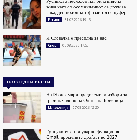
Русинката последен пат била видена
жива како со осомничениот се држи за
рака, ден подоцна тој излегол со куфер
31.07.2026 19:13
Регион
И Словачка е пресилна за нас
05.08.2026 17:50
Спорт
ПОСЛЕДНИ ВЕСТИ
На 18 октомври предвремени избори за
градоначалник на Општина Брвеница
07.08.2026 12:20
Македонија
Гугл укинува популарни функции во
Gmail, промените доаѓаат во 2027