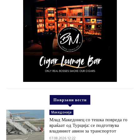
Поврзани вести
Македонија
Млад Македонец со тешка повреда го
враќаат од Турција: се подготвува
владиниот авион за транспортот
07.08.2026 12:22