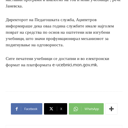
Јаневска.
Директорот на Педагошката служба, Аџипетров
информираше дека оваа година службите имале најголем
поврат на средства по основ на оштетени или изгубени
учебници, што значи профункционирал механизмот за
подигнување на одговорноста.
Сите печатени учебници се достапни и во електронски
формат на платформата e-ucebnici.mon.gov.mk.
Facebook
X
WhatsApp