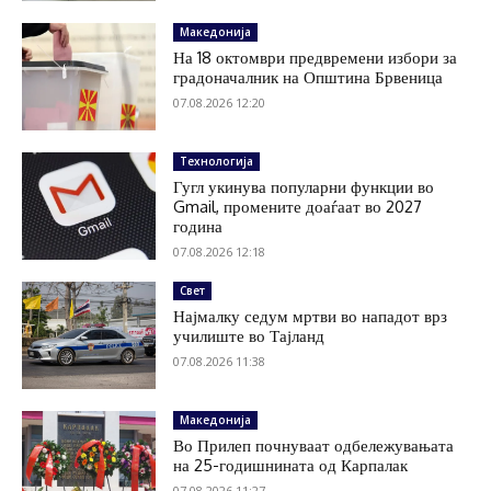
Македонија
На 18 октомври предвремени избори за
градоначалник на Општина Брвеница
07.08.2026 12:20
Технологија
Гугл укинува популарни функции во
Gmail, промените доаѓаат во 2027
година
07.08.2026 12:18
Свет
Најмалку седум мртви во нападот врз
училиште во Тајланд
07.08.2026 11:38
Македонија
Во Прилеп почнуваат одбележувањата
на 25-годишнината од Карпалак
07.08.2026 11:27